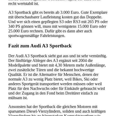
recht wertstabil ist.
A3 Sportback gibt es bereits ab 3.000 Euro. Gute Exemplare
mit überschaubarer Laufleistung kosten gut das Doppelte.
Und wer sich einen gepflegten S3 oder RS3 mit 265 PS oder
340 PS gönnen will, muss mit wenigstens 15.000 Euro oder
25.000 Euro rechnen. Dafür gibt es dann aber auch
sportwagenmäßige Fahrleistungen.
Fazit zum Audi A3 Sportback
Der Audi A3 Sportback sieht gut aus und ist sehr vernünftig.
Der fünftürige Ableger des A3 ergänzt seit 2004 die
Modellpalette und bietet mit 4,30 Metern mehr Außenlänge,
zwei zusätzliche Türen und die bekannt hochwertige
Qualität. Er ist die Alternative für Menschen, denen der
normale A3 zu wenig Platz bietet, weil Bikes, Ski oder
anderes Sportgerät transportiert werden müssen oder weil
Platz für den Nachwuchs oder für Einkäufe gebraucht wird
und der Zugang in den Fond beim Dreitürer einfach zu
mühsam ist.
Ansonsten hat der Sportback die gleichen Motoren mit
sparsamen Diesel-Vierzylindern, soliden und auch kräftigen
Vierzylindern bis zu bärenstarken Kompaktsportlern wie