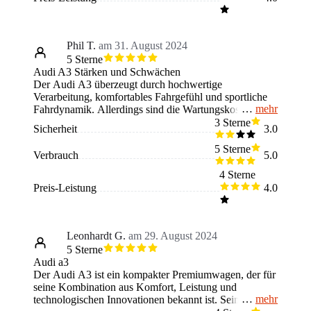
verbunden ist.
Phil T.
am 31. August 2024
5 Sterne
Audi A3 Stärken und Schwächen
Der Audi A3 überzeugt durch hochwertige
Verarbeitung, komfortables Fahrgefühl und sportliche
mehr
Fahrdynamik. Allerdings sind die Wartungskosten
hoch, und es können elektronische Probleme auftreten.
3 Sterne
Sicherheit
3.0
Besonders gefallen haben mir der Fahrkomfort und das
elegante Design. Missfallen haben die hohen
5 Sterne
Verbrauch
5.0
Unterhaltskosten und der eingeschränkte Platz im Fond
und Kofferraum. Der Audi A3 ist ideal für Käufer, die
4 Sterne
Luxus und Sportlichkeit in einem kompakten Auto
Preis-Leistung
4.0
suchen, aber man sollte die höheren Wartungskosten
einkalkulieren. Mehr Stauraum und eine
umfangreichere Serienausstattung, insbesondere bei den
Assistenzsystemen, wären wünschenswert.
Leonhardt G.
am 29. August 2024
5 Sterne
Audi a3
Der Audi A3 ist ein kompakter Premiumwagen, der für
seine Kombination aus Komfort, Leistung und
mehr
technologischen Innovationen bekannt ist. Seine