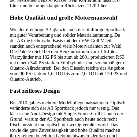
der Mercedes-Benz A-Klasse. Sein Kofferraum fasst 370
Liter und bei umgeklappten Rücksitzen 1120 Liter.
Hohe Qualität und große Motorenauswahl
Wie der dreitürige A3 glänzte auch der fünftürige Sportback
mit guter Verarbeitung und solider Materialanmutung. Da
der A3 die technische Basis mit dem VW Golf V teilt,
standen auch entsprechend viele Motorvarianten zur Wahl.
Die Palette reicht bei den Benzinmotoren vom 1,6-Liter-
Vierzylinder mit 102 PS bis zum ab 2001 produzierten RS3
mit einem 340 PS starken Fünfzylinder und serienmäßigem
Quattro-Allradantrieb. Bei den Dieseln reichte das Angebot
vom 90 PS starken 1,6 TDI bis zum 2,0 TDI mit 170 PS und
Quattro-Antrieb.
Fast zeitloses Design
Bis 2010 gab es mehrere Modellpflegemaßnahmen. Optisch
veränderte sich der A3 Sportback jedoch nur wenig. Das
klassische Audi-Design mit Single-Frame-Grill ist auch der
Grund, warum der A3 Sportback auch heute noch recht
frisch aussieht und optisch nur wenig veraltet wirkt. Das
sowie die gute Zuverlässigkeit und hohe Qualität machen
ihn zu einem begehrten Gebrauchtwagen, der dazu noch