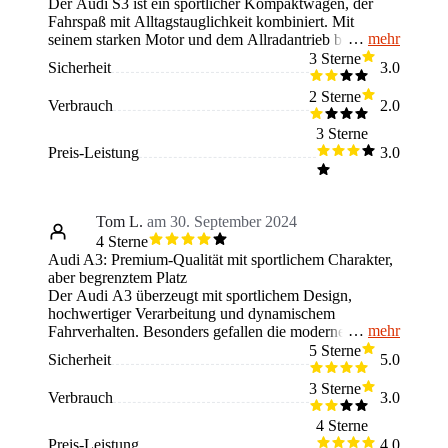
Der Audi S3 ist ein sportlicher Kompaktwagen, der
Fahrspaß mit Alltagstauglichkeit kombiniert. Mit
mehr
seinem starken Motor und dem Allradantrieb bietet er
schnelle Beschleunigung und sicheres Handling,
3 Sterne
Sicherheit
3.0
besonders bei schlechtem Wetter. Die hochwertige
Verarbeitung und das moderne Infotainment-System
2 Sterne
Verbrauch
2.0
sorgen für Komfort. Allerdings ist der Innenraum etwas
eng, besonders im Fond, und der hohe Preis sowie die
3 Sterne
teuren Extras können abschreckend sein. Der S3 eignet
Preis-Leistung
3.0
sich für sportliche Fahrer, die Wert auf Dynamik und
Eleganz legen. Wer eine komfortable Limousine sucht,
sollte sich jedoch nach Alternativen umsehen. Vor dem
Kauf sollte man die teuren Unterhaltskosten bedenken.
Tom L.
am 30. September 2024
4 Sterne
Audi A3: Premium-Qualität mit sportlichem Charakter,
aber begrenztem Platz
Der Audi A3 überzeugt mit sportlichem Design,
hochwertiger Verarbeitung und dynamischem
mehr
Fahrverhalten. Besonders gefallen die moderne
Technologie und die ausgewogene Mischung aus
5 Sterne
Sicherheit
5.0
Komfort und Leistung. Kritisch werden der begrenzte
Innenraum und die hohen Kosten, vor allem für Extras,
3 Sterne
Verbrauch
3.0
gesehen. Käufer sollten wissen, dass der A3 ein
Premium-Kompaktwagen ist, der Luxus bietet, jedoch
4 Sterne
nicht den größten Platz und mit Zusatzkosten
Preis-Leistung
4.0