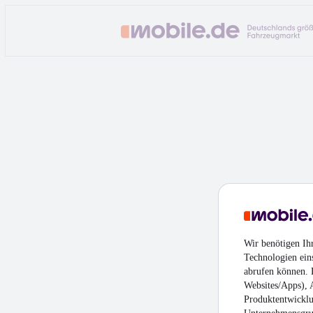
Brand Portal
entdecken
Hier findest Du unsere Markenkooperati
exklusiven Modellen, Angeboten und Hig
Wir benötigen Ih
Technologien ein
abrufen können. D
Websites/Apps), 
Produktentwicklu