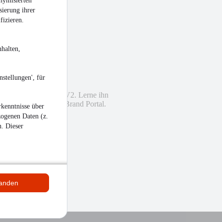
nymisierten
sierung ihrer
fizieren.
halten,
stellungen', für
t einen Namen: Kia EV2. Lerne ihn
eine Facetten im Kia Brand Portal.
kenntnisse über
zogenen Daten (z.
n. Dieser
tanden