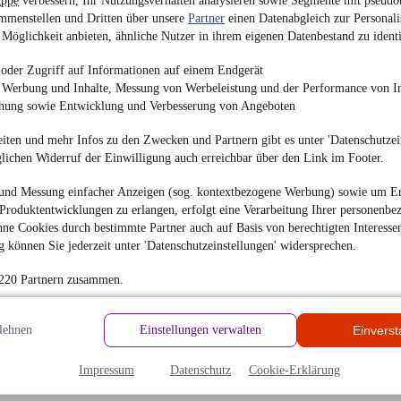
uppe
verbessern, Ihr Nutzungsverhalten analysieren sowie Segmente mit pseudo
mmenstellen und Dritten über unsere
Partner
einen Datenabgleich zur Personali
onen
Möglichkeit anbieten, ähnliche Nutzer in ihrem eigenen Datenbestand zu identi
oder Zugriff auf Informationen auf einem Endgerät
e Werbung und Inhalte, Messung von Werbeleistung und der Performance von In
Kia
chung sowie Entwicklung und Verbesserung von Angeboten
iten und mehr Infos zu den Zwecken und Partnern gibt es unter 'Datenschutzein
glichen Widerruf der Einwilligung auch erreichbar über den Link im Footer.
i präsentieren Dir das Hyundai
Die Zukunft der E-Mobilität ha
, zertifizierten
jetzt kennen und entdecke alle s
und Messung einfacher Anzeigen (sog. kontextbezogene Werbung) sowie um Er
Produktentwicklungen zu erlangen, erfolgt eine Verarbeitung Ihrer personenbe
Zum Brand Portal
ne Cookies durch bestimmte Partner auch auf Basis von berechtigten Interesse
 können Sie jederzeit unter 'Datenschutzeinstellungen' widersprechen.
 220 Partnern zusammen.
lehnen
Einstellungen verwalten
Einvers
Impressum
Datenschutz
Cookie-Erklärung