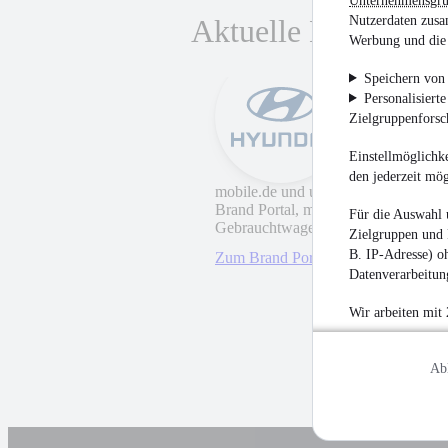
Unternehmensgr
Nutzerdaten zusa
Aktuelle Kooperati
Werbung und die 
Speichern von 
Personalisiert
Hyundai
Zielgruppenfors
Einstellmöglichke
den jederzeit mö
mobile.de​ und unser Partner Hyunda
Brand Portal, mit exklusiven Modellen
Für die Auswahl 
Gebrauchtwagen und vielem mehr.
Zielgruppen und 
B. IP-Adresse) oh
Zum Brand Portal
Datenverarbeitung
Wir arbeiten mit
Ab