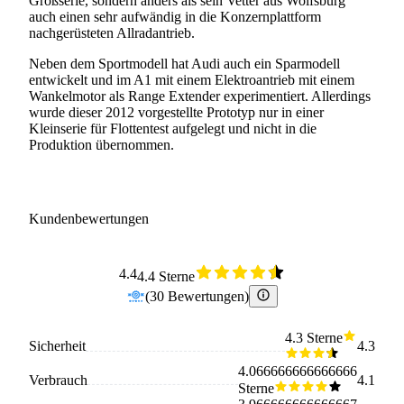
Großserie, sondern anders als sein Vetter aus Wolfsburg
auch einen sehr aufwändig in die Konzernplattform
nachgerüsteten Allradantrieb.
Neben dem Sportmodell hat Audi auch ein Sparmodell
entwickelt und im A1 mit einem Elektroantrieb mit einem
Wankelmotor als Range Extender experimentiert. Allerdings
wurde dieser 2012 vorgestellte Prototyp nur in einer
Kleinserie für Flottentest aufgelegt und nicht in die
Produktion übernommen.
Kundenbewertungen
4.4
4.4 Sterne
(
30
Bewertungen
)
4.3 Sterne
Sicherheit
4.3
4.066666666666666
Verbrauch
4.1
Sterne