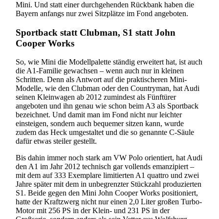
Mini. Und statt einer durchgehenden Rückbank haben die
Bayern anfangs nur zwei Sitzplätze im Fond angeboten.
Sportback statt Clubman, S1 statt John
Cooper Works
So, wie Mini die Modellpalette ständig erweitert hat, ist auch
die A1-Familie gewachsen – wenn auch nur in kleinen
Schritten. Denn als Antwort auf die praktischeren Mini-
Modelle, wie den Clubman oder den Countryman, hat Audi
seinen Kleinwagen ab 2012 zumindest als Fünftürer
angeboten und ihn genau wie schon beim A3 als Sportback
bezeichnet. Und damit man im Fond nicht nur leichter
einsteigen, sondern auch bequemer sitzen kann, wurde
zudem das Heck umgestaltet und die so genannte C-Säule
dafür etwas steiler gestellt.
Bis dahin immer noch stark am VW Polo orientiert, hat Audi
den A1 im Jahr 2012 technisch gar vollends emanzipiert –
mit dem auf 333 Exemplare limitierten A1 quattro und zwei
Jahre später mit dem in unbegrenzter Stückzahl produzierten
S1. Beide gegen den Mini John Cooper Works positioniert,
hatte der Kraftzwerg nicht nur einen 2,0 Liter großen Turbo-
Motor mit 256 PS in der Klein- und 231 PS in der