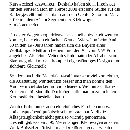
Kurswechsel gezwungen. Deshalb haben sie in Ingolstadt
für den Pariser Salon im Herbst 2008 erst eine Studie auf die
Räder gestellt und sich dann auf dem Genfer Salon im März
2010 mit dem A1 im Segment der Kleinwagen
zurückgemeldet.
Dass der Wagen vergleichsweise schnell entwickelt werden
konnte, hatte einen einfachen Grund. Wie schon beim Audi
50 in den 1970er Jahren haben sich die Bayern einer
Wolfsburger Plattform bedient und den A1 vom VW Polo
abgeleitet. Als feiner Vetter des Polo hatte der A1 aber vom
Start weg nicht nur ein komplett eigenständiges Design ohne
sichtbare Gleichteile.
Sondern auch die Materialauswahl war sehr viel vornehmer,
die Ausstattung war deutlich besser und man konnte den
Audi sehr viel stärker individualisieren. Weithin sichtbares
Zeichen dafür sind die Dachbögen, die man in zahlreichen
Kontrastfarben bestellen kann.
Wo der Polo immer auch ein einfaches Familienauto war
und entsprechend praktisch sein musste, hat Audi die
Alltagstauglichkeit nicht ganz so wichtig genommen.
Deshalb gab es den 3,95 Meter langen Kleinwagen aus dem
Werk Brüssel zunächst nur als Dreitürer – genau wie den