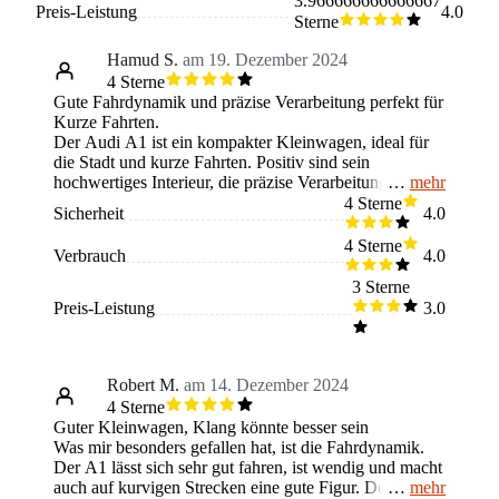
3.966666666666667
Preis-Leistung
4.0
Sterne
Hamud S.
am 19. Dezember 2024
4 Sterne
Gute Fahrdynamik und präzise Verarbeitung perfekt für
Kurze Fahrten.
Der Audi A1 ist ein kompakter Kleinwagen, ideal für
die Stadt und kurze Fahrten. Positiv sind sein
mehr
hochwertiges Interieur, die präzise Verarbeitung, die
gute Fahrdynamik, die effizienten Motoren und das
4 Sterne
Sicherheit
4.0
elegante Design. Negativ fällt der hohe Einstiegspreis,
der begrenzte Platz im Fond, ein kleiner Kofferraum,
4 Sterne
Verbrauch
4.0
die teure Sonderausstattung und ein eher hartes
Fahrwerk auf. Es fehlt an serienmäßigen
3 Sterne
Assistenzsystemen, die man mittlerweile erwartet.
Preis-Leistung
3.0
Käufer sollten wissen, dass der A1 vor allem für
Singles oder Paare geeignet ist, die Wert auf
Markenimage und Fahrspaß legen, aber auf viel Platz
verzichten können.
Robert M.
am 14. Dezember 2024
4 Sterne
Guter Kleinwagen, Klang könnte besser sein
Was mir besonders gefallen hat, ist die Fahrdynamik.
Der A1 lässt sich sehr gut fahren, ist wendig und macht
mehr
auch auf kurvigen Strecken eine gute Figur. Der Motor