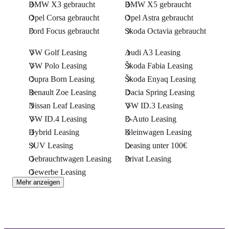
BMW X3 gebraucht
BMW X5 gebraucht
Opel Corsa gebraucht
Opel Astra gebraucht
Ford Focus gebraucht
Skoda Octavia gebraucht
VW Golf Leasing
Audi A3 Leasing
VW Polo Leasing
Škoda Fabia Leasing
Cupra Born Leasing
Škoda Enyaq Leasing
Renault Zoe Leasing
Dacia Spring Leasing
Nissan Leaf Leasing
VW ID.3 Leasing
VW ID.4 Leasing
E-Auto Leasing
Hybrid Leasing
Kleinwagen Leasing
SUV Leasing
Leasing unter 100€
Gebrauchtwagen Leasing
Privat Leasing
Gewerbe Leasing
Mehr anzeigen