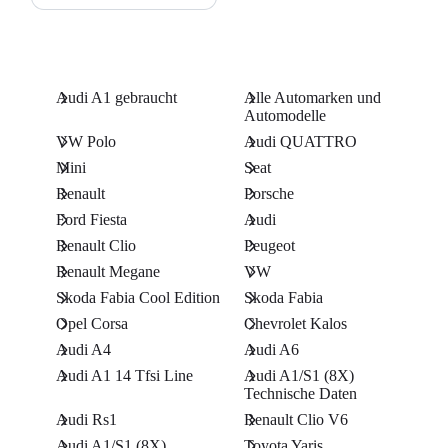
Audi A1 gebraucht
Alle Automarken und
Automodelle
VW Polo
Audi QUATTRO
Mini
Seat
Renault
Porsche
Ford Fiesta
Audi
Renault Clio
Peugeot
Renault Megane
VW
Skoda Fabia Cool Edition
Skoda Fabia
Opel Corsa
Chevrolet Kalos
Audi A4
Audi A6
Audi A1 14 Tfsi Line
Audi A1/S1 (8X)
Technische Daten
Audi Rs1
Renault Clio V6
Audi A1/S1 (8X)
Toyota Yaris