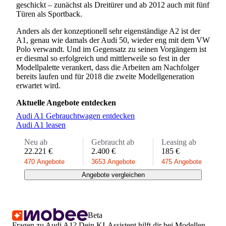
geschickt – zunächst als Dreitürer und ab 2012 auch mit fünf
Türen als Sportback.
Anders als der konzeptionell sehr eigenständige A2 ist der
A1, genau wie damals der Audi 50, wieder eng mit dem VW
Polo verwandt. Und im Gegensatz zu seinen Vorgängern ist
er diesmal so erfolgreich und mittlerweile so fest in der
Modellpalette verankert, dass die Arbeiten am Nachfolger
bereits laufen und für 2018 die zweite Modellgeneration
erwartet wird.
Aktuelle Angebote entdecken
Audi A1 Gebrauchtwagen entdecken
Audi A1 leasen
Neu ab
Gebraucht ab
Leasing ab
22.221 €
2.400 €
185 €
470 Angebote
3653 Angebote
475 Angebote
Angebote vergleichen
Beta
Fragen zu Audi A1? Dein KI-Assistent hilft dir bei Modellen