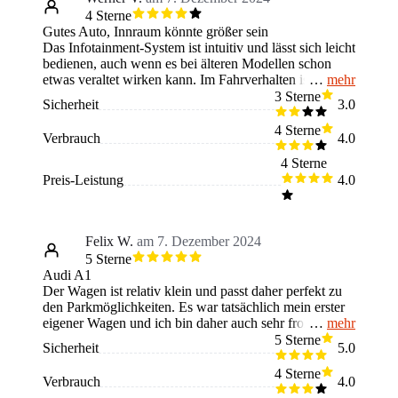
4 Sterne
Gutes Auto, Innraum könnte größer sein
Das Infotainment-System ist intuitiv und lässt sich leicht
bedienen, auch wenn es bei älteren Modellen schon
mehr
etwas veraltet wirken kann. Im Fahrverhalten ist der A1
absolut souverän. Das Fahrwerk ist gut abgestimmt,
3 Sterne
Sicherheit
3.0
und er fährt sich trotz seiner kompakten Größe
angenehm ruhig und stabil. Der Motor ist sparsam und
4 Sterne
Verbrauch
4.0
bringt gleichzeitig viel Leistung mit sich. Der einzige
Nachteil ist, dass der Innenraum etwas klein ist.
4 Sterne
Preis-Leistung
4.0
Felix W.
am 7. Dezember 2024
5 Sterne
Audi A1
Der Wagen ist relativ klein und passt daher perfekt zu
den Parkmöglichkeiten. Es war tatsächlich mein erster
mehr
eigener Wagen und ich bin daher auch sehr froh
darüber, dass sich die Kosten nicht türmen. Ich zahle
5 Sterne
Sicherheit
5.0
eine echt niedrige Summe für die Versicherung im Jahr
und bin sehr zufrieden. Für kurze Strecken oder
4 Sterne
Verbrauch
4.0
Ausflüge ist er perfekt. Da er klein ist. Dies ist speziell