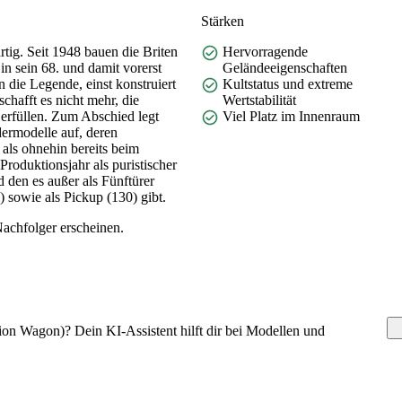
Stärken
tig. Seit 1948 bauen die Briten
Hervorragende
n sein 68. und damit vorerst
Geländeeigenschaften
n die Legende, einst konstruiert
Kultstatus und extreme
schafft es nicht mehr, die
Wertstabilität
 erfüllen. Zum Abschied legt
Viel Platz im Innenraum
dermodelle auf, deren
e als ohnehin bereits beim
Produktionsjahr als puristischer
 den es außer als Fünftürer
) sowie als Pickup (130) gibt.
Nachfolger erscheinen.
on Wagon)? Dein KI-Assistent hilft dir bei Modellen und