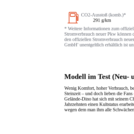
CO2-Ausstoß (komb.)*
291 g/km
* Weitere Informationen zum offizie
Stromverbrauch neuer Pkw können dem
den offiziellen Stromverbrauch neue
GmbH' unentgeltlich erhältlich ist u
Modell im Test (Neu-
Wenig Komfort, hoher Verbrauch, bes
Steinzeit – und doch lieben die Fan
Gelände-Dino hat sich mit seinem Cha
Jahrzehnten einen Kultstatus erarbei
wegen dem man ihm alle Schwächen 