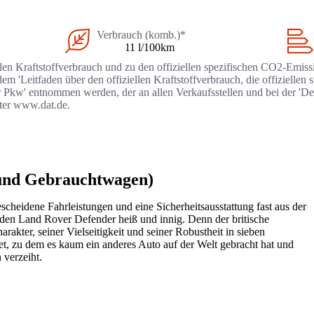
Verbrauch (komb.)*
11 l/100km
llen Kraftstoffverbrauch und zu den offiziellen spezifischen CO2-Emi
 'Leitfaden über den offiziellen Kraftstoffverbrauch, die offizielle
r Pkw' entnommen werden, der an allen Verkaufsstellen und bei der '
nter www.dat.de.
 und Gebrauchtwagen)
cheidene Fahrleistungen und eine Sicherheitsausstattung fast aus der
s den Land Rover Defender heiß und innig. Denn der britische
rakter, seiner Vielseitigkeit und seiner Robustheit in sieben
tet, zu dem es kaum ein anderes Auto auf der Welt gebracht hat und
verzeiht.