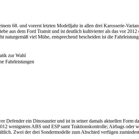
inem 68. und vorerst letzten Modelljahr in allen drei Karosserie-Varia
iebe aus dem Ford Transit und ist deutlich kultivierter als das vor 201
t naturgemäß viel Mühe, entsprechend bescheiden ist die Fahrleistun
atik zur Wahl
ne Fahrleistungen
ver Defender ein Dinosaurier und ist in seiner damals aktuellen Form 
 2012 wenigstens ABS und ESP samt Traktionskontrolle; Airbags oder we
hältlich. Zwei der drei Sondermodelle zum Abschied verfügen zuminde