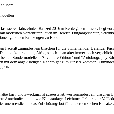
 an Bord
rmodellen
ast sieben Jahrzehnten Bauzeit 2016 in Rente gehen musste, liegt vor 
r mit modernen Vorschriften, auch im Bereich Fußgängerschutz, vereinba
lionen gebauten Fahrzeugen zu Ende.
ten Facelift zumindest ein bisschen für die Sicherheit der Defender-Pass
aktionskontrolle ein, Airbags sucht man aber immer noch vergeblich.
beiden Sondermodellen "Adventure Edition" und "Autobiography Edi
hren mit dem angekündigten Nachfolger zum Einsatz kommen. Zumindest
oppen.
mäßig karg und zweckmäßig ausgestattet; wer zumindest ein bisschen 
ere Annehmlichkeiten wie Klimaanlage, Leichtmetallräder oder Volllede
chier unermesslich ist das Zubehörangebot für alle erdenklichen Einsatz