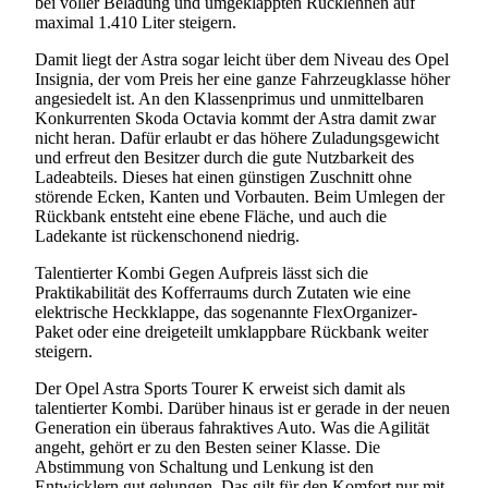
bei voller Beladung und umgeklappten Rücklehnen auf
maximal 1.410 Liter steigern.
Damit liegt der Astra sogar leicht über dem Niveau des Opel
Insignia, der vom Preis her eine ganze Fahrzeugklasse höher
angesiedelt ist. An den Klassenprimus und unmittelbaren
Konkurrenten Skoda Octavia kommt der Astra damit zwar
nicht heran. Dafür erlaubt er das höhere Zuladungsgewicht
und erfreut den Besitzer durch die gute Nutzbarkeit des
Ladeabteils. Dieses hat einen günstigen Zuschnitt ohne
störende Ecken, Kanten und Vorbauten. Beim Umlegen der
Rückbank entsteht eine ebene Fläche, und auch die
Ladekante ist rückenschonend niedrig.
Talentierter Kombi Gegen Aufpreis lässt sich die
Praktikabilität des Kofferraums durch Zutaten wie eine
elektrische Heckklappe, das sogenannte FlexOrganizer-
Paket oder eine dreigeteilt umklappbare Rückbank weiter
steigern.
Der Opel Astra Sports Tourer K erweist sich damit als
talentierter Kombi. Darüber hinaus ist er gerade in der neuen
Generation ein überaus fahraktives Auto. Was die Agilität
angeht, gehört er zu den Besten seiner Klasse. Die
Abstimmung von Schaltung und Lenkung ist den
Entwicklern gut gelungen. Das gilt für den Komfort nur mit