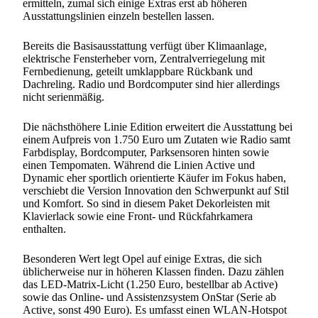
ermitteln, zumal sich einige Extras erst ab höheren
Ausstattungslinien einzeln bestellen lassen.
Bereits die Basisausstattung verfügt über Klimaanlage,
elektrische Fensterheber vorn, Zentralverriegelung mit
Fernbedienung, geteilt umklappbare Rückbank und
Dachreling. Radio und Bordcomputer sind hier allerdings
nicht serienmäßig.
Die nächsthöhere Linie Edition erweitert die Ausstattung bei
einem Aufpreis von 1.750 Euro um Zutaten wie Radio samt
Farbdisplay, Bordcomputer, Parksensoren hinten sowie
einen Tempomaten. Während die Linien Active und
Dynamic eher sportlich orientierte Käufer im Fokus haben,
verschiebt die Version Innovation den Schwerpunkt auf Stil
und Komfort. So sind in diesem Paket Dekorleisten mit
Klavierlack sowie eine Front- und Rückfahrkamera
enthalten.
Besonderen Wert legt Opel auf einige Extras, die sich
üblicherweise nur in höheren Klassen finden. Dazu zählen
das LED-Matrix-Licht (1.250 Euro, bestellbar ab Active)
sowie das Online- und Assistenzsystem OnStar (Serie ab
Active, sonst 490 Euro). Es umfasst einen WLAN-Hotspot