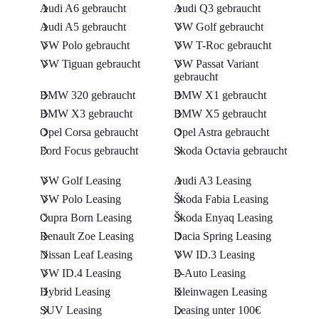
Audi A6 gebraucht
Audi Q3 gebraucht
Audi A5 gebraucht
VW Golf gebraucht
VW Polo gebraucht
VW T-Roc gebraucht
VW Tiguan gebraucht
VW Passat Variant
gebraucht
BMW 320 gebraucht
BMW X1 gebraucht
BMW X3 gebraucht
BMW X5 gebraucht
Opel Corsa gebraucht
Opel Astra gebraucht
Ford Focus gebraucht
Skoda Octavia gebraucht
VW Golf Leasing
Audi A3 Leasing
VW Polo Leasing
Škoda Fabia Leasing
Cupra Born Leasing
Škoda Enyaq Leasing
Renault Zoe Leasing
Dacia Spring Leasing
Nissan Leaf Leasing
VW ID.3 Leasing
VW ID.4 Leasing
E-Auto Leasing
Hybrid Leasing
Kleinwagen Leasing
SUV Leasing
Leasing unter 100€