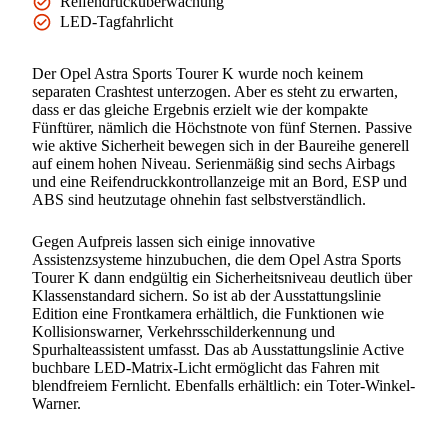
Reifendrucküberwachung
LED-Tagfahrlicht
Der Opel Astra Sports Tourer K wurde noch keinem
separaten Crashtest unterzogen. Aber es steht zu erwarten,
dass er das gleiche Ergebnis erzielt wie der kompakte
Fünftürer, nämlich die Höchstnote von fünf Sternen. Passive
wie aktive Sicherheit bewegen sich in der Baureihe generell
auf einem hohen Niveau. Serienmäßig sind sechs Airbags
und eine Reifendruckkontrollanzeige mit an Bord, ESP und
ABS sind heutzutage ohnehin fast selbstverständlich.
Gegen Aufpreis lassen sich einige innovative
Assistenzsysteme hinzubuchen, die dem Opel Astra Sports
Tourer K dann endgültig ein Sicherheitsniveau deutlich über
Klassenstandard sichern. So ist ab der Ausstattungslinie
Edition eine Frontkamera erhältlich, die Funktionen wie
Kollisionswarner, Verkehrsschilderkennung und
Spurhalteassistent umfasst. Das ab Ausstattungslinie Active
buchbare LED-Matrix-Licht ermöglicht das Fahren mit
blendfreiem Fernlicht. Ebenfalls erhältlich: ein Toter-Winkel-
Warner.