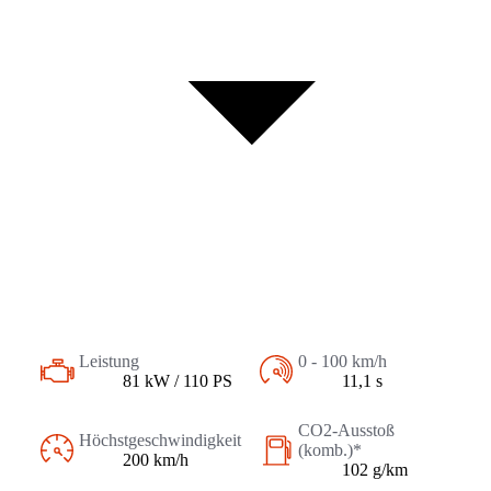
Leistung
0 - 100 km/h
81 kW / 110 PS
11,1 s
CO2-Ausstoß
Höchstgeschwindigkeit
(komb.)*
200 km/h
102 g/km