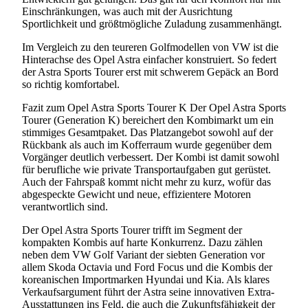
Einschränkungen, was auch mit der Ausrichtung
Sportlichkeit und größtmögliche Zuladung zusammenhängt.
Im Vergleich zu den teureren Golfmodellen von VW ist die
Hinterachse des Opel Astra einfacher konstruiert. So federt
der Astra Sports Tourer erst mit schwerem Gepäck an Bord
so richtig komfortabel.
Fazit zum Opel Astra Sports Tourer K Der Opel Astra Sports
Tourer (Generation K) bereichert den Kombimarkt um ein
stimmiges Gesamtpaket. Das Platzangebot sowohl auf der
Rückbank als auch im Kofferraum wurde gegenüber dem
Vorgänger deutlich verbessert. Der Kombi ist damit sowohl
für berufliche wie private Transportaufgaben gut gerüstet.
Auch der Fahrspaß kommt nicht mehr zu kurz, wofür das
abgespeckte Gewicht und neue, effizientere Motoren
verantwortlich sind.
Der Opel Astra Sports Tourer trifft im Segment der
kompakten Kombis auf harte Konkurrenz. Dazu zählen
neben dem VW Golf Variant der siebten Generation vor
allem Skoda Octavia und Ford Focus und die Kombis der
koreanischen Importmarken Hyundai und Kia. Als klares
Verkaufsargument führt der Astra seine innovativen Extra-
Ausstattungen ins Feld, die auch die Zukunftsfähigkeit der