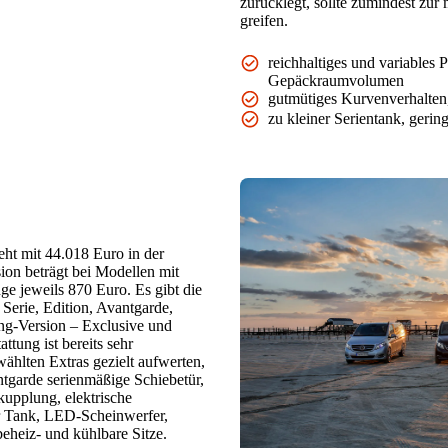
zurücklegt, sollte zumindest zur 
greifen.
reichhaltiges und variables 
Gepäckraumvolumen
gutmütiges Kurvenverhalten
zu kleiner Serientank, gerin
eht mit 44.018 Euro in der
sion beträgt bei Modellen mit
ge jeweils 870 Euro. Es gibt die
Serie, Edition, Avantgarde,
ng-Version – Exclusive und
ttung ist bereits sehr
wählten Extras gezielt aufwerten,
ntgarde serienmäßige Schiebetür,
upplung, elektrische
r Tank, LED-Scheinwerfer,
eheiz- und kühlbare Sitze.