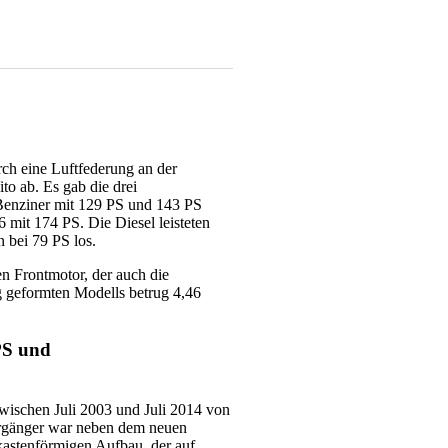
ch eine Luftfederung an der
o ab. Es gab die drei
Benziner mit 129 PS und 143 PS
mit 174 PS. Die Diesel leisteten
 bei 79 PS los.
n Frontmotor, der auch die
g geformten Modells betrug 4,46
PS und
wischen Juli 2003 und Juli 2014 von
orgänger war neben dem neuen
astenförmigen Aufbau, der auf