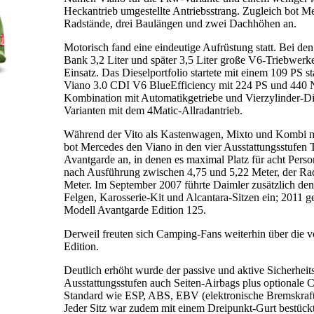
Heckantrieb umgestellte Antriebsstrang. Zugleich bot Me
Radstände, drei Baulängen und zwei Dachhöhen an.
Motorisch fand eine eindeutige Aufrüstung statt. Bei de
Bank 3,2 Liter und später 3,5 Liter große V6-Triebwer
Einsatz. Das Dieselportfolio startete mit einem 109 PS 
Viano 3.0 CDI V6 BlueEfficiency mit 224 PS und 440
Kombination mit Automatikgetriebe und Vierzylinder-Di
Varianten mit dem 4Matic-Allradantrieb.
Während der Vito als Kastenwagen, Mixto und Kombi mit
bot Mercedes den Viano in den vier Ausstattungsstufen
Avantgarde an, in denen es maximal Platz für acht Perso
nach Ausführung zwischen 4,75 und 5,22 Meter, der Ra
Meter. Im September 2007 führte Daimler zusätzlich den
Felgen, Karosserie-Kit und Alcantara-Sitzen ein; 2011 ge
Modell Avantgarde Edition 125.
Derweil freuten sich Camping-Fans weiterhin über die v
Edition.
Deutlich erhöht wurde der passive und aktive Sicherheit
Ausstattungsstufen auch Seiten-Airbags plus optionale 
Standard wie ESP, ABS, EBV (elektronische Bremskraftv
Jeder Sitz war zudem mit einem Dreipunkt-Gurt bestückt