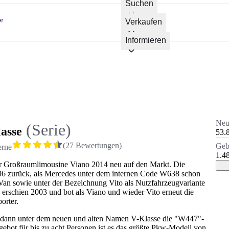
Suchen
Verkaufen
Informieren
Neu
(Serie)
asse
53.
(
27
Bewertungen
)
Geb
erne
1.4
r Großraumlimousine Viano 2014 neu auf den Markt. Die
996 zurück, als Mercedes unter dem internen Code W638 schon
Van sowie unter der Bezeichnung Vito als Nutzfahrzeugvariante
rschien 2003 und bot als Viano und wieder Vito erneut die
orter.
 dann unter dem neuen und alten Namen V-Klasse die "W447"-
bot für bis zu acht Personen ist es das größte Pkw-Modell von