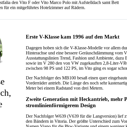
alia den Vito F oder Vito Marco Polo mit Aufstelldach samt Bett
n für ein mitgeführtes Hotelzimmer auf Rädern.
Erste V-Klasse kam 1996 auf den Markt
Dagegen hoben sich die V-Klasse-Modelle vor allem dur
Hinterachse und eine bessere Geräuschdämmung vom Vit
Ausstattungslinien Trend, Fashion und Ambiente, dazu 
sowie im V 280 den von VW zugekauften 2,8-Liter-VR6 
zwischen 98 PS und 122 PS, im Vito ging es sogar schon
Der Nachfolger des MB100 besaß einen quer eingebaute
se
Vorderräder antrieb. Die Länge des noch sehr kastenarti
Meter bei einem Radstand von drei Metern.
ch,
Zweite Generation mit Heckantrieb, mehr 
e
stromlinienförmigerem Design
Der Nachfolger W639 (V639 für die Langversion) lief z
den Bändern in Vitoria. Der größte Unterschied zum V
Namen Viano für die Pkw-Variante und einem weniger k