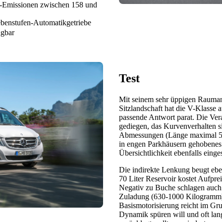
-Emissionen zwischen 158 und
ebenstufen-Automatikgetriebe
ügbar
Test
Mit seinem sehr üppigen Rauman
Sitzlandschaft hat die V-Klasse 
passende Antwort parat. Die Ver
gediegen, das Kurvenverhalten s
Abmessungen (Länge maximal 5,3
in engen Parkhäusern gehobenes
Übersichtlichkeit ebenfalls einges
Die indirekte Lenkung beugt ebe
70 Liter Reservoir kostet Aufprei
Negativ zu Buche schlagen auch 
Zuladung (630-1000 Kilogramm) 
Basismotorisierung reicht im G
Dynamik spüren will und oft lan