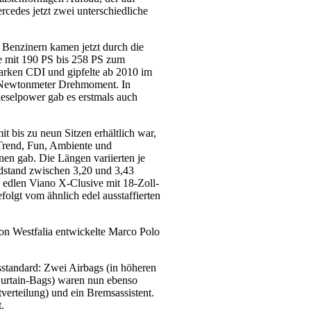
rcedes jetzt zwei unterschiedliche
n Benzinern kamen jetzt durch die
ke mit 190 PS bis 258 PS zum
starken CDI und gipfelte ab 2010 im
 Newtonmeter Drehmoment. In
eselpower gab es erstmals auch
 bis zu neun Sitzen erhältlich war,
 Trend, Fun, Ambiente und
nen gab. Die Längen variierten je
dstand zwischen 3,20 und 3,43
 edlen Viano X-Clusive mit 18-Zoll-
folgt vom ähnlich edel ausstaffierten
on Westfalia entwickelte Marco Polo
sstandard: Zwei Airbags (in höheren
Curtain-Bags) waren nun ebenso
erteilung) und ein Bremsassistent.
.