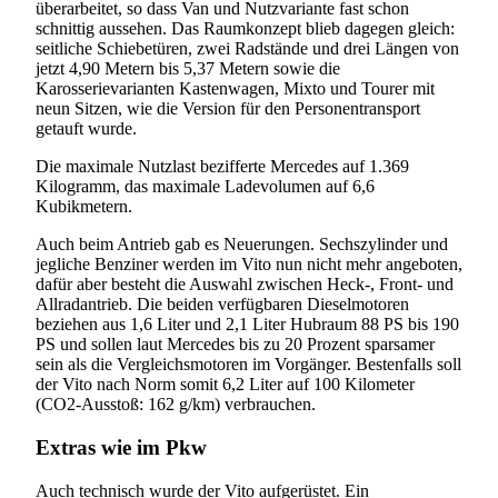
überarbeitet, so dass Van und Nutzvariante fast schon
schnittig aussehen. Das Raumkonzept blieb dagegen gleich:
seitliche Schiebetüren, zwei Radstände und drei Längen von
jetzt 4,90 Metern bis 5,37 Metern sowie die
Karosserievarianten Kastenwagen, Mixto und Tourer mit
neun Sitzen, wie die Version für den Personentransport
getauft wurde.
Die maximale Nutzlast bezifferte Mercedes auf 1.369
Kilogramm, das maximale Ladevolumen auf 6,6
Kubikmetern.
Auch beim Antrieb gab es Neuerungen. Sechszylinder und
jegliche Benziner werden im Vito nun nicht mehr angeboten,
dafür aber besteht die Auswahl zwischen Heck-, Front- und
Allradantrieb. Die beiden verfügbaren Dieselmotoren
beziehen aus 1,6 Liter und 2,1 Liter Hubraum 88 PS bis 190
PS und sollen laut Mercedes bis zu 20 Prozent sparsamer
sein als die Vergleichsmotoren im Vorgänger. Bestenfalls soll
der Vito nach Norm somit 6,2 Liter auf 100 Kilometer
(CO2-Ausstoß: 162 g/km) verbrauchen.
Extras wie im Pkw
Auch technisch wurde der Vito aufgerüstet. Ein