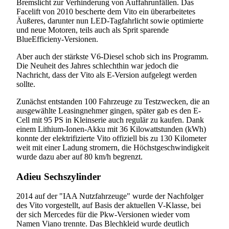
Bremslicht zur Verhinderung von Auffahrunfällen. Das
Facelift von 2010 bescherte dem Vito ein überarbeitetes
Äußeres, darunter nun LED-Tagfahrlicht sowie optimierte
und neue Motoren, teils auch als Sprit sparende
BlueEfficieny-Versionen.
Aber auch der stärkste V6-Diesel schob sich ins Programm.
Die Neuheit des Jahres schlechthin war jedoch die
Nachricht, dass der Vito als E-Version aufgelegt werden
sollte.
Zunächst entstanden 100 Fahrzeuge zu Testzwecken, die an
ausgewählte Leasingnehmer gingen, später gab es den E-
Cell mit 95 PS in Kleinserie auch regulär zu kaufen. Dank
einem Lithium-Ionen-Akku mit 36 Kilowattstunden (kWh)
konnte der elektrifizierte Vito offiziell bis zu 130 Kilometer
weit mit einer Ladung stromern, die Höchstgeschwindigkeit
wurde dazu aber auf 80 km/h begrenzt.
Adieu Sechszylinder
2014 auf der "IAA Nutzfahrzeuge" wurde der Nachfolger
des Vito vorgestellt, auf Basis der aktuellen V-Klasse, bei
der sich Mercedes für die Pkw-Versionen wieder vom
Namen Viano trennte. Das Blechkleid wurde deutlich