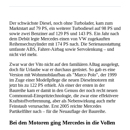
Der schwächste Diesel, noch ohne Turbolader, kam zum
Marktstart auf 79 PS, ein weiterer Turbodiesel auf 98 PS und
sowie zwei Benziner auf 129 PS und 143 PS. Ein Jahr nach
dem Debüt legte Mercedes einen von VW zugekauften
Reihensechszylinder mit 174 PS nach. Die Serienausstattung
umfasste ABS, Fahrer-Airbag sowie Servolenkung – und
nicht viel mehr.
Zwar war der Vito nicht auf den familiären Alltag ausgelegt,
doch für Urlaube war er durchaus gerüstet. So gab es eine
Version mit Wohnmobilaufbau als "Marco Polo", der 1999
im Zuge einer Modellpflege die neuen Dieselmotoren mit
jetzt bis zu 122 PS erhielt. Als einer der ersten in der
Baureihe kam er damit in den Genuss der noch recht neuen
Commonrail-Einspritztechnologie, die zwar eine effektivere
Kraftstoffverbrennung, aber als Nebenwirkung auch mehr
Feinstaub verursachte. Erst 2005 reichte Mercedes
Partikelfilter nach – für die Neuauflage der Baureihe.
Bei den Motoren ging Mercedes in die Vollen