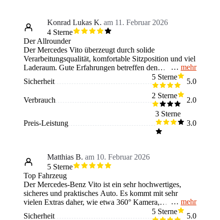
wirkt. Außerdem vermisse ich serienmäßig ein wenig
mehr moderne Technik im Cockpit, ohne dass man
sofort hohe Aufpreise zahlen muss. Ein neuer Käufer
Konrad Lukas K.
am 11. Februar 2026
sollte wissen, dass der Vito ein echtes Arbeitstier ist,
4 Sterne
man beim Parken in engen Parkhäusern wegen der
Der Allrounder
Höhe und Länge aber etwas Übung braucht. Insgesamt
Der Mercedes Vito überzeugt durch solide
ein super Begleiter für den Alltag, den ich auf jeden
Verarbeitungsqualität, komfortable Sitzposition und viel
Fall kaufen würde!
mehr
Laderaum. Gute Erfahrungen betreffen den
zuverlässigen Dieselmotor, großzügige Nutzlast und
5 Sterne
Sicherheit
5.0
den sicheren Fahrkomfort auf Langstrecken.
Kritikpunkte sind der vergleichsweise hohe Verbrauch
2 Sterne
Verbrauch
2.0
und teure Unterhaltskosten. Besonders gefallen hat die
praktische Ladefläche und die vielseitige
3 Sterne
Nutzungsmöglichkeit. Missfallen haben zeitweise etwas
Preis-Leistung
3.0
unpräzise Lenkung und teils harte Federung im
unbeladenen Zustand. Ein potenzieller Käufer sollte
starke Servicekosten und den Platzbedarf bedenken.
Vermisst habe ich moderne Assistenzsysteme und ein
Matthias B.
am 10. Februar 2026
zeitgemäßes Infotainment-System. Insgesamt ein
5 Sterne
robuster Allrounder für Gewerbe und Reisen mit
Top Fahrzeug
kleinen Abstrichen bei Komfort und Technik.
Der Mercedes-Benz Vito ist ein sehr hochwertiges,
sicheres und praktisches Auto. Es kommt mit sehr
mehr
vielen Extras daher, wie etwa 360° Kamera,
Automatischem Lichtassistenten, Lenkassistenten usw.
5 Sterne
Sicherheit
5.0
Ich nutze es für lange Fahrten und fahre im Jahr