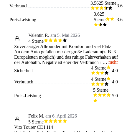
3.5625 Sterne
Verbrauch
3.6
3.625
Preis-Leistung
Sterne
3.6
Valentin R.
am 5. Mai 2026
4 Sterne
Zuverlässiger Allrounder mit Komfort und viel Platz
An dem Auto gefallen mir der große Laderaum(z. B. 3
Europaletten möglich) und das ruhige Fahrverhalten auf
mehr
der Autobahn. Negativ ist eher der Verbrauch im
Stadtverkehr und die Unterhaltskosten. Ich würde
4 Sterne
Sicherheit
4.0
einem neuen Käufer empfehlen, sich nicht den
Bremsassistenten anzuschaffen da er sehr ungenau ist.
4 Sterne
Verbrauch
4.0
Bessere Assistenzsysteme vermisse ich an dem
Fahrzeug.
5 Sterne
Preis-Leistung
5.0
Felix M.
am 6. April 2026
5 Sterne
Vito Tourer CDI 114