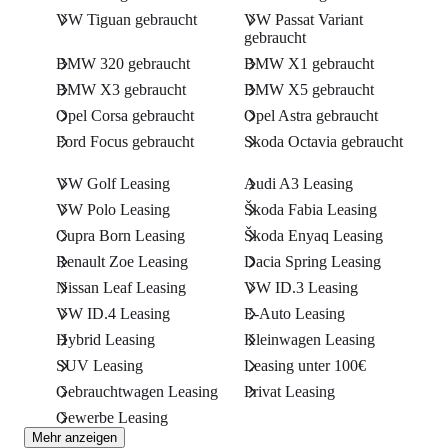
VW Tiguan gebraucht
VW Passat Variant
gebraucht
BMW 320 gebraucht
BMW X1 gebraucht
BMW X3 gebraucht
BMW X5 gebraucht
Opel Corsa gebraucht
Opel Astra gebraucht
Ford Focus gebraucht
Skoda Octavia gebraucht
VW Golf Leasing
Audi A3 Leasing
VW Polo Leasing
Škoda Fabia Leasing
Cupra Born Leasing
Škoda Enyaq Leasing
Renault Zoe Leasing
Dacia Spring Leasing
Nissan Leaf Leasing
VW ID.3 Leasing
VW ID.4 Leasing
E-Auto Leasing
Hybrid Leasing
Kleinwagen Leasing
SUV Leasing
Leasing unter 100€
Gebrauchtwagen Leasing
Privat Leasing
Gewerbe Leasing
Mehr anzeigen