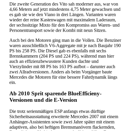
Die zweite Generation des Vito sah moderner aus, war von
4,66 Metern auf jetzt mindestens 4,75 Meter gewachsen und
es gab sie wie den Viano in drei Längen. Varianten waren
wieder der reine Kastenwagen mit maximalem Laderaum,
der sechssitzige Mixto für den Kompromiss aus Waren- und
Personentransport sowie der Kombi mit neun Sitzen.
Auch bei den Motoren ging man in die Vollen. Die Benziner
waren ausschließlich V6-Aggregate mit je nach Baujahr 190
PS bis 258 PS. Die Diesel gab es ebenfalls mit sechs
Brennkammern (204 PS und 224 PS), während man hier
auch an effizienzbewusstere Kunden dachte und
Vierzylinder mit 88 PS bis 163 PS aufbot – darunter auch
zwei Allradversionen. Anders als beim Vorgänger baute
Mercedes die Motoren für eine bessere Fahrdynamik längs
ein.
Ab 2010 Sprit sparende BlueEfficieny-
Versionen und die E-Version
Die trotz serienmäßigen ESP anfangs etwas dürftige
Sicherheitsausstattung erweiterte Mercedes 2007 mit einem
Anhänger-Assistenten sowie zwei Jahre später mit einem
adaptiven, also bei heftigen Bremsmanövern flackernden,