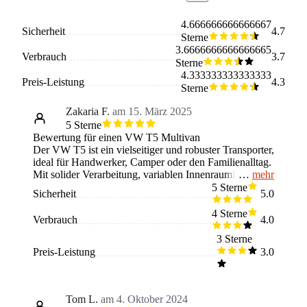
4.666666666666667
Sicherheit
4.7
Sterne
3.6666666666666665
Verbrauch
3.7
Sterne
4.333333333333333
Preis-Leistung
4.3
Sterne
Zakaria F.
am 15. März 2025
5 Sterne
Bewertung für einen VW T5 Multivan
Der VW T5 ist ein vielseitiger und robuster Transporter,
ideal für Handwerker, Camper oder den Familienalltag.
mehr
Mit solider Verarbeitung, variablen Innenraumlösungen
und zuverlässigen Motoren überzeugt er im Alltag.
5 Sterne
Sicherheit
5.0
Allerdings sind hohe Laufleistungen oft mit teuren
Reparaturen verbunden.
4 Sterne
Verbrauch
4.0
3 Sterne
Preis-Leistung
3.0
Tom L.
am 4. Oktober 2024