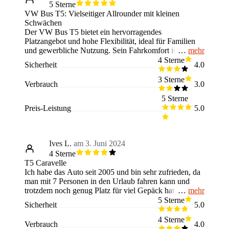
5 Sterne
VW Bus T5: Vielseitiger Allrounder mit kleinen
Schwächen
Der VW Bus T5 bietet ein hervorragendes
Platzangebot und hohe Flexibilität, ideal für Familien
mehr
und gewerbliche Nutzung. Sein Fahrkomfort ist solide,
jedoch nicht auf dem Niveau der neuesten Modelle.
4 Sterne
Sicherheit
4.0
Der Kraftstoffverbrauch ist relativ hoch, besonders bei
stärkeren Motorvarianten. Zu den Schwächen zählen
3 Sterne
Verbrauch
3.0
hohe Wartungskosten und gelegentliche Probleme mit
der Zuverlässigkeit, insbesondere bei den frühen
5 Sterne
Baujahren. Insgesamt ist der T5 jedoch ein praktisches
Preis-Leistung
5.0
und vielseitiges Fahrzeug mit hohem
Wiedererkennungswert.
Ives L.
am 3. Juni 2024
4 Sterne
T5 Caravelle
Ich habe das Auto seit 2005 und bin sehr zufrieden, da
man mit 7 Personen in den Urlaub fahren kann und
mehr
trotzdem noch genug Platz für viel Gepäck hat.
Außerdem kann man die Sitze mit wenigen
5 Sterne
Sicherheit
5.0
Handgriffen ausbauen, eine Matratze hineinlegen und
man hat einen Camper. Das Auto verbraucht auch nicht
4 Sterne
Verbrauch
4.0
viel Sprit und ist daher das perfekte Familienauto.