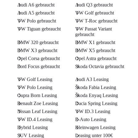
Audi A6 gebraucht
Audi Q3 gebraucht
Audi A5 gebraucht
VW Golf gebraucht
VW Polo gebraucht
VW T-Roc gebraucht
VW Tiguan gebraucht
VW Passat Variant
gebraucht
BMW 320 gebraucht
BMW X1 gebraucht
BMW X3 gebraucht
BMW X5 gebraucht
Opel Corsa gebraucht
Opel Astra gebraucht
Ford Focus gebraucht
Skoda Octavia gebraucht
VW Golf Leasing
Audi A3 Leasing
VW Polo Leasing
Škoda Fabia Leasing
Cupra Born Leasing
Škoda Enyaq Leasing
Renault Zoe Leasing
Dacia Spring Leasing
Nissan Leaf Leasing
VW ID.3 Leasing
VW ID.4 Leasing
E-Auto Leasing
Hybrid Leasing
Kleinwagen Leasing
SUV Leasing
Leasing unter 100€