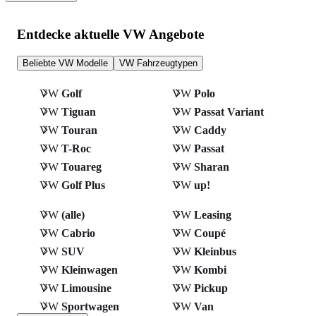
Entdecke aktuelle VW Angebote
Beliebte VW Modelle
VW Fahrzeugtypen
VW
Golf
VW
Polo
VW
Tiguan
VW
Passat Variant
VW
Touran
VW
Caddy
VW
T-Roc
VW
Passat
VW
Touareg
VW
Sharan
VW
Golf Plus
VW
up!
VW
(alle)
VW
Leasing
VW
Cabrio
VW
Coupé
VW
SUV
VW
Kleinbus
VW
Kleinwagen
VW
Kombi
VW
Limousine
VW
Pickup
VW
Sportwagen
VW
Van