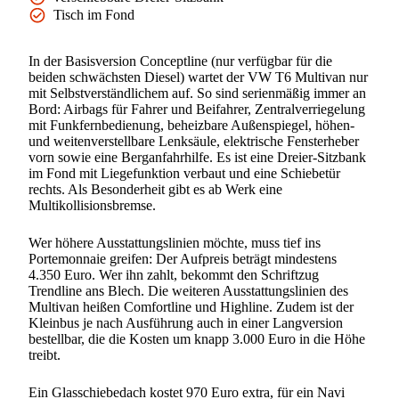
Tisch im Fond
In der Basisversion Conceptline (nur verfügbar für die
beiden schwächsten Diesel) wartet der VW T6 Multivan nur
mit Selbstverständlichem auf. So sind serienmäßig immer an
Bord: Airbags für Fahrer und Beifahrer, Zentralverriegelung
mit Funkfernbedienung, beheizbare Außenspiegel, höhen-
und weitenverstellbare Lenksäule, elektrische Fensterheber
vorn sowie eine Berganfahrhilfe. Es ist eine Dreier-Sitzbank
im Fond mit Liegefunktion verbaut und eine Schiebetür
rechts. Als Besonderheit gibt es ab Werk eine
Multikollisionsbremse.
Wer höhere Ausstattungslinien möchte, muss tief ins
Portemonnaie greifen: Der Aufpreis beträgt mindestens
4.350 Euro. Wer ihn zahlt, bekommt den Schriftzug
Trendline ans Blech. Die weiteren Ausstattungslinien des
Multivan heißen Comfortline und Highline. Zudem ist der
Kleinbus je nach Ausführung auch in einer Langversion
bestellbar, die die Kosten um knapp 3.000 Euro in die Höhe
treibt.
Ein Glasschiebedach kostet 970 Euro extra, für ein Navi