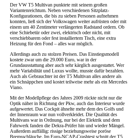
Der VW T5 Multivan punktete mit seinem großen
Variantenreichtum. Neben verschiedenen Sitzplatz-
Konfigurationen, die bis zu sieben Personen aufnehmen
konnten, ließ sich der Volkswagen weiter aufrüsten oder mit
einem um 40 Zentimeter verlängerten Radstand ordern. Ob
eine Schiebetür oder zwei, elektrisch oder nicht, mit
verschiebbarem oder fest installiertem Tisch, eine extra
Heizung für den Fond – alles war möglich.
Allerdings auch zu stolzen Preisen. Das Einstiegsmodell
kostete zwar um die 29.000 Euro, war in der
Grundausstattung aber auch sehr kärglich ausgestattet. Wer
mehr Variabilität und Luxus wollte, musste dafür bezahlen.
Auch als Gebrauchter ist der T5 Multivan alles andere als
ein Schnäppchen und kostet teilweise mehr als ein Mercedes
Viano.
Mit der Modellpflege des Jahres 2009 rückte nicht nur die
Optik näher in Richtung der Pkw, auch das Interieur wurde
aufgewertet. Das Cockpit ähnelte mehr dem des Golfs und
der Innenraum war nun vollverkleidet. Die Qualität des
Multivans war in Ordnung, nur bei der Elektrik und dem
Fahrwerk fanden die Dekra-Prüfer hin und wieder Mängel.
Außerdem auffällig: rissige beziehungsweise poröse
Bremsschläuche. Im Euro-NCAP-Crashtest schnitt der T5