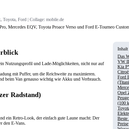
Toyota, Ford | Collage: mobile.de
ro, Mercedes EQV, Toyota Proace Verso und Ford E-Tourneo Custom – 
Inhalt
rblick
Das W
VW ID
ein Nutzungsprofil und Lade-Möglichkeiten, nicht nur auf
Kia P
Citro
adung mit Puffer, um die Reichweite zu maximieren.
Ford 
nd beim Van genauso wichtig wie Akku und Verbrauch.
(Titan
Merce
Opel Z
zer Radstand)
Peuge
(100 
Toyot
Elektr
nd ein Retro-Look, der einfach gute Laune macht: Der
Beste
er den E-Vans.
Preise
Worau