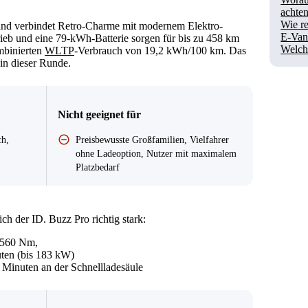
achte
Wie re
and verbindet Retro-Charme mit modernem Elektro-
E-Van
ieb und eine 79-kWh-Batterie sorgen für bis zu 458 km
Welche
mbinierten
WLTP
-Verbrauch von 19,2 kWh/100 km. Das
in dieser Runde.
Nicht geeignet für
ch,
Preisbewusste Großfamilien, Vielfahrer
ohne Ladeoption, Nutzer mit maximalem
Platzbedarf
h der ID. Buzz Pro richtig stark:
 560 Nm,
ten (bis 183 kW)
 Minuten an der Schnellladesäule