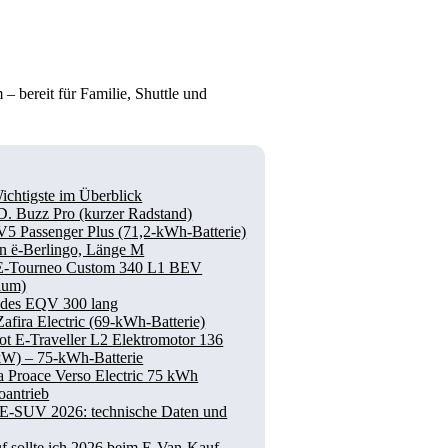
bereit für Familie, Shuttle und
ichtigste im Überblick
. Buzz Pro (kurzer Radstand)
V5 Passenger Plus (71,2-kWh-Batterie)
ën ë-Berlingo, Länge M
E‑Tourneo Custom 340 L1 BEV
ium)
des EQV 300 lang
afira Electric (69-kWh-Batterie)
ot E-Traveller L2 Elektromotor 136
kW) – 75-kWh-Batterie
a Proace Verso Electric 75 kWh
oantrieb
 E-SUV 2026: technische Daten und
f sollte ich 2026 beim E-Van-Kauf