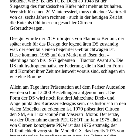
Modelle, wie z. B. des TUB. Doch ab 1948 ist der
Siegeszug des französischen Käfer nicht mehr aufzuhalten.
Wer sich für einen 2CV interessiert, muss mit einer Wartezeit
von ca. sechs Jahren rechnen - auch in der heutigen Zeit ist
die Ente als Oldtimer ein gesuchter Citroen
Gebrauchtwagen.
Designt wurde der 2CV übrigens von Flaminio Bertoni, der
später auch für das Design der legend ären DS zuständig
war, der ebenfalls einen begehrter Gebrauchtwagen ist.
Diese kommen 1955 auf den Markt und lösen den –
allerdings noch bis 1957 gebauten – Traction Avant ab. Die
DS mit hydropneumatischer Federung, die in Sachen Form
und Komfort ihrer Zeit meilenweit voraus sind, schlagen ein
wie eine Bombe.
Allein am Tage ihrer Präsentation auf dem Pariser Autosalon
werden schon 12.000 Bestellungen aufgenommen. Die
Form der DS wird noch fast drei Jahrzehnte Dreh- und
Angelpunkt des Karosseriedesigns sein, das historisch in den
vielen Modellen zu erkennen ist. 1970 präsentiert Citroen
den SM, ein Luxuscoupé mit Maserati -Motor. Der letzte,
vor der Übernahme durch PEUGEOT im Jahr 1975 allein
von Citroen konzipierte PKW ist das 1976 erstmalig der
Öffentlichkeit vorgestellte Modell CX, das bereits 1975 von