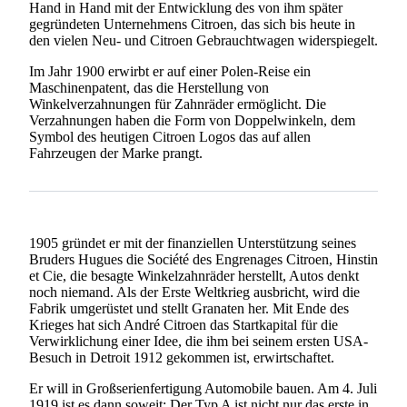
Hand in Hand mit der Entwicklung des von ihm später
gegründeten Unternehmens Citroen, das sich bis heute in
den vielen Neu- und Citroen Gebrauchtwagen widerspiegelt.
Im Jahr 1900 erwirbt er auf einer Polen-Reise ein
Maschinenpatent, das die Herstellung von
Winkelverzahnungen für Zahnräder ermöglicht. Die
Verzahnungen haben die Form von Doppelwinkeln, dem
Symbol des heutigen Citroen Logos das auf allen
Fahrzeugen der Marke prangt.
1905 gründet er mit der finanziellen Unterstützung seines
Bruders Hugues die Société des Engrenages Citroen, Hinstin
et Cie, die besagte Winkelzahnräder herstellt, Autos denkt
noch niemand. Als der Erste Weltkrieg ausbricht, wird die
Fabrik umgerüstet und stellt Granaten her. Mit Ende des
Krieges hat sich André Citroen das Startkapital für die
Verwirklichung einer Idee, die ihm bei seinem ersten USA-
Besuch in Detroit 1912 gekommen ist, erwirtschaftet.
Er will in Großserienfertigung Automobile bauen. Am 4. Juli
1919 ist es dann soweit: Der Typ A ist nicht nur das erste in