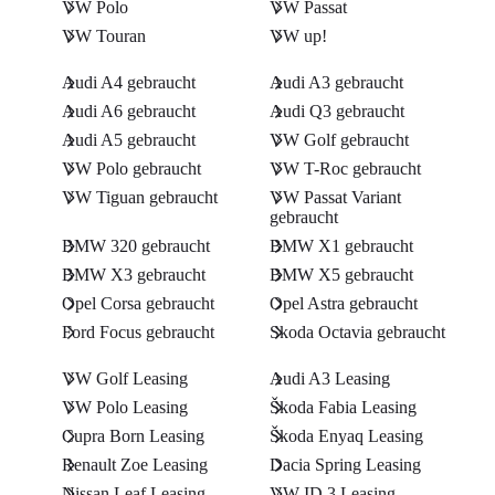
VW Polo
VW Passat
VW Touran
VW up!
Audi A4 gebraucht
Audi A3 gebraucht
Audi A6 gebraucht
Audi Q3 gebraucht
Audi A5 gebraucht
VW Golf gebraucht
VW Polo gebraucht
VW T-Roc gebraucht
VW Tiguan gebraucht
VW Passat Variant
gebraucht
BMW 320 gebraucht
BMW X1 gebraucht
BMW X3 gebraucht
BMW X5 gebraucht
Opel Corsa gebraucht
Opel Astra gebraucht
Ford Focus gebraucht
Skoda Octavia gebraucht
VW Golf Leasing
Audi A3 Leasing
VW Polo Leasing
Škoda Fabia Leasing
Cupra Born Leasing
Škoda Enyaq Leasing
Renault Zoe Leasing
Dacia Spring Leasing
Nissan Leaf Leasing
VW ID.3 Leasing