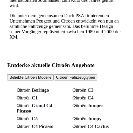
internationalen Journalisten zum Auto des Jahres gekürt
wird.
Die unter dem gemeinsamen Dach PSA firmierenden
Unternehmen Peugeot und Citroen entwickeln von nun an
sämtliche Fahrzeuge gemeinsam. Das berühmte Design
seiner Vorgänger repräsentiert zwischen 1989 und 2000 der
XM.
Entdecke aktuelle Citroën Angebote
Beliebte Citroën Modelle
Citroën Fahrzeugtypen
Citroën
Berlingo
Citroën
C3
Citroën
C1
Citroën
C4
Citroën
Grand C4
Citroën
Jumper
Picasso
Citroën
C5
Citroën
Jumpy
Citroën
C4 Picasso
Citroën
C4 Cactus