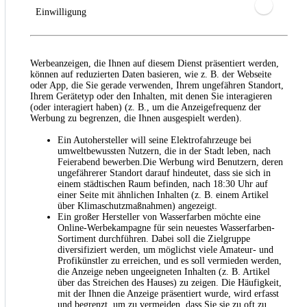
Einwilligung
Werbeanzeigen, die Ihnen auf diesem Dienst präsentiert werden,
können auf reduzierten Daten basieren, wie z. B. der Webseite
oder App, die Sie gerade verwenden, Ihrem ungefähren Standort,
Ihrem Gerätetyp oder den Inhalten, mit denen Sie interagieren
(oder interagiert haben) (z. B., um die Anzeigefrequenz der
Werbung zu begrenzen, die Ihnen ausgespielt werden).
Ein Autohersteller will seine Elektrofahrzeuge bei
umweltbewussten Nutzern, die in der Stadt leben, nach
Feierabend bewerben.Die Werbung wird Benutzern, deren
ungefährerer Standort darauf hindeutet, dass sie sich in
einem städtischen Raum befinden, nach 18:30 Uhr auf
einer Seite mit ähnlichen Inhalten (z. B. einem Artikel
über Klimaschutzmaßnahmen) angezeigt.
Ein großer Hersteller von Wasserfarben möchte eine
Online-Werbekampagne für sein neuestes Wasserfarben-
Sortiment durchführen. Dabei soll die Zielgruppe
diversifiziert werden, um möglichst viele Amateur- und
Profikünstler zu erreichen, und es soll vermieden werden,
die Anzeige neben ungeeigneten Inhalten (z. B. Artikel
über das Streichen des Hauses) zu zeigen. Die Häufigkeit,
mit der Ihnen die Anzeige präsentiert wurde, wird erfasst
und begrenzt, um zu vermeiden, dass Sie sie zu oft zu