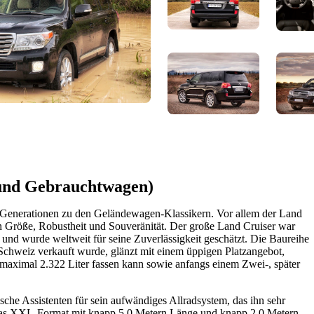
 und Gebrauchtwagen)
t Generationen zu den Geländewagen-Klassikern. Vor allem der Land
n Größe, Robustheit und Souveränität. Der große Land Cruiser war
nd wurde weltweit für seine Zuverlässigkeit geschätzt. Die Baureihe
 Schweiz verkauft wurde, glänzt mit einem üppigen Platzangebot,
 maximal 2.322 Liter fassen kann sowie anfangs einem Zwei-, später
ische Assistenten für sein aufwändiges Allradsystem, das ihn sehr
as XXL-Format mit knapp 5,0 Metern Länge und knapp 2,0 Metern