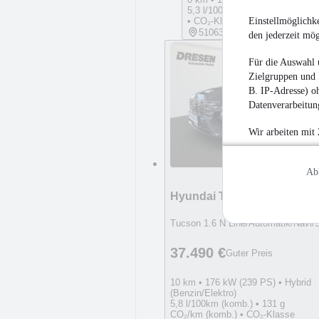
5,3 l/100km (komb.) • 138 g CO
Einstellmöglichke
• CO₂-Klasse E (komb.)
51063 Köln
den jederzeit mö
Für die Auswahl 
Zielgruppen und 
B. IP-Adresse) oh
Datenverarbeitung
Wir arbeiten mit
Ab
Hyundai TUCSON
Tucson 1.6 N Line/Automatik/Navi/
37.490 €
Guter Preis
10 km • 176 kW (239 PS) • Hybrid
(Benzin/Elektro)
5,8 l/100km (komb.) • 131 g
CO₂/km (komb.) • CO₂-Klasse