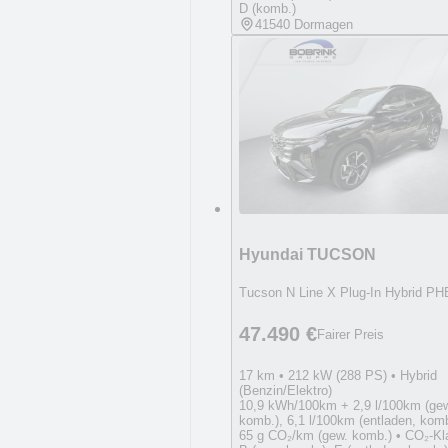
D (komb.)
41540 Dormagen
Hyundai TUCSON
Tucson N Line X Plug-In Hybrid PH
47.490 €
Fairer Preis
17 km • 212 kW (288 PS) • Hybrid
(Benzin/Elektro)
10,9 kWh/100km + 2,9 l/100km (ge
komb.), 6,1 l/100km (entladen, komb
65 g CO₂/km (gew. komb.) • CO₂-Kl