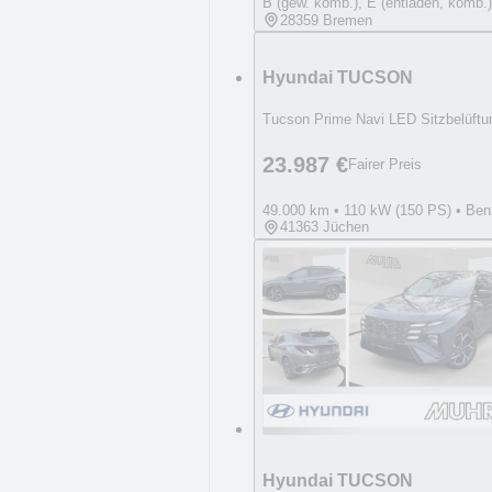
B (gew. komb.), E (entladen, komb.)
28359 Bremen
Hyundai TUCSON
Tucson Prime Navi LED Sitzbelüft
23.987 €
Fairer Preis
49.000 km • 110 kW (150 PS) • Ben
41363 Jüchen
Hyundai TUCSON