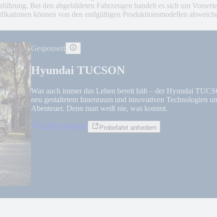
inführung. Bei den abgebildeten Fahrzeugen handelt es sich um Vorser
zifikationen können von den endgültigen Produktionsmodellen abweich
Gesponsert
Hyundai TUCSON
Was auch immer das Leben bereit hält – der Hyundai TUC
neu gestaltetem Innenraum und innovativen Technologien und 
Abenteuer. Denn man weiß nie, was kommt.
3.180 Angebote
Probefahrt anfordern