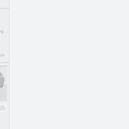
ung 360°Kamera u
zin