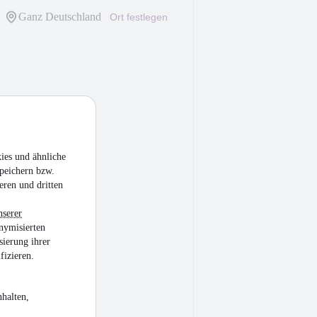
Ganz Deutschland
Ort festlegen
ies und ähnliche
peichern bzw.
eren und dritten
nserer
nymisierten
sierung ihrer
fizieren.
halten,