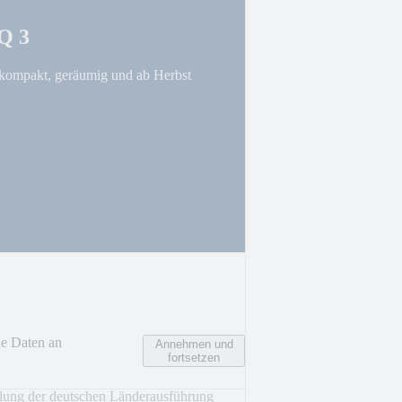
Q 3
 kompakt, geräumig und ab Herbst
ne Daten an
Annehmen und
fortsetzen
 für ein Fahrerlebnis, das begeistert
tlung der deutschen Länderausführung