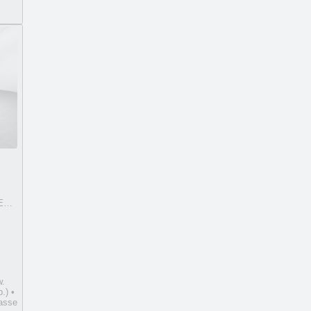
EV 1.6 T-GDi 28
w.
.) •
asse