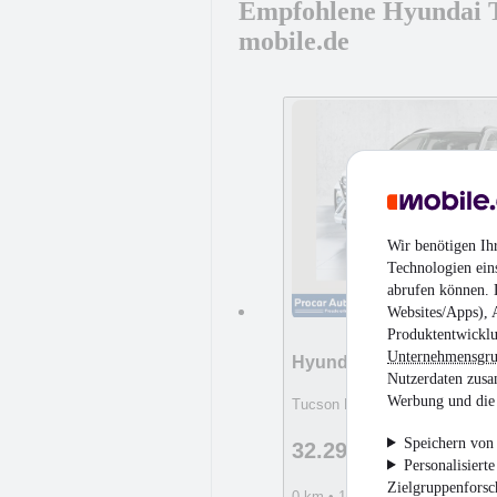
Empfohlene Hyundai T
mobile.de
Wir benötigen Ih
Technologien ein
abrufen können. D
Websites/Apps), 
Produktentwicklu
Unternehmensgr
Hyundai TUCSON
Nutzerdaten zusa
Werbung und die 
Tucson DIESEL, 136PS, 7-DC
Speichern von 
32.290 €
Guter Preis
Personalisiert
Zielgruppenfors
0 km • 100 kW (136 PS) • Diese