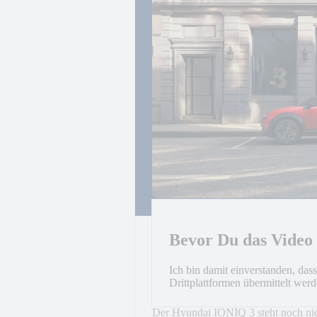
Bevor Du das Video
Mehr als ein Gefühl vo
Ich bin damit einverstanden, da
Drittplattformen übermittelt wer
Der IONIQ 3 vereint ausdrucksstarke
und alles andere als alltäglich ist.
Der Hyundai IONIQ 3 steht noch nic