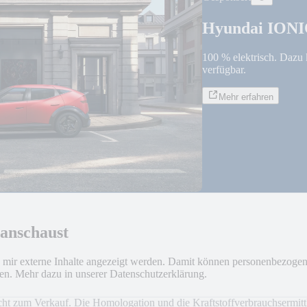
Hyundai IONI
100 % elektrisch. Dazu
verfügbar.
Mehr erfahren
 anschaust
n Freiheit
ss mir externe Inhalte angezeigt werden. Damit können personenbezoge
den. Mehr dazu in unserer Datenschutzerklärung.
s Design mit einem komfortablen Innenraum und intuitiver Technologie –
ht zum Verkauf. Die Homologation und die Kraftstoffverbrauchsermit