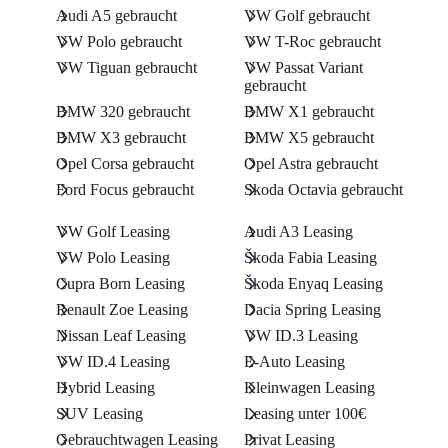
Audi A5 gebraucht
VW Golf gebraucht
VW Polo gebraucht
VW T-Roc gebraucht
VW Tiguan gebraucht
VW Passat Variant
gebraucht
BMW 320 gebraucht
BMW X1 gebraucht
BMW X3 gebraucht
BMW X5 gebraucht
Opel Corsa gebraucht
Opel Astra gebraucht
Ford Focus gebraucht
Skoda Octavia gebraucht
VW Golf Leasing
Audi A3 Leasing
VW Polo Leasing
Škoda Fabia Leasing
Cupra Born Leasing
Škoda Enyaq Leasing
Renault Zoe Leasing
Dacia Spring Leasing
Nissan Leaf Leasing
VW ID.3 Leasing
VW ID.4 Leasing
E-Auto Leasing
Hybrid Leasing
Kleinwagen Leasing
SUV Leasing
Leasing unter 100€
Gebrauchtwagen Leasing
Privat Leasing