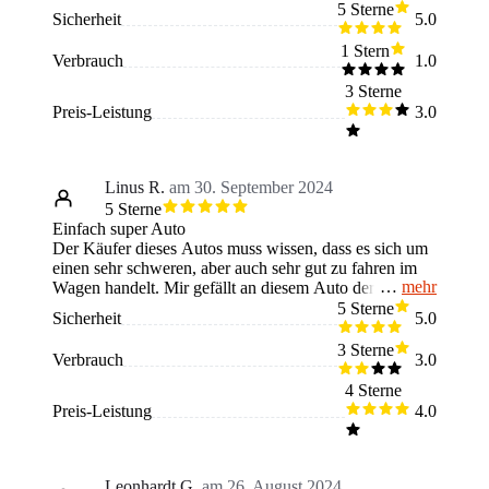
bewerten sind der hohe Verbrauch, eingeschränkter
5 Sterne
Sicherheit
5.0
Komfort im Innenraum, die Größe für den
Stadtverkehr, teure Optionen und ein starres Fahrwerk
1 Stern
Verbrauch
1.0
bei Leergewicht. Es fehlen komfortorientierte Features,
wie sie bei SUVs üblich sind. Käufer sollten wissen,
3 Sterne
dass der Ranger eher ein Arbeitsfahrzeug als ein
Preis-Leistung
3.0
Familienauto ist und sich besonders für Landwirte oder
Outdoor-Enthusiasten eignet, weniger jedoch für den
Alltag in der Stadt.
Linus R.
am 30. September 2024
5 Sterne
Einfach super Auto
Der Käufer dieses Autos muss wissen, dass es sich um
einen sehr schweren, aber auch sehr gut zu fahren im
mehr
Wagen handelt. Mir gefällt an diesem Auto der
Stauraum, weil dort vieles hereinpasst. Dieses Auto ist
5 Sterne
Sicherheit
5.0
in der Lage, sehr große und schwere Anhänger zu
ziehen.
3 Sterne
Verbrauch
3.0
4 Sterne
Preis-Leistung
4.0
Leonhardt G.
am 26. August 2024