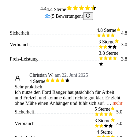
4.4
4.4 Sterne
(
5
Bewertungen
)
4.8 Sterne
Sicherheit
4.8
3 Sterne
Verbrauch
3.0
3.8 Sterne
Preis-Leistung
3.8
Christian W.
am 22. Juni 2025
4 Sterne
Sehr praktisch
Ich nutze den Ford Ranger hauptsächlich für Arbeit
und Freizeit und komme damit richtig gut klar. Er zieht
mehr
ohne Mühe einen Anhänger und fühlt sich auf
schlechten Wegen genauso sicher an wie auf der
5 Sterne
Sicherheit
5.0
Autobahn. Die Sitzposition ist angenehm hoch und
man hat einen guten Überblick. Innen ist alles
3 Sterne
Verbrauch
3.0
funktional und stabil, aber eben nicht besonders edel.
Ein Stern Abzug, weil das Fahrwerk leer etwas hart
4 Sterne
wirkt und man kleine Unebenheiten deutlich spürt.