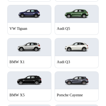
einfacher machen. Zu den Sicherheitsmerkmalen
gehören Notbremsassistent, Spurhalteassistent und
adaptive Geschwindigkeitsregelung. Mit einer hohen
Nutzlast und einem geräumigen Ladebett ist der Ranger
ideal für Arbeitseinsätze und Freizeitaktivitäten. Die
verschiedenen Konfigurationen bieten Flexibilität für
unterschiedliche Bedürfnisse, sei es für den Transport
VW Tiguan
Audi Q5
von Werkzeugen oder Outdoor-Ausrüstung.
BMW X1
Audi Q3
BMW X5
Porsche Cayenne