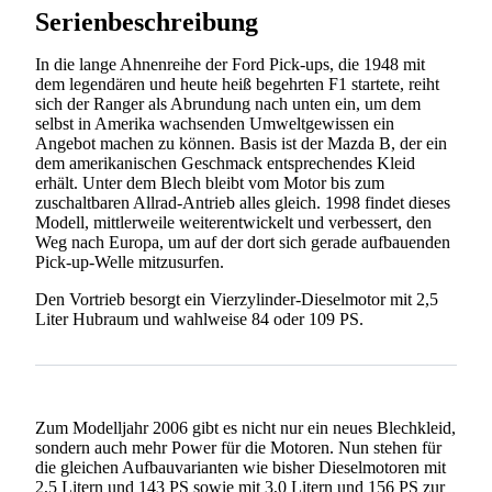
Serienbeschreibung
In die lange Ahnenreihe der Ford Pick-ups, die 1948 mit
dem legendären und heute heiß begehrten F1 startete, reiht
sich der Ranger als Abrundung nach unten ein, um dem
selbst in Amerika wachsenden Umweltgewissen ein
Angebot machen zu können. Basis ist der Mazda B, der ein
dem amerikanischen Geschmack entsprechendes Kleid
erhält. Unter dem Blech bleibt vom Motor bis zum
zuschaltbaren Allrad-Antrieb alles gleich. 1998 findet dieses
Modell, mittlerweile weiterentwickelt und verbessert, den
Weg nach Europa, um auf der dort sich gerade aufbauenden
Pick-up-Welle mitzusurfen.
Den Vortrieb besorgt ein Vierzylinder-Dieselmotor mit 2,5
Liter Hubraum und wahlweise 84 oder 109 PS.
Zum Modelljahr 2006 gibt es nicht nur ein neues Blechkleid,
sondern auch mehr Power für die Motoren. Nun stehen für
die gleichen Aufbauvarianten wie bisher Dieselmotoren mit
2,5 Litern und 143 PS sowie mit 3,0 Litern und 156 PS zur