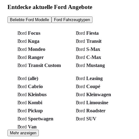
Entdecke aktuelle Ford Angebote
Beliebte Ford Modelle
Ford Fahrzeugtypen
Ford
Focus
Ford
Fiesta
Ford
Kuga
Ford
Transit
Ford
Mondeo
Ford
S-Max
Ford
Ranger
Ford
C-Max
Ford
Transit Custom
Ford
Mustang
Ford
(alle)
Ford
Leasing
Ford
Cabrio
Ford
Coupé
Ford
Kleinbus
Ford
Kleinwagen
Ford
Kombi
Ford
Limousine
Ford
Pickup
Ford
Roadster
Ford
Sportwagen
Ford
SUV
Ford
Van
Mehr anzeigen