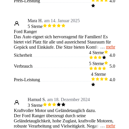
Preis-Leistung
4.0
Insgesamt aber ein starker und zuverlässiger Wagen.
Mara H.
am 14. Januar 2025
5 Sterne
Ford Ranger
Das Auto eignet sich hervorragend für Familien! Es
bietet viel Platz für alle und ausreichend Stauraum für
mehr
Gepäck und Einkäufe. Die Sitze bieten Komfort,
wodurch auch längere Fahrten angenehm sind. Die
4 Sterne
Sicherheit
4.0
zahlreichen Ablagefächer und die unkomplizierte
Handhabung sind besonders praktisch. Es fährt ruhig
5 Sterne
Verbrauch
5.0
und sicher, wobei die Motorisierung relativ hoch ist. Ich
kann den Wagen auch für Anfänger empfehlen.
4 Sterne
Preis-Leistung
4.0
Hamud S.
am 18. Dezember 2024
3 Sterne
Kraftvoller Motor und Geländetauglich dazu.
Der Ford Ranger überzeugt durch seine
Geländetauglichkeit, hohe Zuglast, kraftvolle Motoren,
mehr
robuste Verarbeitung und Vielseitigkeit. Negativ zu