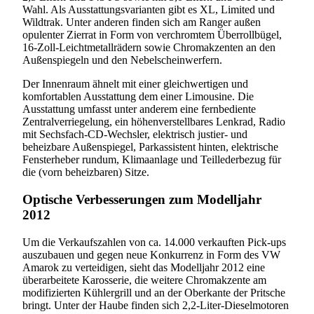
Wahl. Als Ausstattungsvarianten gibt es XL, Limited und
Wildtrak. Unter anderen finden sich am Ranger außen
opulenter Zierrat in Form von verchromtem Überrollbügel,
16-Zoll-Leichtmetallrädern sowie Chromakzenten an den
Außenspiegeln und den Nebelscheinwerfern.
Der Innenraum ähnelt mit einer gleichwertigen und
komfortablen Ausstattung dem einer Limousine. Die
Ausstattung umfasst unter anderem eine fernbediente
Zentralverriegelung, ein höhenverstellbares Lenkrad, Radio
mit Sechsfach-CD-Wechsler, elektrisch justier- und
beheizbare Außenspiegel, Parkassistent hinten, elektrische
Fensterheber rundum, Klimaanlage und Teillederbezug für
die (vorn beheizbaren) Sitze.
Optische Verbesserungen zum Modelljahr
2012
Um die Verkaufszahlen von ca. 14.000 verkauften Pick-ups
auszubauen und gegen neue Konkurrenz in Form des VW
Amarok zu verteidigen, sieht das Modelljahr 2012 eine
überarbeitete Karosserie, die weitere Chromakzente am
modifizierten Kühlergrill und an der Oberkante der Pritsche
bringt. Unter der Haube finden sich 2,2-Liter-Dieselmotoren