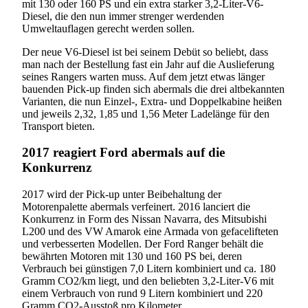
mit 130 oder 160 PS und ein extra starker 3,2-Liter-V6-
Diesel, die den nun immer strenger werdenden
Umweltauflagen gerecht werden sollen.
Der neue V6-Diesel ist bei seinem Debüt so beliebt, dass
man nach der Bestellung fast ein Jahr auf die Auslieferung
seines Rangers warten muss. Auf dem jetzt etwas länger
bauenden Pick-up finden sich abermals die drei altbekannten
Varianten, die nun Einzel-, Extra- und Doppelkabine heißen
und jeweils 2,32, 1,85 und 1,56 Meter Ladelänge für den
Transport bieten.
2017 reagiert Ford abermals auf die
Konkurrenz
2017 wird der Pick-up unter Beibehaltung der
Motorenpalette abermals verfeinert. 2016 lanciert die
Konkurrenz in Form des Nissan Navarra, des Mitsubishi
L200 und des VW Amarok eine Armada von gefacelifteten
und verbesserten Modellen. Der Ford Ranger behält die
bewährten Motoren mit 130 und 160 PS bei, deren
Verbrauch bei günstigen 7,0 Litern kombiniert und ca. 180
Gramm CO2/km liegt, und den beliebten 3,2-Liter-V6 mit
einem Verbrauch von rund 9 Litern kombiniert und 220
Gramm CO2-Ausstoß pro Kilometer.