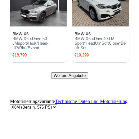
BMW X6
BMW X6
BMW X6 xDrive 50
BMW X6 xDrive40d M
i/Msport/H&K/Head-
Sport*HeadUp*SoftClose*Bel
UP/Rkü/Export
üft.Stz
€18,790
€19,299
Weitere Angebote
Motorisierungsvariante
Technische Daten und Motorisierung