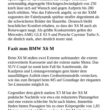
serienmäßig abgeregelte Höchstgeschwindigkeit von 250
km/h lässt sich auf Wunsch und gegen Aufpreis bis 280
km/h erhöhen. Was das Fahrwerk angeht, so ist der X6M
zugunsten der Fahrdynamik spürbar straffer abgestimmt als
die schwächeren Brüder der Baureihe. Dennoch bleibt
beachtlicher Komfort erhalten, so dass der X6 M auch als
Reisewagen taugt. Als größte Konkurrenten gelten der
Mercedes-AMG GLE 63 S und Porsche Cayenne Turbo S,
die ähnlich stark, aber deutlich teurer sind.
Fazit zum BMW X6 M
Beim X6 M stoßen zwei Extreme aufeinander: die extrem
extrovertierte Karosserie und der extrem starke Motor. Das
SUV-Coupé ist somit kein Fall für Autofreunde, die
Kaufpreis und Leistungsvermögen gern hinter dem
unauffälligen Auftritt eines Großserienmodells verstecken,
wie das zum Beispiel beim M5 auf Grundlage der eleganten
5er-Limousine möglich ist.
Gegenüber dem gleich starken X5 M hat der X6 M
praktische Nachteile wie etwa ein reduziertes Platzangebot
und eine extrem schlechte Sicht nach hinten. Immerhin
finden hinten Passagiere bis zu einer Körpergröße von 1,85