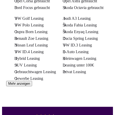
Opel Corsa gebraucht
Opel Astra gebraucht
Ford Focus gebraucht
Skoda Octavia gebraucht
VW Golf Leasing
Audi A3 Leasing
VW Polo Leasing
Škoda Fabia Leasing
Cupra Born Leasing
Škoda Enyaq Leasing
Renault Zoe Leasing
Dacia Spring Leasing
Nissan Leaf Leasing
VW ID.3 Leasing
VW ID.4 Leasing
E-Auto Leasing
Hybrid Leasing
Kleinwagen Leasing
SUV Leasing
Leasing unter 100€
Gebrauchtwagen Leasing
Privat Leasing
Gewerbe Leasing
Mehr anzeigen