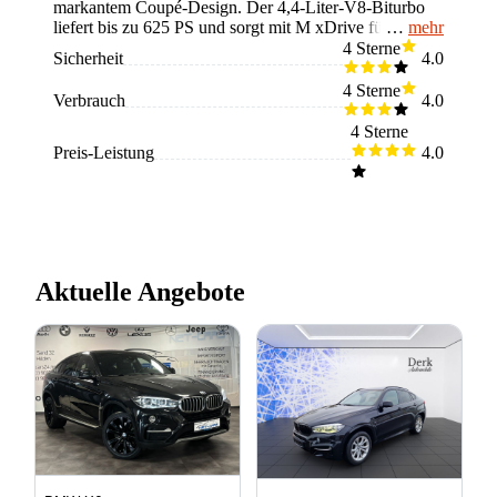
markantem Coupé-Design. Der 4,4-Liter-V8-Biturbo
mehr
liefert bis zu 625 PS und sorgt mit M xDrive für
extreme Fahrdynamik. Der Innenraum bietet Luxus und
4 Sterne
Sicherheit
4.0
neueste Technik. Nachteile sind das straffe Fahrwerk,
hoher Verbrauch und eingeschränkte Kopffreiheit im
4 Sterne
Verbrauch
4.0
Fond. Perfekt für Fahrer, die Power und Exklusivität
schätzen.
4 Sterne
Preis-Leistung
4.0
Aktuelle Angebote