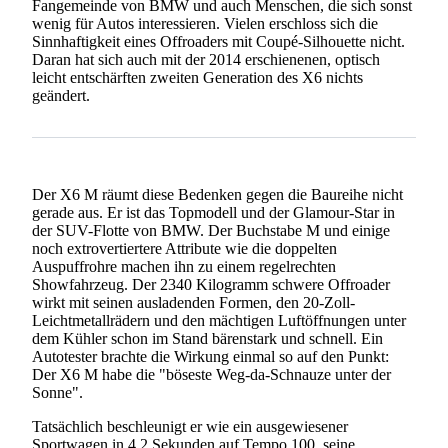
Fangemeinde von BMW und auch Menschen, die sich sonst
wenig für Autos interessieren. Vielen erschloss sich die
Sinnhaftigkeit eines Offroaders mit Coupé-Silhouette nicht.
Daran hat sich auch mit der 2014 erschienenen, optisch
leicht entschärften zweiten Generation des X6 nichts
geändert.
Der X6 M räumt diese Bedenken gegen die Baureihe nicht
gerade aus. Er ist das Topmodell und der Glamour-Star in
der SUV-Flotte von BMW. Der Buchstabe M und einige
noch extrovertiertere Attribute wie die doppelten
Auspuffrohre machen ihn zu einem regelrechten
Showfahrzeug. Der 2340 Kilogramm schwere Offroader
wirkt mit seinen ausladenden Formen, den 20-Zoll-
Leichtmetallrädern und den mächtigen Luftöffnungen unter
dem Kühler schon im Stand bärenstark und schnell. Ein
Autotester brachte die Wirkung einmal so auf den Punkt:
Der X6 M habe die "böseste Weg-da-Schnauze unter der
Sonne".
Tatsächlich beschleunigt er wie ein ausgewiesener
Sportwagen in 4,2 Sekunden auf Tempo 100, seine