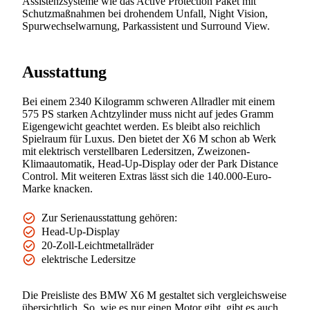
Assistenzsysteme wie das Active Protection Paket mit
Schutzmaßnahmen bei drohendem Unfall, Night Vision,
Spurwechselwarnung, Parkassistent und Surround View.
Ausstattung
Bei einem 2340 Kilogramm schweren Allradler mit einem
575 PS starken Achtzylinder muss nicht auf jedes Gramm
Eigengewicht geachtet werden. Es bleibt also reichlich
Spielraum für Luxus. Den bietet der X6 M schon ab Werk
mit elektrisch verstellbaren Ledersitzen, Zweizonen-
Klimaautomatik, Head-Up-Display oder der Park Distance
Control. Mit weiteren Extras lässt sich die 140.000-Euro-
Marke knacken.
Zur Serienausstattung gehören:
Head-Up-Display
20-Zoll-Leichtmetallräder
elektrische Ledersitze
Die Preisliste des BMW X6 M gestaltet sich vergleichsweise
übersichtlich. So, wie es nur einen Motor gibt, gibt es auch