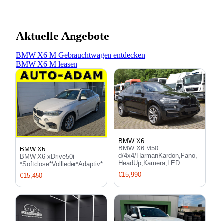
Aktuelle Angebote
BMW X6 M Gebrauchtwagen entdecken
BMW X6 M leasen
BMW X6
BMW X6 M50
BMW X6
d/4x4/HarmanKardon,Pano,
BMW X6 xDrive50i
HeadUp,Kamera,LED
*Softclose*Vollleder*Adaptiv*
€15,990
€15,450