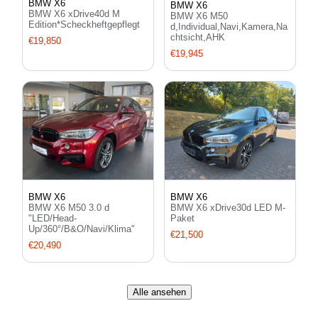
BMW X6
BMW X6
BMW X6 xDrive40d M
BMW X6 M50
Edition*Scheckheftgepflegt
d,Individual,Navi,Kamera,Na
chtsicht,AHK
€19,850
€19,945
BMW X6
BMW X6
BMW X6 M50 3.0 d
BMW X6 xDrive30d LED M-
"LED/Head-
Paket
Up/360°/B&O/Navi/Klima"
€21,500
€20,490
Alle ansehen