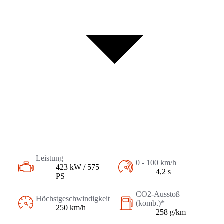
Leistung
0 - 100 km/h
423 kW / 575
4,2 s
PS
CO2-Ausstoß
Höchstgeschwindigkeit
(komb.)*
250 km/h
258 g/km