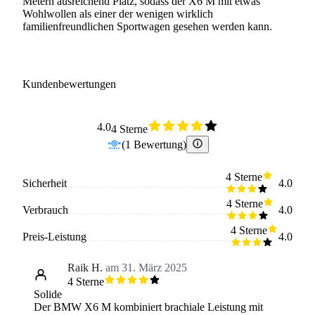
Metern ausreichend Platz, sodass der X6 M mit etwas
Wohlwollen als einer der wenigen wirklich
familienfreundlichen Sportwagen gesehen werden kann.
Kundenbewertungen
4.0
4 Sterne
(
1
Bewertung
)
4 Sterne
Sicherheit
4.0
4 Sterne
Verbrauch
4.0
4 Sterne
Preis-Leistung
4.0
Raik H.
am 31. März 2025
4 Sterne
Solide
Der BMW X6 M kombiniert brachiale Leistung mit