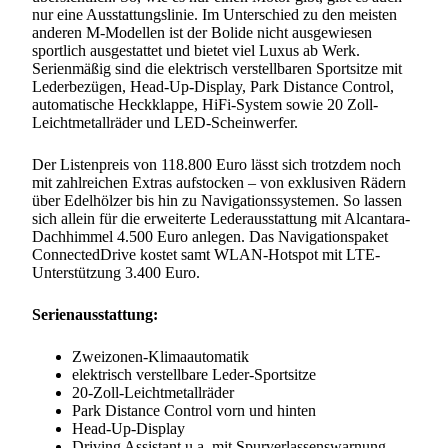
nur eine Ausstattungslinie. Im Unterschied zu den meisten
anderen M-Modellen ist der Bolide nicht ausgewiesen
sportlich ausgestattet und bietet viel Luxus ab Werk.
Serienmäßig sind die elektrisch verstellbaren Sportsitze mit
Lederbezügen, Head-Up-Display, Park Distance Control,
automatische Heckklappe, HiFi-System sowie 20 Zoll-
Leichtmetallräder und LED-Scheinwerfer.
Der Listenpreis von 118.800 Euro lässt sich trotzdem noch
mit zahlreichen Extras aufstocken – von exklusiven Rädern
über Edelhölzer bis hin zu Navigationssystemen. So lassen
sich allein für die erweiterte Lederausstattung mit Alcantara-
Dachhimmel 4.500 Euro anlegen. Das Navigationspaket
ConnectedDrive kostet samt WLAN-Hotspot mit LTE-
Unterstützung 3.400 Euro.
Serienausstattung:
Zweizonen-Klimaautomatik
elektrisch verstellbare Leder-Sportsitze
20-Zoll-Leichtmetallräder
Park Distance Control vorn und hinten
Head-Up-Display
Driving Assistant u.a. mit Spurverlassenswarnung