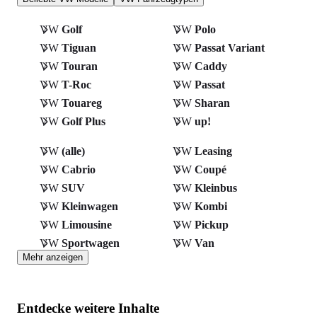
VW
Golf
VW
Polo
VW
Tiguan
VW
Passat Variant
VW
Touran
VW
Caddy
VW
T-Roc
VW
Passat
VW
Touareg
VW
Sharan
VW
Golf Plus
VW
up!
VW
(alle)
VW
Leasing
VW
Cabrio
VW
Coupé
VW
SUV
VW
Kleinbus
VW
Kleinwagen
VW
Kombi
VW
Limousine
VW
Pickup
VW
Sportwagen
VW
Van
Mehr anzeigen
Entdecke weitere Inhalte