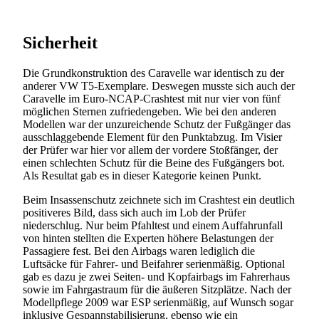
Sicherheit
Die Grundkonstruktion des Caravelle war identisch zu der
anderer VW T5-Exemplare. Deswegen musste sich auch der
Caravelle im Euro-NCAP-Crashtest mit nur vier von fünf
möglichen Sternen zufriedengeben. Wie bei den anderen
Modellen war der unzureichende Schutz der Fußgänger das
ausschlaggebende Element für den Punktabzug. Im Visier
der Prüfer war hier vor allem der vordere Stoßfänger, der
einen schlechten Schutz für die Beine des Fußgängers bot.
Als Resultat gab es in dieser Kategorie keinen Punkt.
Beim Insassenschutz zeichnete sich im Crashtest ein deutlich
positiveres Bild, dass sich auch im Lob der Prüfer
niederschlug. Nur beim Pfahltest und einem Auffahrunfall
von hinten stellten die Experten höhere Belastungen der
Passagiere fest. Bei den Airbags waren lediglich die
Luftsäcke für Fahrer- und Beifahrer serienmäßig. Optional
gab es dazu je zwei Seiten- und Kopfairbags im Fahrerhaus
sowie im Fahrgastraum für die äußeren Sitzplätze. Nach der
Modellpflege 2009 war ESP serienmäßig, auf Wunsch sogar
inklusive Gespannstabilisierung, ebenso wie ein