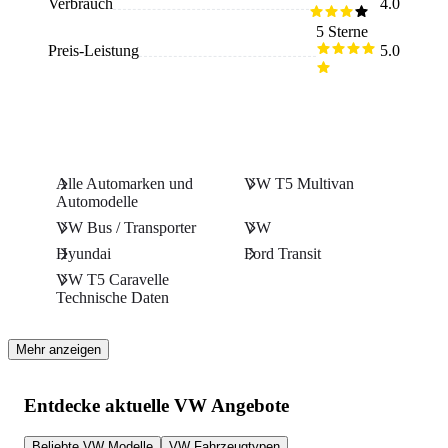
Verbrauch
4.0
viel Sprit und ist daher das perfekte Familienauto.
5 Sterne
Preis-Leistung
5.0
Alle Automarken und
VW T5 Multivan
Automodelle
VW Bus / Transporter
VW
Hyundai
Ford Transit
VW T5 Caravelle
Technische Daten
Mehr anzeigen
Entdecke aktuelle VW Angebote
Beliebte VW Modelle
VW Fahrzeugtypen