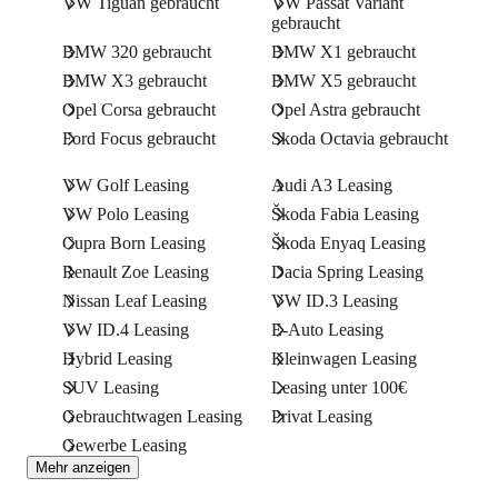
VW Tiguan gebraucht
VW Passat Variant
gebraucht
BMW 320 gebraucht
BMW X1 gebraucht
BMW X3 gebraucht
BMW X5 gebraucht
Opel Corsa gebraucht
Opel Astra gebraucht
Ford Focus gebraucht
Skoda Octavia gebraucht
VW Golf Leasing
Audi A3 Leasing
VW Polo Leasing
Škoda Fabia Leasing
Cupra Born Leasing
Škoda Enyaq Leasing
Renault Zoe Leasing
Dacia Spring Leasing
Nissan Leaf Leasing
VW ID.3 Leasing
VW ID.4 Leasing
E-Auto Leasing
Hybrid Leasing
Kleinwagen Leasing
SUV Leasing
Leasing unter 100€
Gebrauchtwagen Leasing
Privat Leasing
Gewerbe Leasing
Mehr anzeigen