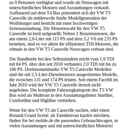
zu 9 Personen verfügbar und wurde als Neuwagen mit
unterschiedlichen Motoren und Ausstattungen verkauft.
Aufbauend auf dem T4 Bus präsentiert sich der VW T5
Caravelle als mittlerweile fünfte Modellgeneration der
Wolfsburger und besticht mit einer hochwertigen
Serienausstattung. Die Motorenwahl für den VW T5
Caravelle ist breit aufgestellt: Neben 2 Benzinmotoren, die
aus einem 2,0-Liter mit 115 PS und dem 3.2 V6 mit 235 PS
bestehen, sind es vor allem die effizienten TDI-Motoren, die
oftmals in den VW T5 Caravelle Neuwagen verbaut sind.
Die Bandbreite bei den Selbstzündern reicht vom 1.9 TDI
mit 84 PS, über den seit 2010 verbauten 2.0 TDI mit bis zu
180 PS. Drehmomentstarke VW T5 Caravelle Modellen
sind die mit 2,5-Liter-Dieselmotoren ausgerüsteten Modelle,
die zwischen 131 und 174 PS leisten. Seit einem Facelift im
Jahr 2010 wird der VW T5 Caravelle derzeit nicht
angeboten. Die komplette Fahrzeugkategorie des T5 VW
Bus wird als Multivan in den Ausstattungslinien Startline,
Comfortline und Highline vertrieben.
Wenn Sie den VW T5 als Caravelle suchen, oder einen
Renault Grand Scenic als Familienvan kaufen möchten,
finden Sie bei mobile.de die passenden Gebrauchtwagen, in
vielen Ausstattungen und mit unterschiedlichen Motoren!