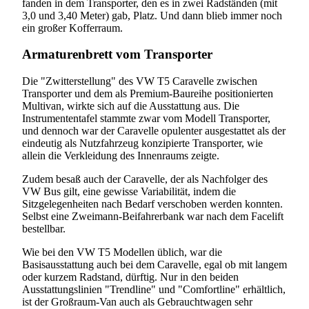
fanden in dem Transporter, den es in zwei Radständen (mit
3,0 und 3,40 Meter) gab, Platz. Und dann blieb immer noch
ein großer Kofferraum.
Armaturenbrett vom Transporter
Die "Zwitterstellung" des VW T5 Caravelle zwischen
Transporter und dem als Premium-Baureihe positionierten
Multivan, wirkte sich auf die Ausstattung aus. Die
Instrumententafel stammte zwar vom Modell Transporter,
und dennoch war der Caravelle opulenter ausgestattet als der
eindeutig als Nutzfahrzeug konzipierte Transporter, wie
allein die Verkleidung des Innenraums zeigte.
Zudem besaß auch der Caravelle, der als Nachfolger des
VW Bus gilt, eine gewisse Variabilität, indem die
Sitzgelegenheiten nach Bedarf verschoben werden konnten.
Selbst eine Zweimann-Beifahrerbank war nach dem Facelift
bestellbar.
Wie bei den VW T5 Modellen üblich, war die
Basisausstattung auch bei dem Caravelle, egal ob mit langem
oder kurzem Radstand, dürftig. Nur in den beiden
Ausstattungslinien "Trendline" und "Comfortline" erhältlich,
ist der Großraum-Van auch als Gebrauchtwagen sehr