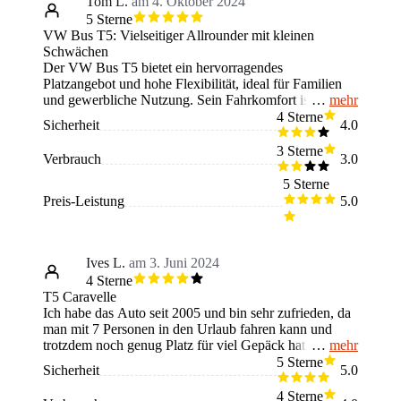
Tom L.
am 4. Oktober 2024
5 Sterne
VW Bus T5: Vielseitiger Allrounder mit kleinen
Schwächen
Der VW Bus T5 bietet ein hervorragendes
Platzangebot und hohe Flexibilität, ideal für Familien
mehr
und gewerbliche Nutzung. Sein Fahrkomfort ist solide,
jedoch nicht auf dem Niveau der neuesten Modelle.
4 Sterne
Sicherheit
4.0
Der Kraftstoffverbrauch ist relativ hoch, besonders bei
stärkeren Motorvarianten. Zu den Schwächen zählen
3 Sterne
Verbrauch
3.0
hohe Wartungskosten und gelegentliche Probleme mit
der Zuverlässigkeit, insbesondere bei den frühen
5 Sterne
Baujahren. Insgesamt ist der T5 jedoch ein praktisches
Preis-Leistung
5.0
und vielseitiges Fahrzeug mit hohem
Wiedererkennungswert.
Ives L.
am 3. Juni 2024
4 Sterne
T5 Caravelle
Ich habe das Auto seit 2005 und bin sehr zufrieden, da
man mit 7 Personen in den Urlaub fahren kann und
mehr
trotzdem noch genug Platz für viel Gepäck hat.
Außerdem kann man die Sitze mit wenigen
5 Sterne
Sicherheit
5.0
Handgriffen ausbauen, eine Matratze hineinlegen und
man hat einen Camper. Das Auto verbraucht auch nicht
4 Sterne