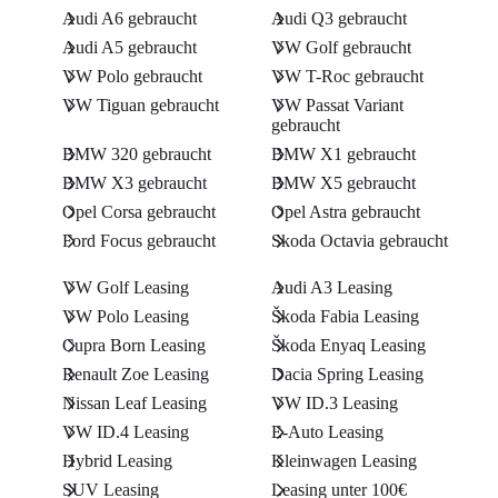
Audi A6 gebraucht
Audi Q3 gebraucht
Audi A5 gebraucht
VW Golf gebraucht
VW Polo gebraucht
VW T-Roc gebraucht
VW Tiguan gebraucht
VW Passat Variant
gebraucht
BMW 320 gebraucht
BMW X1 gebraucht
BMW X3 gebraucht
BMW X5 gebraucht
Opel Corsa gebraucht
Opel Astra gebraucht
Ford Focus gebraucht
Skoda Octavia gebraucht
VW Golf Leasing
Audi A3 Leasing
VW Polo Leasing
Škoda Fabia Leasing
Cupra Born Leasing
Škoda Enyaq Leasing
Renault Zoe Leasing
Dacia Spring Leasing
Nissan Leaf Leasing
VW ID.3 Leasing
VW ID.4 Leasing
E-Auto Leasing
Hybrid Leasing
Kleinwagen Leasing
SUV Leasing
Leasing unter 100€