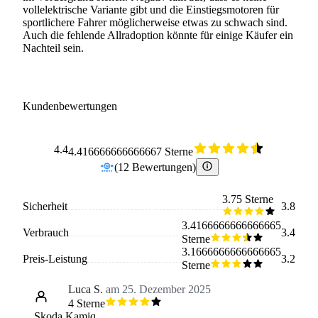
vollelektrische Variante gibt und die Einstiegsmotoren für
sportlichere Fahrer möglicherweise etwas zu schwach sind.
Auch die fehlende Allradoption könnte für einige Käufer ein
Nachteil sein.
Kundenbewertungen
4.4
4.416666666666667 Sterne
(
12
Bewertungen
)
3.75 Sterne
Sicherheit
3.8
3.4166666666666665
Verbrauch
3.4
Sterne
3.1666666666666665
Preis-Leistung
3.2
Sterne
Luca S.
am 25. Dezember 2025
4 Sterne
Skoda Kamiq