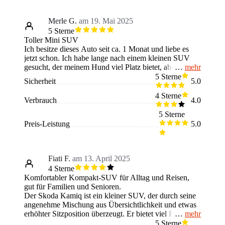
Merle G.
am 19. Mai 2025
5 Sterne
Toller Mini SUV
Ich besitze dieses Auto seit ca. 1 Monat und liebe es
jetzt schon. Ich habe lange nach einem kleinen SUV
mehr
gesucht, der meinem Hund viel Platz bietet, aber nicht
so viel im Unterhalt kostet. Design und Komfort waren
5 Sterne
Sicherheit
5.0
mir sehr wichtig, aber auch das Preisleistungsverhältnis.
Nach intensiver Recherche bin ich auf den Kamiq
4 Sterne
Verbrauch
4.0
gekommen. Er ist baugleich zu einem anderen Mini
SUV, eines anderen Herstellers, kann aber im Preis-
5 Sterne
Leistung definitiv höher punkten. Skoda bietet kleine
Preis-Leistung
5.0
Raffinessen an, wie z. B. den Regenschirm in der
Fahrertür oder den Trichter für die Scheibenflüssigkeit.
Rund um ein tolles Auto.
Fiati F.
am 13. April 2025
4 Sterne
Komfortabler Kompakt-SUV für Alltag und Reisen,
gut für Familien und Senioren.
Der Skoda Kamiq ist ein kleiner SUV, der durch seine
angenehme Mischung aus Übersichtlichkeit und etwas
mehr
erhöhter Sitzposition überzeugt. Er bietet viel Platz trotz
seiner kompakten Größe und fühlt sich im Stadtverkehr
5 Sterne