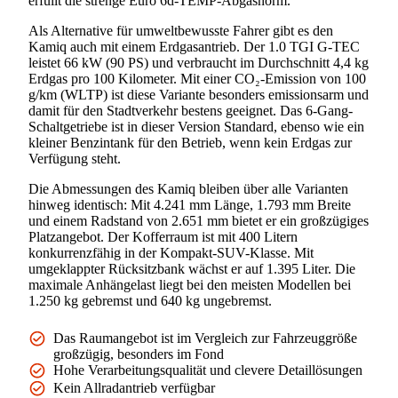
erfüllt die strenge Euro 6d-TEMP-Abgasnorm.
Als Alternative für umweltbewusste Fahrer gibt es den
Kamiq auch mit einem Erdgasantrieb. Der 1.0 TGI G-TEC
leistet 66 kW (90 PS) und verbraucht im Durchschnitt 4,4 kg
Erdgas pro 100 Kilometer. Mit einer CO₂-Emission von 100
g/km (WLTP) ist diese Variante besonders emissionsarm und
damit für den Stadtverkehr bestens geeignet. Das 6-Gang-
Schaltgetriebe ist in dieser Version Standard, ebenso wie ein
kleiner Benzintank für den Betrieb, wenn kein Erdgas zur
Verfügung steht.
Die Abmessungen des Kamiq bleiben über alle Varianten
hinweg identisch: Mit 4.241 mm Länge, 1.793 mm Breite
und einem Radstand von 2.651 mm bietet er ein großzügiges
Platzangebot. Der Kofferraum ist mit 400 Litern
konkurrenzfähig in der Kompakt-SUV-Klasse. Mit
umgeklappter Rücksitzbank wächst er auf 1.395 Liter. Die
maximale Anhängelast liegt bei den meisten Modellen bei
1.250 kg gebremst und 640 kg ungebremst.
Das Raumangebot ist im Vergleich zur Fahrzeuggröße
großzügig, besonders im Fond
Hohe Verarbeitungsqualität und clevere Detaillösungen
Kein Allradantrieb verfügbar