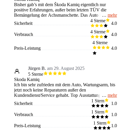
Bisher gab’s mit dem Škoda Kamiq eigentlich nur
positive Erfahrungen, außer beim letzten TÜV die
mehr
Bemängelung der Achsmanschette. Das Auto ist an
sich für den Alltag super praktisch und übersichtlich,
4 Sterne
Sicherheit
4.0
das gefällt mir gut. Falls man allerdings mit mehr als 2
Leuten in den Urlaub fahren möchte, reicht der Platz
4 Sterne
Verbrauch
4.0
nicht mehr aus. Man kann alles an Ausstattung mit
hereinnehmen, was man möchte oder braucht.
4 Sterne
Dementsprechend kann ich sagen, dass ich zufrieden
Preis-Leistung
4.0
bin, da ich ihn so konfiguriert habe. Alles in allem, ein
zufriedenstellendes Auto, welches bisher kaum
Probleme gemacht hat.
Jürgen B.
am 29. August 2025
5 Sterne
Skoda Kamiq
Ich bin sehr zufrieden mit dem Auto, Wartungsarm, bis
jetzt noch keine Reparaturen außer den
mehr
Kundendienst/Service gehabt. Top Ausstattung.
Einziges Manko, dass beim Fahren mit dem Navi übers
1 Stern
Sicherheit
1.0
Handy öfter die Verbindung unterbrochen wird und
dann erst wieder aufgebaut werden muss.
1 Stern
Verbrauch
1.0
1 Stern
Preis-Leistung
1.0