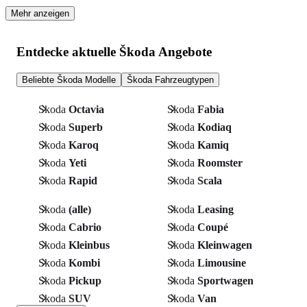
Mehr anzeigen
Entdecke aktuelle Škoda Angebote
Beliebte Škoda Modelle
Škoda Fahrzeugtypen
Skoda
Octavia
Skoda
Fabia
Skoda
Superb
Skoda
Kodiaq
Skoda
Karoq
Skoda
Kamiq
Skoda
Yeti
Skoda
Roomster
Skoda
Rapid
Skoda
Scala
Skoda
(alle)
Skoda
Leasing
Skoda
Cabrio
Skoda
Coupé
Skoda
Kleinbus
Skoda
Kleinwagen
Skoda
Kombi
Skoda
Limousine
Skoda
Pickup
Skoda
Sportwagen
Skoda
SUV
Skoda
Van