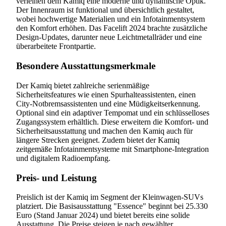
verleihen dem Kamiq eine moderne und dynamische Optik.
Der Innenraum ist funktional und übersichtlich gestaltet,
wobei hochwertige Materialien und ein Infotainmentsystem
den Komfort erhöhen. Das Facelift 2024 brachte zusätzliche
Design-Updates, darunter neue Leichtmetallräder und eine
überarbeitete Frontpartie.
Besondere Ausstattungsmerkmale
Der Kamiq bietet zahlreiche serienmäßige
Sicherheitsfeatures wie einen Spurhalteassistenten, einen
City-Notbremsassistenten und eine Müdigkeitserkennung.
Optional sind ein adaptiver Tempomat und ein schlüsselloses
Zugangssystem erhältlich. Diese erweitern die Komfort- und
Sicherheitsausstattung und machen den Kamiq auch für
längere Strecken geeignet. Zudem bietet der Kamiq
zeitgemäße Infotainmentsysteme mit Smartphone-Integration
und digitalem Radioempfang.
Preis- und Leistung
Preislich ist der Kamiq im Segment der Kleinwagen-SUVs
platziert. Die Basisausstattung "Essence" beginnt bei 25.330
Euro (Stand Januar 2024) und bietet bereits eine solide
Ausstattung. Die Preise steigen je nach gewählter