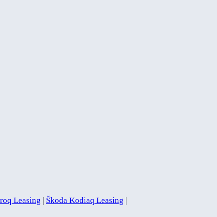
roq Leasing
|
Škoda Kodiaq Leasing
|