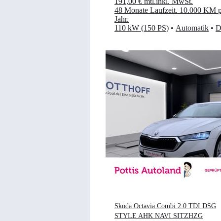
191,00 €
mtl.
inkl. MwSt.
48 Monate Laufzeit
.
10.000 KM p
Jahr
.
110 kW (150 PS)
•
Automatik
•
D
Skoda Octavia Combi 2.0 TDI DSG
STYLE AHK NAVI SITZHZG