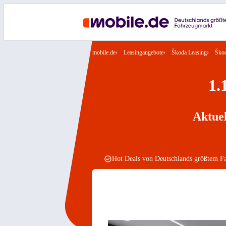
mobile.de
Leasingangebote
Škoda Leasing
Škod
1.
Aktuel
Hot Deals von Deutschlands größtem F