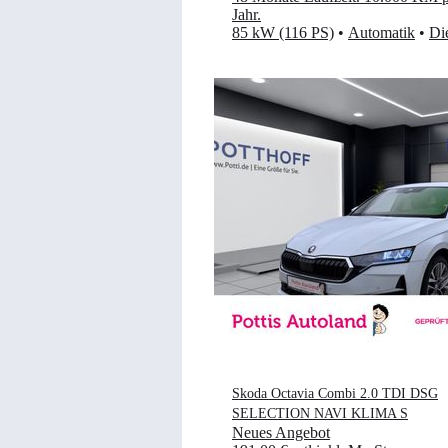
Jahr
.
85 kW (116 PS)
•
Automatik
•
Di
Skoda Octavia Combi 2.0 TDI DSG
SELECTION NAVI KLIMA S
Neues Angebot