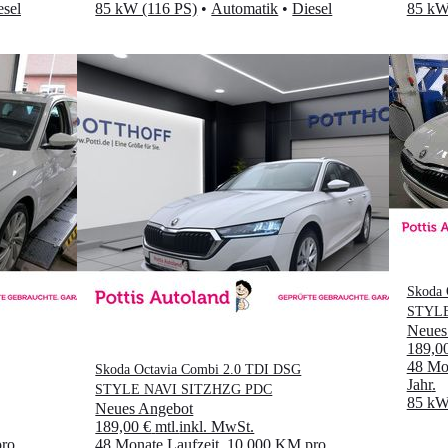
esel
85 kW (116 PS)
•
Automatik
•
Diesel
85 kW
Skoda 
STYLE
Neues
189,0
48 Mon
Skoda Octavia Combi 2.0 TDI DSG
Jahr
.
STYLE NAVI SITZHZG PDC
85 kW
Neues Angebot
189,00 €
mtl.
inkl. MwSt.
ro
48 Monate Laufzeit
.
10.000 KM pro