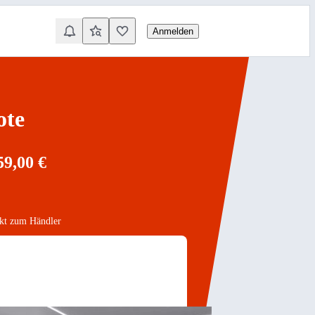
Anmelden
ote
59,00 €
akt zum Händler