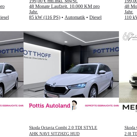
199,00 €
mtl.
inkl. MwSt.
199,0
ro
48 Monate Laufzeit
.
10.000 KM pro
48 Mon
Jahr
.
Jahr
.
iesel
85 kW (116 PS)
•
Automatik
•
Diesel
110 k
Skoda Octavia Combi 2.0 TDI STYLE
Skoda 
AHK NAVI SITZHZG HUD
2.0l T