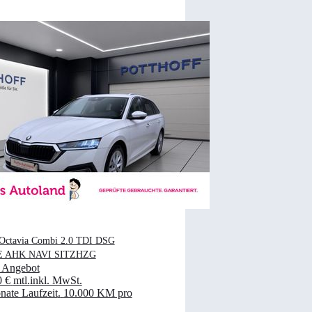
Octavia Combi 2.0 TDI DSG
 AHK NAVI SITZHZG
 Angebot
0 €
mtl.
inkl. MwSt.
ate Laufzeit
.
10.000 KM pro