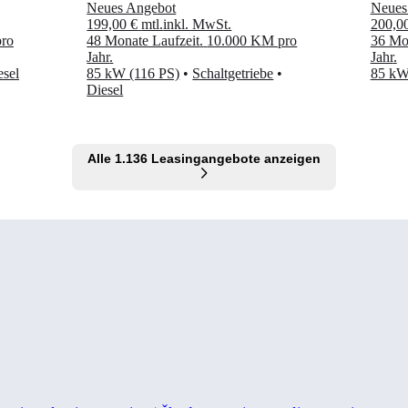
Neues Angebot
Neues
199,00 €
mtl.
inkl. MwSt.
200,0
ro
48 Monate Laufzeit
.
10.000 KM pro
36 Mon
Jahr
.
Jahr
.
esel
85 kW (116 PS)
•
Schaltgetriebe
•
85 kW
Diesel
Alle 1.136 Leasingangebote anzeigen