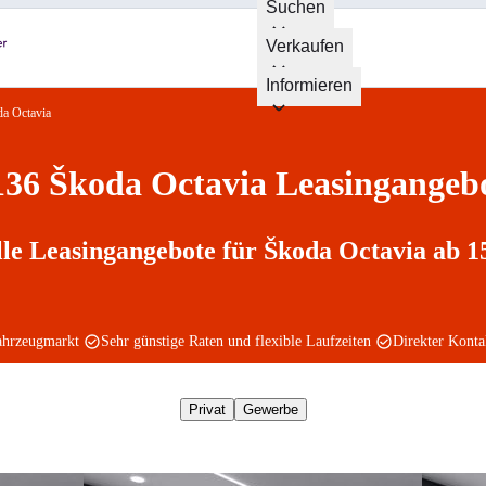
Suchen
Verkaufen
Informieren
a Octavia
136 Škoda Octavia Leasingangeb
le Leasingangebote für Škoda Octavia ab 1
ahrzeugmarkt
Sehr günstige Raten und flexible Laufzeiten
Direkter Kont
Privat
Gewerbe