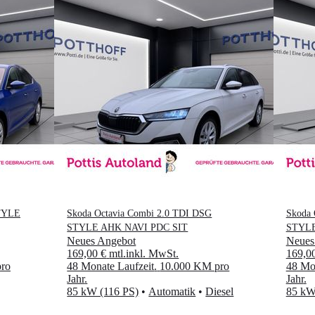
STYLE
Skoda Octavia Combi 2.0 TDI DSG
Skoda 
STYLE AHK NAVI PDC SIT
STYLE
Neues Angebot
Neues
169,00 €
mtl.
inkl. MwSt.
169,0
ro
48 Monate Laufzeit
.
10.000 KM pro
48 Mon
Jahr
.
Jahr
.
85 kW (116 PS)
•
Automatik
•
Diesel
85 kW