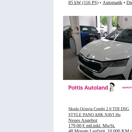
85 kW (116 PS)
•
Automatik
•
Di
Skoda Octavia Combi 2.0 TDI DSG
STYLE PANO AHK NAVI Hu
Neues Angebot
179,00 €
mtl.
inkl. MwSt.
48 Monate Laufzeit
.
10.000 KM p