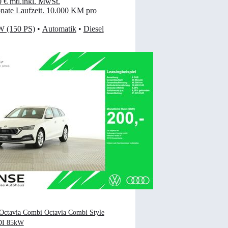
0 €
mtl.
inkl. MwSt.
ate Laufzeit
.
10.000 KM pro
W (150 PS)
•
Automatik
•
Diesel
Octavia Combi Octavia Combi Style
DI 85kW