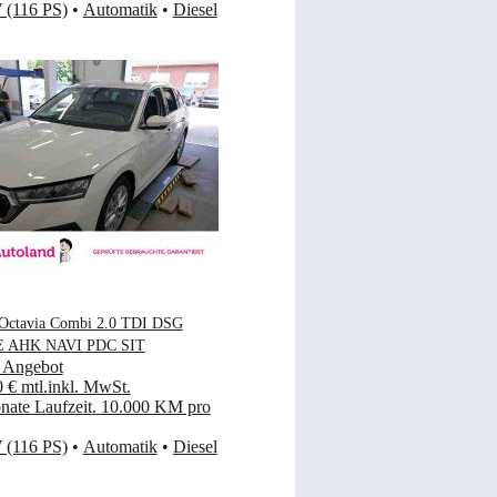
 (116 PS)
•
Automatik
•
Diesel
Octavia Combi 2.0 TDI DSG
 AHK NAVI PDC SIT
 Angebot
0 €
mtl.
inkl. MwSt.
ate Laufzeit
.
10.000 KM pro
 (116 PS)
•
Automatik
•
Diesel