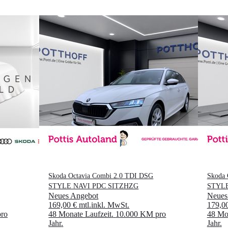
Skoda Octavia Combi 2.0 TDI DSG
Skoda 
STYLE NAVI PDC SITZHZG
STYLE
Neues Angebot
Neues
169,00 €
mtl.
inkl. MwSt.
179,0
ro
48 Monate Laufzeit
.
10.000 KM pro
48 Mon
Jahr
.
Jahr
.