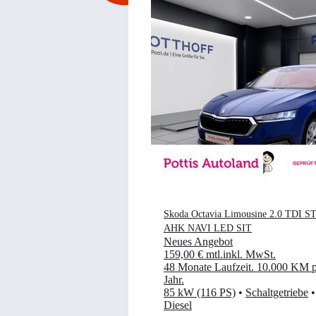
Skoda Octavia Limousine 2.0 TDI 
AHK NAVI LED SIT
Neues Angebot
159,00 €
mtl.
inkl. MwSt.
48 Monate Laufzeit
.
10.000 KM p
Jahr
.
85 kW (116 PS)
•
Schaltgetriebe
•
Diesel