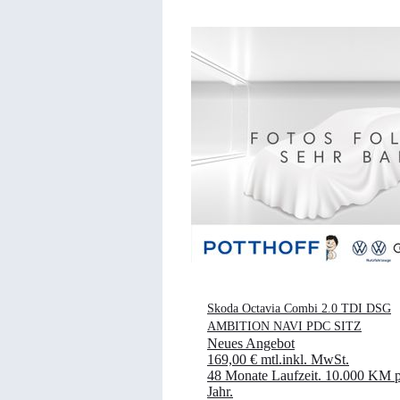
Skoda Octavia Combi 2.0 TDI DSG
AMBITION NAVI PDC SITZ
Neues Angebot
169,00 €
mtl.
inkl. MwSt.
48 Monate Laufzeit
.
10.000 KM p
Jahr
.