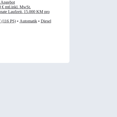
 Angebot
0 €
mtl.
inkl. MwSt.
ate Laufzeit
.
15.000 KM pro
 (116 PS)
•
Automatik
•
Diesel