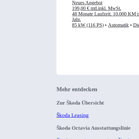
Neues Angebot
199,00 €
mtl.
inkl. MwSt.
48 Monate Laufzeit
.
10.000 KM p
Jahr
.
85 kW (116 PS)
•
Automatik
•
Di
Mehr entdecken
Zur Škoda Übersicht
Škoda Leasing
Škoda Octavia Ausstattungslinie