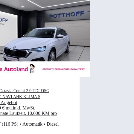
Octavia Combi 2.0 TDI DSG
 NAVI AHK KLIMA S
 Angebot
0 €
mtl.
inkl. MwSt.
ate Laufzeit
.
10.000 KM pro
 (116 PS)
•
Automatik
•
Diesel