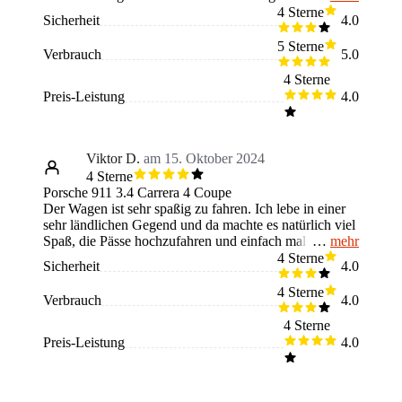
wodurch der Wagen jederzeit stabil und sicher auf der
4 Sterne
Sicherheit
4.0
Straße bleibt. Selbst bei höheren Geschwindigkeiten
oder beim schnellen Kurvenfahren hat man ein sicheres
5 Sterne
Verbrauch
5.0
und kontrolliertes Gefühl. Das Fahrverhalten ist
angenehm. Allerdings sind die Nebenkosten relativ
4 Sterne
hoch und ich bin der Meinung, dass der Wagen nicht
Preis-Leistung
4.0
für Anfänger geeignet ist.
Viktor D.
am 15. Oktober 2024
4 Sterne
Porsche 911 3.4 Carrera 4 Coupe
Der Wagen ist sehr spaßig zu fahren. Ich lebe in einer
sehr ländlichen Gegend und da machte es natürlich viel
mehr
Spaß, die Pässe hochzufahren und einfach mal
abschalten zu können. Ich liebe den Wagen, da er trotz
4 Sterne
Sicherheit
4.0
der beträchtlichen Leistung auch entspannt zu fahren ist
und ich noch keinen einzigen Unfall hatte. Die
4 Sterne
Verbrauch
4.0
Unterhaltskosten für so einen Wagen sind allerdings
nicht zu unterschätzen. Empfehlung.
4 Sterne
Preis-Leistung
4.0