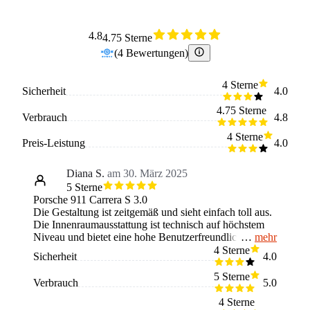
4.8
4.75 Sterne
(
4
Bewertungen
)
4 Sterne
Sicherheit
4.0
4.75 Sterne
Verbrauch
4.8
4 Sterne
Preis-Leistung
4.0
Diana S.
am 30. März 2025
5 Sterne
Porsche 911 Carrera S 3.0
Die Gestaltung ist zeitgemäß und sieht einfach toll aus.
Die Innenraumausstattung ist technisch auf höchstem
mehr
Niveau und bietet eine hohe Benutzerfreundlichkeit.
Die Performance begeistert mich besonders. Der
4 Sterne
Sicherheit
4.0
Wagen nimmt schnell Fahrt auf und fährt sich äußerst
agil. Die Straßenlage ist ebenfalls hervorragend, er
5 Sterne
Verbrauch
5.0
bleibt stets stabil, selbst in schnellen Kurven. Die Sitze
sind bequem und bieten guten Halt.
4 Sterne