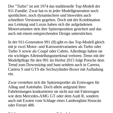
Der "Turbo" ist seit 1974 das traditionelle Top-Modell der
911-Familie. Zwar hat es in jeder Modellgeneration noch
sportlichere, noch dynamischere und bisweilen auch
schnellere Versionen gegeben. Doch mit der Kombination
aus Leistung und Luxus haben sich die aufgeladenen
Motorvarianten stets ihre Spitzenposition gesichert und das
auch mit einem entsprechenden Design unterstrichen.
In der 911-Generation 991 (II) gibt es das Top-Modell gleich
mit je zwei Motor- und Karosserievarianten als Turbo oder
Turbo S sowie als Coupé oder Cabrio. Allerdings haben sie
ein wichtiges Alleinstellungsmerkmal verloren. Denn mit der
Modellpflege für den 991 im Herbst 2015 folgt Porsche dem
Trend zum Downsizing und baut seitdem auch in Carrera,
Carrera S und GTS die Sechszylinder-Boxer mit Aufladung
ein.
Zwar verstehen sich die Spitzensportler als Erstwagen für
Alltag und Autobahn. Doch allein aufgrund ihrer
Fahrleistungen konkurrieren sie nicht nur mit Fahrzeugen
wie dem Mercedes-AMG GT oder dem Audi R, sondern
auch mit Exoten vom Schlage eines Lamborghini Huracán
oder Ferrari 488.