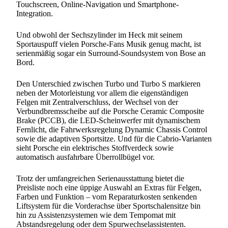
Touchscreen, Online-Navigation und Smartphone-
Integration.
Und obwohl der Sechszylinder im Heck mit seinem
Sportauspuff vielen Porsche-Fans Musik genug macht, ist
serienmäßig sogar ein Surround-Soundsystem von Bose an
Bord.
Den Unterschied zwischen Turbo und Turbo S markieren
neben der Motorleistung vor allem die eigenständigen
Felgen mit Zentralverschluss, der Wechsel von der
Verbundbremsscheibe auf die Porsche Ceramic Composite
Brake (PCCB), die LED-Scheinwerfer mit dynamischem
Fernlicht, die Fahrwerksregelung Dynamic Chassis Control
sowie die adaptiven Sportsitze. Und für die Cabrio-Varianten
sieht Porsche ein elektrisches Stoffverdeck sowie
automatisch ausfahrbare Überrollbügel vor.
Trotz der umfangreichen Serienausstattung bietet die
Preisliste noch eine üppige Auswahl an Extras für Felgen,
Farben und Funktion – vom Reparaturkosten senkenden
Liftsystem für die Vorderachse über Sportschalensitze bin
hin zu Assistenzsystemen wie dem Tempomat mit
Abstandsregelung oder dem Spurwechselassistenten.