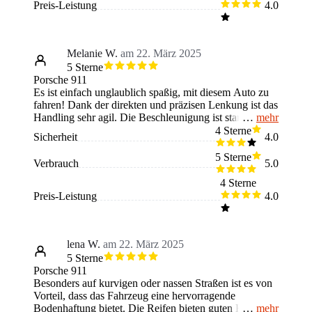
Preis-Leistung
4.0
Melanie W.
am 22. März 2025
5 Sterne
Porsche 911
Es ist einfach unglaublich spaßig, mit diesem Auto zu
fahren! Dank der direkten und präzisen Lenkung ist das
mehr
Handling sehr agil. Die Beschleunigung ist stark, und
selbst in Kurven bleibt er stabil und lässt sich
4 Sterne
Sicherheit
4.0
hervorragend lenken. Der Motor hat eine hohe
Leistung, ohne zu laut oder aufdringlich zu wirken. Vor
5 Sterne
Verbrauch
5.0
allem auf kurvigen Strecken oder bei hoher
Geschwindigkeit gefällt er mir besonders gut. Dafür ist
4 Sterne
er weniger praktisch und nicht für den Alltag.
Preis-Leistung
4.0
lena W.
am 22. März 2025
5 Sterne
Porsche 911
Besonders auf kurvigen oder nassen Straßen ist es von
Vorteil, dass das Fahrzeug eine hervorragende
mehr
Bodenhaftung bietet. Die Reifen bieten guten Halt,