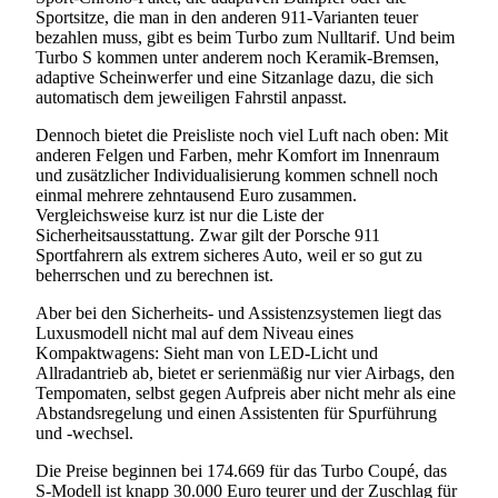
Sportsitze, die man in den anderen 911-Varianten teuer
bezahlen muss, gibt es beim Turbo zum Nulltarif. Und beim
Turbo S kommen unter anderem noch Keramik-Bremsen,
adaptive Scheinwerfer und eine Sitzanlage dazu, die sich
automatisch dem jeweiligen Fahrstil anpasst.
Dennoch bietet die Preisliste noch viel Luft nach oben: Mit
anderen Felgen und Farben, mehr Komfort im Innenraum
und zusätzlicher Individualisierung kommen schnell noch
einmal mehrere zehntausend Euro zusammen.
Vergleichsweise kurz ist nur die Liste der
Sicherheitsausstattung. Zwar gilt der Porsche 911
Sportfahrern als extrem sicheres Auto, weil er so gut zu
beherrschen und zu berechnen ist.
Aber bei den Sicherheits- und Assistenzsystemen liegt das
Luxusmodell nicht mal auf dem Niveau eines
Kompaktwagens: Sieht man von LED-Licht und
Allradantrieb ab, bietet er serienmäßig nur vier Airbags, den
Tempomaten, selbst gegen Aufpreis aber nicht mehr als eine
Abstandsregelung und einen Assistenten für Spurführung
und -wechsel.
Die Preise beginnen bei 174.669 für das Turbo Coupé, das
S-Modell ist knapp 30.000 Euro teurer und der Zuschlag für