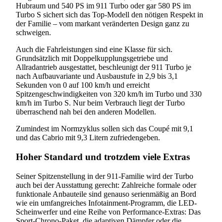
Hubraum und 540 PS im 911 Turbo oder gar 580 PS im
Turbo S sichert sich das Top-Modell den nötigen Respekt in
der Familie – vom markant veränderten Design ganz zu
schweigen.
Auch die Fahrleistungen sind eine Klasse für sich.
Grundsätzlich mit Doppelkupplungsgetriebe und
Allradantrieb ausgestattet, beschleunigt der 911 Turbo je
nach Aufbauvariante und Ausbaustufe in 2,9 bis 3,1
Sekunden von 0 auf 100 km/h und erreicht
Spitzengeschwindigkeiten von 320 km/h im Turbo und 330
km/h im Turbo S. Nur beim Verbrauch liegt der Turbo
überraschend nah bei den anderen Modellen.
Zumindest im Normzyklus sollen sich das Coupé mit 9,1
und das Cabrio mit 9,3 Litern zufriedengeben.
Hoher Standard und trotzdem viele Extras
Seiner Spitzenstellung in der 911-Familie wird der Turbo
auch bei der Ausstattung gerecht: Zahlreiche formale oder
funktionale Anbauteile sind genauso serienmäßig an Bord
wie ein umfangreiches Infotainment-Programm, die LED-
Scheinwerfer und eine Reihe von Performance-Extras: Das
Sport-Chrono-Paket, die adaptiven Dämpfer oder die