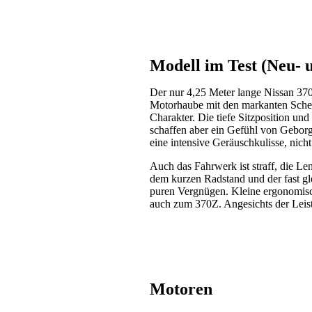
Modell im Test (Neu-
Der nur 4,25 Meter lange Nissan 370
Motorhaube mit den markanten Schein
Charakter. Die tiefe Sitzposition un
schaffen aber ein Gefühl von Geborge
eine intensive Geräuschkulisse, nic
Auch das Fahrwerk ist straff, die Le
dem kurzen Radstand und der fast g
puren Vergnügen. Kleine ergonomisc
auch zum 370Z. Angesichts der Leist
Motoren