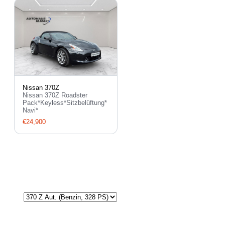
Nissan 370Z
Nissan 370Z Roadster
Pack*Keyless*Sitzbelüftung*
Navi*
€24,900