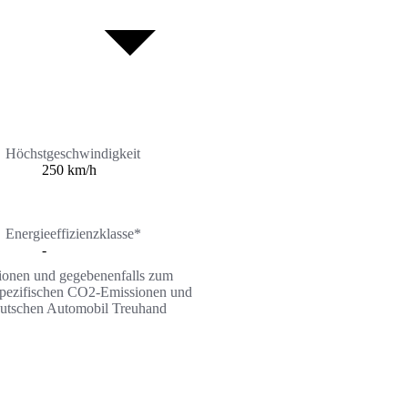
Höchstgeschwindigkeit
250 km/h
Energieeffizienzklasse*
-
ssionen und gegebenenfalls zum
n spezifischen CO2-Emissionen und
Deutschen Automobil Treuhand