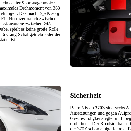
t ein echter Sportwagenmotor.
ein maximales Drehmoment von 363
rehungen. Das macht Spaß, sorgt
e. Ein Normverbrauch zwischen
missionswerte zwischen 248
bei spielt es keine große Rolle,
m 6-Gang-Schaltgetriebe oder der
ttet ist.
Sicherheit
Beim Nissan 370Z sind sechs Ai
Ausstattungen und gegen Aufprei
Geschwindigkeitsregler und -beg
und hinten. Der Roadster hat se
der 370Z schon einige Jahre auf 