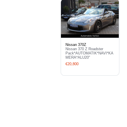
Nissan 370Z
Nissan 370 Z Roadster
Pack*AUTOMATIK*NAVI*KA
MERA*ALU20"
€20,800