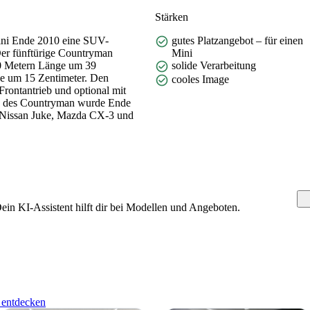
Stärken
ini Ende 2010 eine SUV-
gutes Platzangebot – für einen
Der fünftürige Countryman
Mini
10 Metern Länge um 39
solide Verarbeitung
e um 15 Zentimeter. Den
cooles Image
rontantrieb und optional mit
on des Countryman wurde Ende
d Nissan Juke, Mazda CX-3 und
n KI-Assistent hilft dir bei Modellen und Angeboten.
entdecken