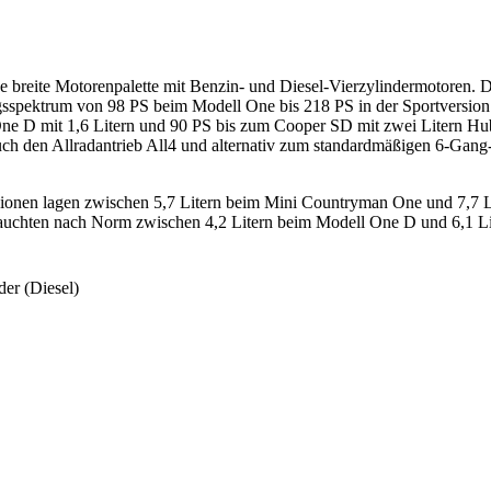
 breite Motorenpalette mit Benzin- und Diesel-Vierzylindermotoren. D
gsspektrum von 98 PS beim Modell One bis 218 PS in der Sportversion
One D mit 1,6 Litern und 90 PS bis zum Cooper SD mit zwei Litern 
uch den Allradantrieb All4 und alternativ zum standardmäßigen 6-Gang-
ionen lagen zwischen 5,7 Litern beim Mini Countryman One und 7,7 L
rauchten nach Norm zwischen 4,2 Litern beim Modell One D und 6,1 L
der (Diesel)