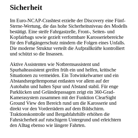
Sicherheit
Im Euro-NCAP-Crashtest erzielte der Discovery eine Fünf-
Sterne-Wertung, die das hohe Sicherheitsniveau des Modells
bestätigt. Eine steife Fahrgastzelle, Front-, Seiten- und
Kopfairbags sowie gezielt verformbare Karosseriebereiche
für den Fußgängerschutz mindern die Folgen eines Unfalls.
Die moderne Struktur verteilt die Aufprallkräfte kontrolliert
und schützt so die Insassen.
Aktive Assistenten wie Notbremsassistent und
Spurhalteassistent greifen früh ein und helfen, kritische
Situationen zu vermeiden. Ein Totwinkelwarner und ein
Abstandsregeltempomat entlasten vor allem auf der
Autobahn und halten Spur und Abstand stabil. Für enge
Parklücken und Geländepassagen zeigt ein 360-Grad-
Kamerasystem zusammen mit der Funktion ClearSight
Ground View den Bereich rund um die Karosserie und
direkt vor den Vorderrädern auf dem Bildschirm.
Traktionskontrolle und Bergabfahrhilfe erhöhen die
Fahrsicherheit auf rutschigem Untergrund und erleichtern
den Alltag ebenso wie längere Fahrten.