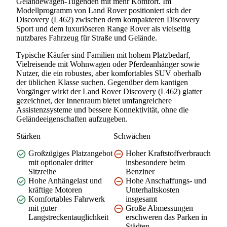
Geländewagen-Tugenden mit mehr Komfort. Im
Modellprogramm von Land Rover positioniert sich der
Discovery (L462) zwischen dem kompakteren Discovery
Sport und dem luxuriöseren Range Rover als vielseitig
nutzbares Fahrzeug für Straße und Gelände.
Typische Käufer sind Familien mit hohem Platzbedarf,
Vielreisende mit Wohnwagen oder Pferdeanhänger sowie
Nutzer, die ein robustes, aber komfortables SUV oberhalb
der üblichen Klasse suchen. Gegenüber dem kantigen
Vorgänger wirkt der Land Rover Discovery (L462) glatter
gezeichnet, der Innenraum bietet umfangreichere
Assistenzsysteme und bessere Konnektivität, ohne die
Geländeeigenschaften aufzugeben.
Stärken
Schwächen
Großzügiges Platzangebot
Hoher Kraftstoffverbrauch
mit optionaler dritter
insbesondere beim
Sitzreihe
Benziner
Hohe Anhängelast und
Hohe Anschaffungs- und
kräftige Motoren
Unterhaltskosten
Komfortables Fahrwerk
insgesamt
mit guter
Große Abmessungen
Langstreckentauglichkeit
erschweren das Parken in
Städten