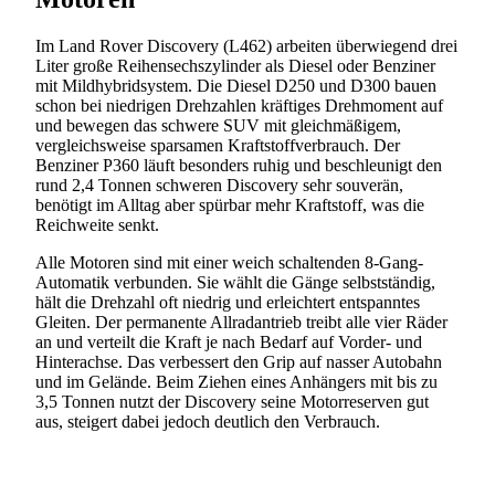
Im Land Rover Discovery (L462) arbeiten überwiegend drei
Liter große Reihensechszylinder als Diesel oder Benziner
mit Mildhybridsystem. Die Diesel D250 und D300 bauen
schon bei niedrigen Drehzahlen kräftiges Drehmoment auf
und bewegen das schwere SUV mit gleichmäßigem,
vergleichsweise sparsamen Kraftstoffverbrauch. Der
Benziner P360 läuft besonders ruhig und beschleunigt den
rund 2,4 Tonnen schweren Discovery sehr souverän,
benötigt im Alltag aber spürbar mehr Kraftstoff, was die
Reichweite senkt.
Alle Motoren sind mit einer weich schaltenden 8-Gang-
Automatik verbunden. Sie wählt die Gänge selbstständig,
hält die Drehzahl oft niedrig und erleichtert entspanntes
Gleiten. Der permanente Allradantrieb treibt alle vier Räder
an und verteilt die Kraft je nach Bedarf auf Vorder- und
Hinterachse. Das verbessert den Grip auf nasser Autobahn
und im Gelände. Beim Ziehen eines Anhängers mit bis zu
3,5 Tonnen nutzt der Discovery seine Motorreserven gut
aus, steigert dabei jedoch deutlich den Verbrauch.