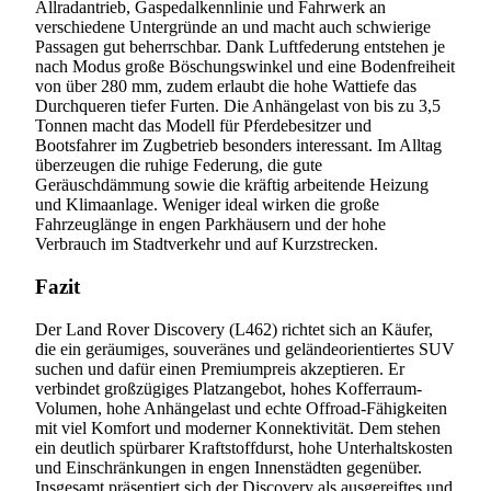
Allradantrieb, Gaspedalkennlinie und Fahrwerk an
verschiedene Untergründe an und macht auch schwierige
Passagen gut beherrschbar. Dank Luftfederung entstehen je
nach Modus große Böschungswinkel und eine Bodenfreiheit
von über 280 mm, zudem erlaubt die hohe Wattiefe das
Durchqueren tiefer Furten. Die Anhängelast von bis zu 3,5
Tonnen macht das Modell für Pferdebesitzer und
Bootsfahrer im Zugbetrieb besonders interessant. Im Alltag
überzeugen die ruhige Federung, die gute
Geräuschdämmung sowie die kräftig arbeitende Heizung
und Klimaanlage. Weniger ideal wirken die große
Fahrzeuglänge in engen Parkhäusern und der hohe
Verbrauch im Stadtverkehr und auf Kurzstrecken.
Fazit
Der Land Rover Discovery (L462) richtet sich an Käufer,
die ein geräumiges, souveränes und geländeorientiertes SUV
suchen und dafür einen Premiumpreis akzeptieren. Er
verbindet großzügiges Platzangebot, hohes Kofferraum-
Volumen, hohe Anhängelast und echte Offroad-Fähigkeiten
mit viel Komfort und moderner Konnektivität. Dem stehen
ein deutlich spürbarer Kraftstoffdurst, hohe Unterhaltskosten
und Einschränkungen in engen Innenstädten gegenüber.
Insgesamt präsentiert sich der Discovery als ausgereiftes und