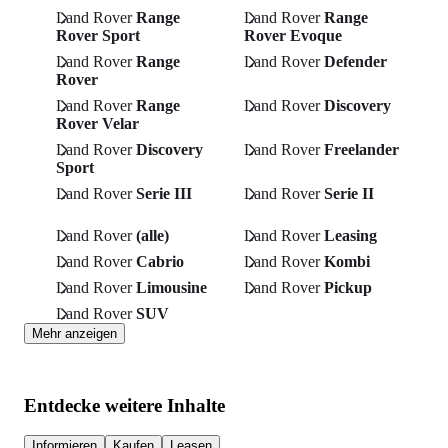
Land Rover
Range
Land Rover
Range
Rover Sport
Rover Evoque
Land Rover
Range
Land Rover
Defender
Rover
Land Rover
Range
Land Rover
Discovery
Rover Velar
Land Rover
Discovery
Land Rover
Freelander
Sport
Land Rover
Serie III
Land Rover
Serie II
Land Rover
(alle)
Land Rover
Leasing
Land Rover
Cabrio
Land Rover
Kombi
Land Rover
Limousine
Land Rover
Pickup
Land Rover
SUV
Mehr anzeigen
Entdecke weitere Inhalte
Informieren
Kaufen
Leasen