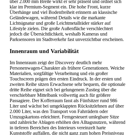
über 2.000 mm Breite wirkt er sehr präsent und ordnet sich
klar im Premium-Segment ein. Die hohe Front, kurze
Überhänge und viel Bodenfreiheit erinnern an klassische
Geländewagen, während Details wie die markante
Lichtsignatur und große Leichtmetallräder stärker auf
Lifestyle zielen. Die große Außenfläche verschlechtert
jedoch die Übersichtlichkeit, weshalb Kameras und
Parksensoren im Stadtverkehr fast unverzichtbar erscheinen.
Innenraum und Variabilität
Im Innenraum zeigt der Discovery deutlich mehr
Personenwagen-Charakter als frühere Generationen. Weiche
Materialien, sorgfältige Verarbeitung und ein großer
Touchscreen prägen den ersten Eindruck. In der ersten und
zweiten Reihe sitzen Erwachsene sehr bequem, die optionale
dritte Reihe eignet sich bei gelungenem Zustieg über die
verschiebbare Mittelbank vollwertig auch für größere
Passagiere. Der Kofferraum fasst als Fünfsitzer rund 986
Liter und wächst bei umgeklappten Rücksitzlehnen auf über
2.000 Liter, was den Transport von Fahrrädern oder
Umzugskartons erleichtert. Ferngesteuert umlegbare Sitze
und zahlreiche Ablagen erhöhen den Alltagsnutzen, während
in tieferen Bereichen des Interieurs vereinzelt harte
Kunststoffe auffallen, die nicht ganz zum hohen Preisniveau