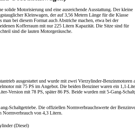
e solide Motorisierung und eine ausreichende Ausstattung. Der kleine
ltagstauglicher Kleinwagen, der auf 3,56 Metern Länge für die Klasse
uss man bei diesem Format auch Abstriche machen, etwa bei der
idenen Kofferraum mit nur 225 Litern Kapazität. Die Sitze sind für
chteil sind die lauten Motorgeräusche.
antrieb ausgestattet und wurde mit zwei Vierzylinder-Benzinmotoren 
elmotor mit 75 PS im Angebot. Die beiden Benziner waren ein 1,1-Lite
iter-Version mit 78 PS, später 86 PS. Beide wurden mit 5-Gang-Schal
ang-Schaltgetriebe. Die offiziellen Normverbrauchswerte der Benzinve
en Normverbrauch von 4,3 Litern.
linder (Diesel)