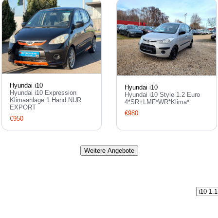
Hyundai i10
Hyundai i10
Hyundai i10 Expression
Hyundai i10 Style 1.2 Euro
Klimaanlage 1.Hand NUR
4*SR+LMF*WR*Klima*
EXPORT
€980
€950
Weitere Angebote