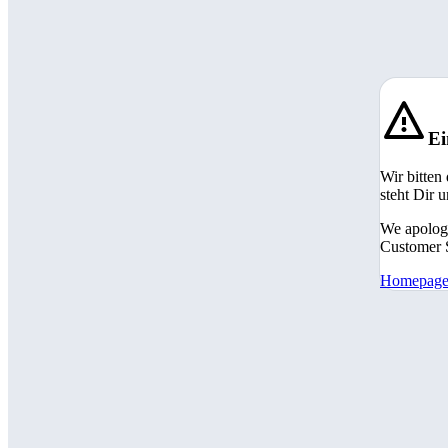
Ei
Wir bitten
steht Dir 
We apologi
Customer S
Homepag