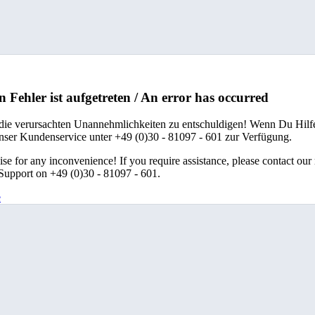
n Fehler ist aufgetreten / An error has occurred
 die verursachten Unannehmlichkeiten zu entschuldigen! Wenn Du Hilfe
unser Kundenservice unter +49 (0)30 - 81097 - 601 zur Verfügung.
se for any inconvenience! If you require assistance, please contact our
upport on +49 (0)30 - 81097 - 601.
e