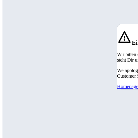
Ei
Wir bitten
steht Dir 
We apologi
Customer S
Homepag