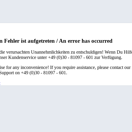
n Fehler ist aufgetreten / An error has occurred
 die verursachten Unannehmlichkeiten zu entschuldigen! Wenn Du Hilfe
unser Kundenservice unter +49 (0)30 - 81097 - 601 zur Verfügung.
se for any inconvenience! If you require assistance, please contact our
upport on +49 (0)30 - 81097 - 601.
e