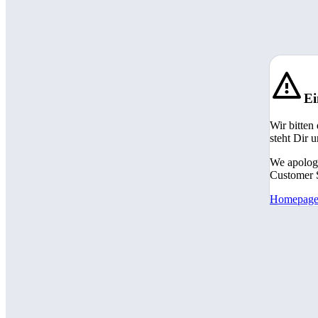
Ei
Wir bitten
steht Dir 
We apologi
Customer S
Homepag