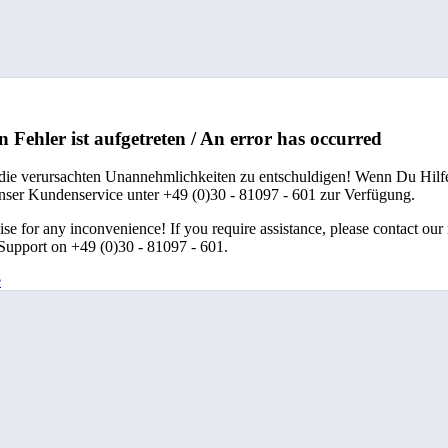
n Fehler ist aufgetreten / An error has occurred
 die verursachten Unannehmlichkeiten zu entschuldigen! Wenn Du Hilfe
unser Kundenservice unter +49 (0)30 - 81097 - 601 zur Verfügung.
se for any inconvenience! If you require assistance, please contact our
upport on +49 (0)30 - 81097 - 601.
e