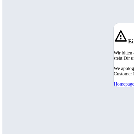
Ei
Wir bitten
steht Dir 
We apologi
Customer S
Homepag