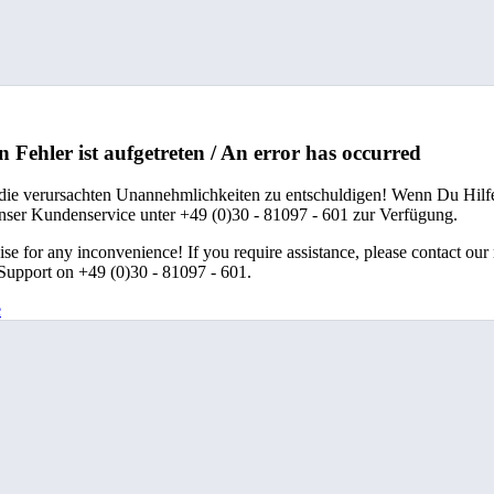
n Fehler ist aufgetreten / An error has occurred
 die verursachten Unannehmlichkeiten zu entschuldigen! Wenn Du Hilfe
unser Kundenservice unter +49 (0)30 - 81097 - 601 zur Verfügung.
se for any inconvenience! If you require assistance, please contact our
upport on +49 (0)30 - 81097 - 601.
e