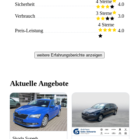
gibt verschiedene Modi, wie zum Beispiel den
4 Sterne
Sicherheit
4.0
Sportmodus, mit denen es sich leichter fahren lässt.
Empfehlenswert
3 Sterne
Verbrauch
3.0
4 Sterne
Preis-Leistung
4.0
weitere Erfahrungsberichte anzeigen
Aktuelle Angebote
Skoda Superb