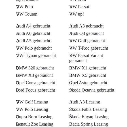
VW Polo
VW Passat
VW Touran
VW up!
Audi A4 gebraucht
Audi A3 gebraucht
Audi A6 gebraucht
Audi Q3 gebraucht
Audi A5 gebraucht
VW Golf gebraucht
VW Polo gebraucht
VW T-Roc gebraucht
VW Tiguan gebraucht
VW Passat Variant
gebraucht
BMW 320 gebraucht
BMW X1 gebraucht
BMW X3 gebraucht
BMW X5 gebraucht
Opel Corsa gebraucht
Opel Astra gebraucht
Ford Focus gebraucht
Skoda Octavia gebraucht
VW Golf Leasing
Audi A3 Leasing
VW Polo Leasing
Škoda Fabia Leasing
Cupra Born Leasing
Škoda Enyaq Leasing
Renault Zoe Leasing
Dacia Spring Leasing