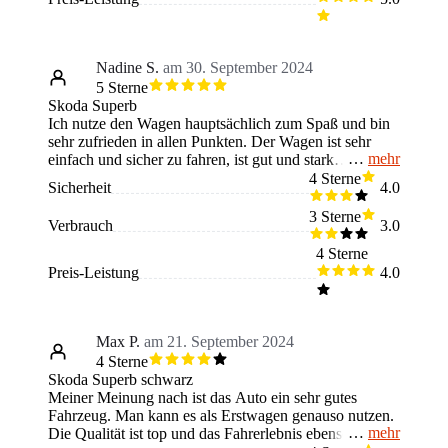
groß, sodass auch größere Person Platz finden. Zuletzt
läuft der Superb bisher sehr gut, sodass sehr wenig
erneuert werden musste. Aus all den genannten
Gründen, kann ich das Auto weiterempfehlen!
Nadine S.
am 30. September 2024
5 Sterne
Skoda Superb
Ich nutze den Wagen hauptsächlich zum Spaß und bin
sehr zufrieden in allen Punkten. Der Wagen ist sehr
mehr
einfach und sicher zu fahren, ist gut und stark
motorisiert und mir gefällt die etwas sportliche Optik
4 Sterne
Sicherheit
4.0
sehr gut. Außerdem sind die Nebenkosten, sowie der
Verbrauch nicht allzu hoch und ich bin froh, dass ich
3 Sterne
Verbrauch
3.0
am Wochenende mal abschalten und die
Geschwindigkeit genießen kann. Ich gebe abschließend
4 Sterne
eine Empfehlung.
Preis-Leistung
4.0
Max P.
am 21. September 2024
4 Sterne
Skoda Superb schwarz
Meiner Meinung nach ist das Auto ein sehr gutes
Fahrzeug. Man kann es als Erstwagen genauso nutzen.
mehr
Die Qualität ist top und das Fahrerlebnis ebenso. Es