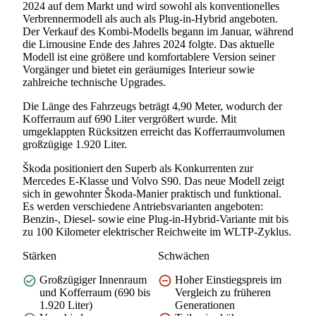
2024 auf dem Markt und wird sowohl als konventionelles
Verbrennermodell als auch als Plug-in-Hybrid angeboten.
Der Verkauf des Kombi-Modells begann im Januar, während
die Limousine Ende des Jahres 2024 folgte. Das aktuelle
Modell ist eine größere und komfortablere Version seiner
Vorgänger und bietet ein geräumiges Interieur sowie
zahlreiche technische Upgrades.
Die Länge des Fahrzeugs beträgt 4,90 Meter, wodurch der
Kofferraum auf 690 Liter vergrößert wurde. Mit
umgeklappten Rücksitzen erreicht das Kofferraumvolumen
großzügige 1.920 Liter.
Škoda positioniert den Superb als Konkurrenten zur
Mercedes E-Klasse und Volvo S90. Das neue Modell zeigt
sich in gewohnter Škoda-Manier praktisch und funktional.
Es werden verschiedene Antriebsvarianten angeboten:
Benzin-, Diesel- sowie eine Plug-in-Hybrid-Variante mit bis
zu 100 Kilometer elektrischer Reichweite im WLTP-Zyklus.
Stärken
Schwächen
Großzügiger Innenraum
Hoher Einstiegspreis im
und Kofferraum (690 bis
Vergleich zu früheren
1.920 Liter)
Generationen