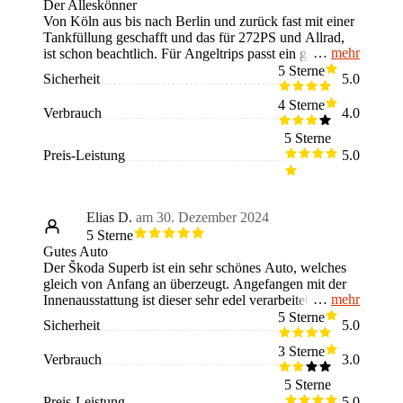
Der Alleskönner
Von Köln aus bis nach Berlin und zurück fast mit einer
Tankfüllung geschafft und das für 272PS und Allrad,
mehr
ist schon beachtlich. Für Angeltrips passt ein ganzes
Schlauchboot mit Angeln in den Kofferraum, wodurch
5 Sterne
Sicherheit
5.0
man ganz entspannt mit 4 Freunden ein Wochenende
wegfahren kann. Das Auto hat alles, was man braucht,
4 Sterne
Verbrauch
4.0
ich würde es immer wurde kaufen.
5 Sterne
Preis-Leistung
5.0
Elias D.
am 30. Dezember 2024
5 Sterne
Gutes Auto
Der Škoda Superb ist ein sehr schönes Auto, welches
gleich von Anfang an überzeugt. Angefangen mit der
mehr
Innenausstattung ist dieser sehr edel verarbeitet worden.
Die Sitze bestehen aus hochwertigem Leder. Das Auto
5 Sterne
Sicherheit
5.0
besitzt außerdem ein sehr großes Display und alle
Fahrassistenzsysteme wie Spurhalte-Überhol- und
3 Sterne
Verbrauch
3.0
Geschwindigkeitsassistent sind vorhanden. Der Motor
ist sehr stark und ist auch für anspruchsvolle Strecken
5 Sterne
geeignet. Bezüglich der Sitzfreiheit ist das Auto sehr
Preis-Leistung
5.0