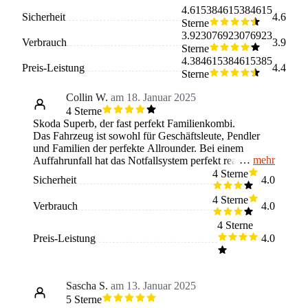
4.615384615384615
Sicherheit
4.6
Sterne
3.923076923076923
Verbrauch
3.9
Sterne
4.384615384615385
Preis-Leistung
4.4
Sterne
Collin W.
am 18. Januar 2025
4 Sterne
Skoda Superb, der fast perfekt Familienkombi.
Das Fahrzeug ist sowohl für Geschäftsleute, Pendler
und Familien der perfekte Allrounder. Bei einem
mehr
Auffahrunfall hat das Notfallsystem perfekt reagiert und
den kranken Wagen gerufen, was bei einem schweren
4 Sterne
Sicherheit
4.0
Unfall einem das Leben hätte retten können. Ebenso
das Platzangebot in diesem Fahrzeug ist unfassbar. Auf
4 Sterne
Verbrauch
4.0
der Rückbank hat man eine sehr angeben Beinfreiheit
und der Kofferraum ist sowieso Umschlagbar. Ebenso
4 Sterne
der Verbrauch. Es ist zwar der kleinste Motor, den wir
Preis-Leistung
4.0
fahren, jedoch mit seinen 150PS kann man locker bei
einem Verbrauch von 6.2 - 6,4 Liter herumkommen.
Abschließend bekommt man sehr viel Auto für relativ
wenig Geld.
Sascha S.
am 13. Januar 2025
5 Sterne