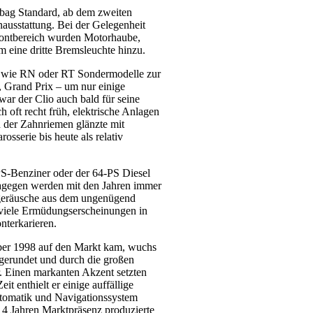
rbag Standard, ab dem zweiten
nausstattung. Bei der Gelegenheit
rontbereich wurden Motorhaube,
m eine dritte Bremsleuchte hinzu.
en wie RN oder RT Sondermodelle zur
, Grand Prix – um nur einige
ar der Clio auch bald für seine
 oft recht früh, elektrische Anlagen
 der Zahnriemen glänzte mit
osserie bis heute als relativ
PS-Benziner oder der 64-PS Diesel
dagegen werden mit den Jahren immer
rgeräusche aus dem ungenügend
viele Ermüdungserscheinungen in
nterkarieren.
mber 1998 auf den Markt kam, wuchs
bgerundet und durch die großen
r. Einen markanten Akzent setzten
t enthielt er einige auffällige
utomatik und Navigationssystem
 14 Jahren Marktpräsenz produzierte