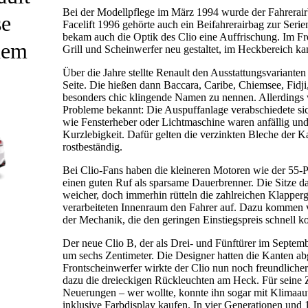
Bei der Modellpflege im März 1994 wurde der Fahrerai
se
Facelift 1996 gehörte auch ein Beifahrerairbag zur Serie
bekam auch die Optik des Clio eine Auffrischung. Im F
dem
Grill und Scheinwerfer neu gestaltet, im Heckbereich ka
Über die Jahre stellte Renault den Ausstattungsvariant
Seite. Die hießen dann Baccara, Caribe, Chiemsee, Fidji
besonders chic klingende Namen zu nennen. Allerdings w
Probleme bekannt: Die Auspuffanlage verabschiedete sich
wie Fensterheber oder Lichtmaschine waren anfällig und
Kurzlebigkeit. Dafür gelten die verzinkten Bleche der Kar
rostbeständig.
Bei Clio-Fans haben die kleineren Motoren wie der 55-
einen guten Ruf als sparsame Dauerbrenner. Die Sitze 
weicher, doch immerhin rütteln die zahlreichen Klappe
verarbeiteten Innenraum den Fahrer auf. Dazu kommen 
der Mechanik, die den geringen Einstiegspreis schnell ko
Der neue Clio B, der als Drei- und Fünftürer im Septe
um sechs Zentimeter. Die Designer hatten die Kanten a
Frontscheinwerfer wirkte der Clio nun noch freundliche
dazu die dreieckigen Rückleuchten am Heck. Für seine Zei
Neuerungen – wer wollte, konnte ihn sogar mit Klimaa
inklusive Farbdisplay kaufen. In vier Generationen und