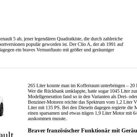
ault 5 ab, jener legendären Quadratkiste, die durch zahlreiche
portversionen populär geworden ist. Der Clio A, der ab 1991 auf
dagegen ein braves Vernunftauto mit größer und geräumiger
265 Liter konnte man im Kofferraum unterbringen – 20 L
Wer die Rückbank umklappte, hatte sogar 1045 Liter zur 
Modellgeneration fand so in den Varianten als Drei- ode
Benziner-Motoren reichte das Spektrum vom 1,2 Liter Vi
Liter mit 135 PS. Bei den Dieseln dagegen regierte die M
einen sparsamen und etwas trägen 1,9 Liter Motor mit 6
auskommen musste.
Braver französischer Funktionär mit Gerä
ault