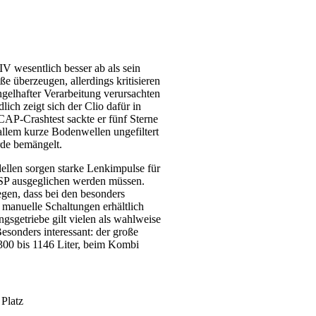
IV wesentlich besser ab als sein
e überzeugen, allerdings kritisieren
gelhafter Verarbeitung verursachten
ich zeigt sich der Clio dafür in
AP-Crashtest sackte er fünf Sterne
allem kurze Bodenwellen ungefiltert
rde bemängelt.
llen sorgen starke Lenkimpulse für
SP ausgeglichen werden müssen.
egen, dass bei den besonders
 manuelle Schaltungen erhältlich
sgetriebe gilt vielen als wahlweise
esonders interessant: der große
300 bis 1146 Liter, beim Kombi
 Platz