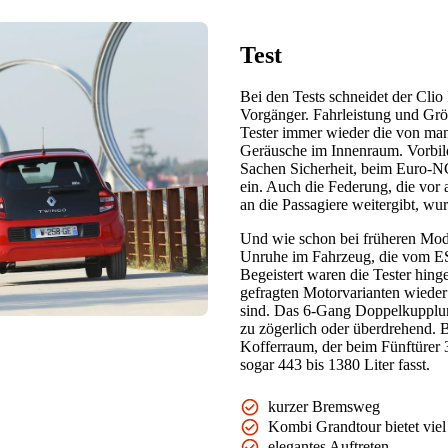
Test
Bei den Tests schneidet der Clio 
Vorgänger. Fahrleistung und Größ
Tester immer wieder die von man
Geräusche im Innenraum. Vorbildl
Sachen Sicherheit, beim Euro-NC
ein. Auch die Federung, die vor 
an die Passagiere weitergibt, wu
Und wie schon bei früheren Mode
Unruhe im Fahrzeug, die vom E
Begeistert waren die Tester hing
gefragten Motorvarianten wieder
sind. Das 6-Gang Doppelkupplung
zu zögerlich oder überdrehend. B
Kofferraum, der beim Fünftürer 
sogar 443 bis 1380 Liter fasst.
kurzer Bremsweg
Kombi Grandtour bietet viel
elegantes Auftreten