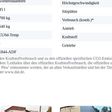
Vorderradantrieb
Höchstgeschwindigkeit
45 l
Sitzplätze
700 kg
Verbrauch (komb.)*
540 kg
Antrieb
EU6d-Temp
Kraftstoff
-
Getriebe
1844-ADF
llen Kraftstoffverbrauch und zu den offiziellen spezifischen CO2-Emi
 'Leitfaden über den offiziellen Kraftstoffverbrauch, die offizielle
r Pkw' entnommen werden, der an allen Verkaufsstellen und bei der '
nter www.dat.de.