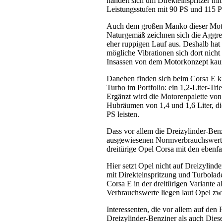
handelt sich um Direkteinspritzer m
Leistungsstufen mit 90 PS und 115 P
Auch dem großen Manko dieser Moto
Naturgemäß zeichnen sich die Aggre
eher ruppigen Lauf aus. Deshalb hat
mögliche Vibrationen sich dort nich
Insassen von dem Motorkonzept kau
Daneben finden sich beim Corsa E kl
Turbo im Portfolio: ein 1,2-Liter-Tr
Ergänzt wird die Motorenpalette von
Hubräumen von 1,4 und 1,6 Liter, d
PS leisten.
Dass vor allem die Dreizylinder-Ben
ausgewiesenen Normverbrauchswerten 
dreitürige Opel Corsa mit den ebenf
Hier setzt Opel nicht auf Dreizylinde
mit Direkteinspritzung und Turbolad
Corsa E in der dreitürigen Variante 
Verbrauchswerte liegen laut Opel zw
Interessenten, die vor allem auf den
Dreizylinder-Benziner als auch Diese