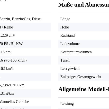
Maße und Abmessu
Benzin, Benzin/Gas, Diesel
Länge
4 / Reihe
Höhe
1.229 cm³
Radstand
70 PS
/
51 KW
Ladevolume
115 nm
Kofferraumvolumen
16 s (0-100 km/h)
Türen
162 km/h
Leergewicht
-
Zulässiges Gesamtgewicht
5,7 kwH/100km
Allgemeine Modell-
131 g/km
Manuelles Getriebe
Leistung