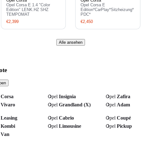
Opel Corsa
Opel Corsa
Opel Corsa E 1.4 "Color
Opel Corsa E
Edition" LENK.HZ SHZ
Edition*CarPlay*Sitzheizung*
TEMPOMAT
PDC*
€2,399
€2,450
Alle ansehen
ote
pen
l
Corsa
Opel
Insignia
Opel
Zafira
l
Vivaro
Opel
Grandland (X)
Opel
Adam
l
Leasing
Opel
Cabrio
Opel
Coupé
l
Kombi
Opel
Limousine
Opel
Pickup
l
Van