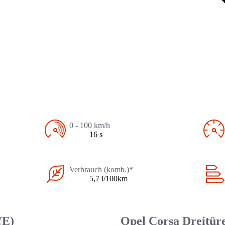
0 - 100 km/h
16 s
Verbrauch (komb.)*
5,7 l/100km
(E)
Opel Corsa Dreitüre