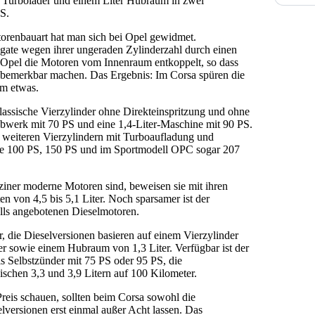
it Turbolader und einem Liter Hubraum in zwei
S.
renbauart hat man sich bei Opel gewidmet.
gate wegen ihrer ungeraden Zylinderzahl durch einen
 Opel die Motoren vom Innenraum entkoppelt, so dass
t bemerkbar machen. Das Ergebnis: Im Corsa spüren die
m etwas.
assische Vierzylinder ohne Direkteinspritzung und ohne
iebwerk mit 70 PS und eine 1,4-Liter-Maschine mit 90 PS.
 weiteren Vierzylindern mit Turboaufladung und
ie 100 PS, 150 PS und im Sportmodell OPC sogar 207
ziner moderne Motoren sind, beweisen sie mit ihren
von 4,5 bis 5,1 Liter. Noch sparsamer ist der
alls angebotenen Dieselmotoren.
r, die Dieselversionen basieren auf einem Vierzylinder
er sowie einem Hubraum von 1,3 Liter. Verfügbar ist der
als Selbstzünder mit 75 PS oder 95 PS, die
ischen 3,3 und 3,9 Litern auf 100 Kilometer.
 Preis schauen, sollten beim Corsa sowohl die
lversionen erst einmal außer Acht lassen. Das