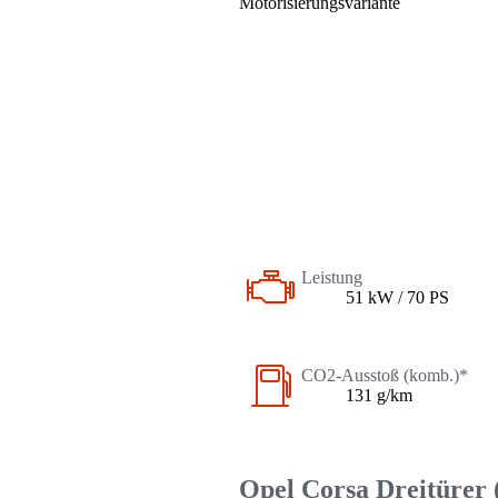
Motorisierungsvariante
Leistung
51 kW / 70 PS
CO2-Ausstoß (komb.)*
131 g/km
Opel Corsa Dreitürer 