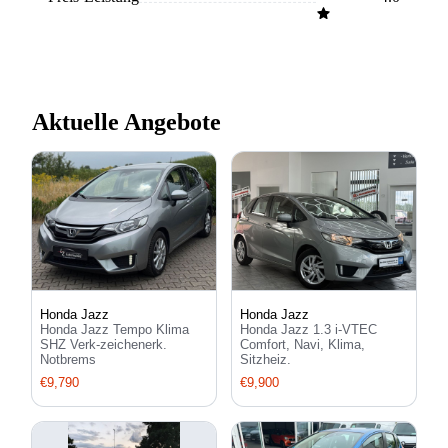
der Komfort darunter leidet. Reparaturen am Auto hatte
ich jedoch kaum welche gehabt. Ich kann das Auto also
mit guten Gewissen auf jeden Fall an Fahranfänger
weiterempfehlen.
Aktuelle Angebote
Honda Jazz
Honda Jazz
Honda Jazz Tempo Klima
Honda Jazz 1.3 i-VTEC
SHZ Verk-zeichenerk.
Comfort, Navi, Klima,
Notbrems
Sitzheiz.
€9,790
€9,900