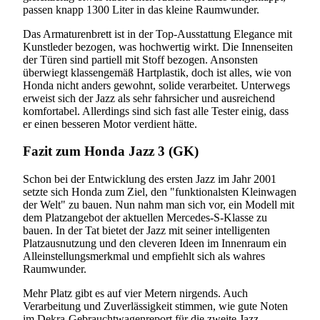
passen knapp 1300 Liter in das kleine Raumwunder.
Das Armaturenbrett ist in der Top-Ausstattung Elegance mit
Kunstleder bezogen, was hochwertig wirkt. Die Innenseiten
der Türen sind partiell mit Stoff bezogen. Ansonsten
überwiegt klassengemäß Hartplastik, doch ist alles, wie von
Honda nicht anders gewohnt, solide verarbeitet. Unterwegs
erweist sich der Jazz als sehr fahrsicher und ausreichend
komfortabel. Allerdings sind sich fast alle Tester einig, dass
er einen besseren Motor verdient hätte.
Fazit zum Honda Jazz 3 (GK)
Schon bei der Entwicklung des ersten Jazz im Jahr 2001
setzte sich Honda zum Ziel, den "funktionalsten Kleinwagen
der Welt" zu bauen. Nun nahm man sich vor, ein Modell mit
dem Platzangebot der aktuellen Mercedes-S-Klasse zu
bauen. In der Tat bietet der Jazz mit seiner intelligenten
Platzausnutzung und den cleveren Ideen im Innenraum ein
Alleinstellungsmerkmal und empfiehlt sich als wahres
Raumwunder.
Mehr Platz gibt es auf vier Metern nirgends. Auch
Verarbeitung und Zuverlässigkeit stimmen, wie gute Noten
im Dekra-Gebrauchtwagenreport für die zweite Jazz-