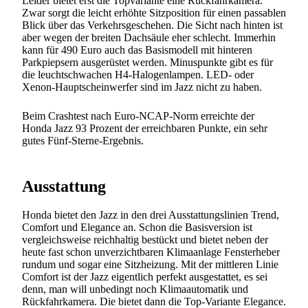
Leider bietet erst die Topvariante eine Rückfahrkamera.
Zwar sorgt die leicht erhöhte Sitzposition für einen passablen
Blick über das Verkehrsgeschehen. Die Sicht nach hinten ist
aber wegen der breiten Dachsäule eher schlecht. Immerhin
kann für 490 Euro auch das Basismodell mit hinteren
Parkpiepsern ausgerüstet werden. Minuspunkte gibt es für
die leuchtschwachen H4-Halogenlampen. LED- oder
Xenon-Hauptscheinwerfer sind im Jazz nicht zu haben.
Beim Crashtest nach Euro-NCAP-Norm erreichte der
Honda Jazz 93 Prozent der erreichbaren Punkte, ein sehr
gutes Fünf-Sterne-Ergebnis.
Ausstattung
Honda bietet den Jazz in den drei Ausstattungslinien Trend,
Comfort und Elegance an. Schon die Basisversion ist
vergleichsweise reichhaltig bestückt und bietet neben der
heute fast schon unverzichtbaren Klimaanlage Fensterheber
rundum und sogar eine Sitzheizung. Mit der mittleren Linie
Comfort ist der Jazz eigentlich perfekt ausgestattet, es sei
denn, man will unbedingt noch Klimaautomatik und
Rückfahrkamera. Die bietet dann die Top-Variante Elegance.