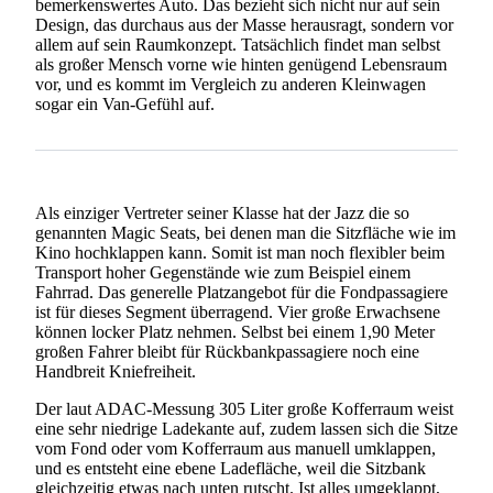
bemerkenswertes Auto. Das bezieht sich nicht nur auf sein
Design, das durchaus aus der Masse herausragt, sondern vor
allem auf sein Raumkonzept. Tatsächlich findet man selbst
als großer Mensch vorne wie hinten genügend Lebensraum
vor, und es kommt im Vergleich zu anderen Kleinwagen
sogar ein Van-Gefühl auf.
Als einziger Vertreter seiner Klasse hat der Jazz die so
genannten Magic Seats, bei denen man die Sitzfläche wie im
Kino hochklappen kann. Somit ist man noch flexibler beim
Transport hoher Gegenstände wie zum Beispiel einem
Fahrrad. Das generelle Platzangebot für die Fondpassagiere
ist für dieses Segment überragend. Vier große Erwachsene
können locker Platz nehmen. Selbst bei einem 1,90 Meter
großen Fahrer bleibt für Rückbankpassagiere noch eine
Handbreit Kniefreiheit.
Der laut ADAC-Messung 305 Liter große Kofferraum weist
eine sehr niedrige Ladekante auf, zudem lassen sich die Sitze
vom Fond oder vom Kofferraum aus manuell umklappen,
und es entsteht eine ebene Ladefläche, weil die Sitzbank
gleichzeitig etwas nach unten rutscht. Ist alles umgeklappt,