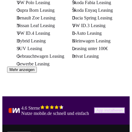
VW Polo Leasing
Škoda Fabia Leasing
Cupra Born Leasing
Škoda Enyaq Leasing
Renault Zoe Leasing
Dacia Spring Leasing
Nissan Leaf Leasing
VW ID.3 Leasing
VW ID.4 Leasing
E-Auto Leasing
Hybrid Leasing
Kleinwagen Leasing
SUV Leasing
Leasing unter 100€
Gebrauchtwagen Leasing
Privat Leasing
Gewerbe Leasing
Mehr anzeigen
4.6 Sterne
App installieren
Nutze mobile.de schnell und einfach