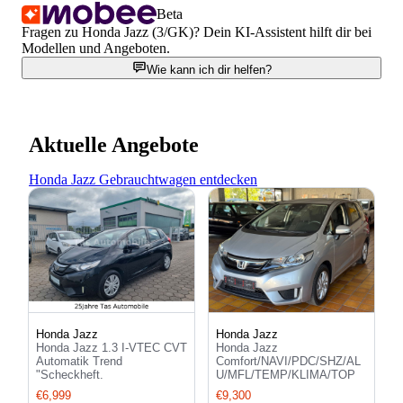
Beta
Fragen zu Honda Jazz (3/GK)? Dein KI-Assistent hilft dir bei
Modellen und Angeboten.
Wie kann ich dir helfen?
Aktuelle Angebote
Honda Jazz Gebrauchtwagen entdecken
Honda Jazz
Honda Jazz
Honda Jazz 1.3 I-VTEC CVT
Honda Jazz
Automatik Trend
Comfort/NAVI/PDC/SHZ/AL
"Scheckheft.
U/MFL/TEMP/KLIMA/TOP
€6,999
€9,300