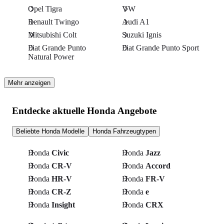
Opel Tigra
VW
Renault Twingo
Audi A1
Mitsubishi Colt
Suzuki Ignis
Fiat Grande Punto
Fiat Grande Punto Sport
Natural Power
Mehr anzeigen
Entdecke aktuelle Honda Angebote
Beliebte Honda Modelle
Honda Fahrzeugtypen
Honda
Civic
Honda
Jazz
Honda
CR-V
Honda
Accord
Honda
HR-V
Honda
FR-V
Honda
CR-Z
Honda
e
Honda
Insight
Honda
CRX