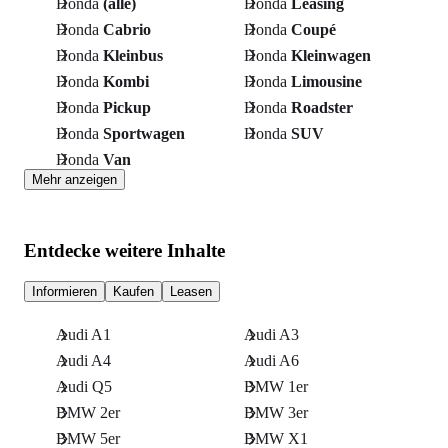
Honda
(alle)
Honda
Leasing
Honda
Cabrio
Honda
Coupé
Honda
Kleinbus
Honda
Kleinwagen
Honda
Kombi
Honda
Limousine
Honda
Pickup
Honda
Roadster
Honda
Sportwagen
Honda
SUV
Honda
Van
Mehr anzeigen
Entdecke weitere Inhalte
Informieren
Kaufen
Leasen
Audi A1
Audi A3
Audi A4
Audi A6
Audi Q5
BMW 1er
BMW 2er
BMW 3er
BMW 5er
BMW X1