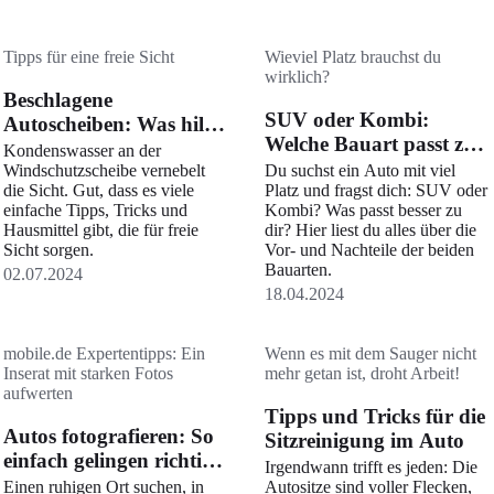
überschaubarem Aufwand in
Schuss hältst – vom Innenraum
bis zur Reserveradmulde.
Tipps für eine freie Sicht
Wieviel Platz brauchst du
wirklich?
Beschlagene
SUV oder Kombi:
Autoscheiben: Was hilft
Welche Bauart passt zu
wirklich?
​​​​​​​Kondenswasser an der
dir?
Windschutzscheibe vernebelt
Du suchst ein Auto mit viel
die Sicht. Gut, dass es viele
Platz und fragst dich: SUV oder
einfache Tipps, Tricks und
Kombi? Was passt besser zu
Hausmittel gibt, die für freie
dir? Hier liest du alles über die
Sicht sorgen.
Vor- und Nachteile der beiden
Bauarten.
02.07.2024
18.04.2024
mobile.de Expertentipps: Ein
Wenn es mit dem Sauger nicht
Inserat mit starken Fotos
mehr getan ist, droht Arbeit!
aufwerten
Tipps und Tricks für die
Autos fotografieren: So
Sitzreinigung im Auto
einfach gelingen richtig
Irgendwann trifft es jeden: Die
gute Bilder
Einen ruhigen Ort suchen, in
Autositze sind voller Flecken,