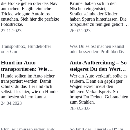
die Hocke gehen oder das Navi
Krümel haben sich in den
anmachen. Es gibt einfache
Nischen eingenistet,
Tricks, wie gute Autofotos
Straßenschuhe der Kinder
entstehen. Sieh hier die perfekte
haben Spuren hinterlassen. Die
Fotostrecke.
Sitzpolster zu reinigen gehört zu
den Standards der Autopflege.
27.11.2023
26.07.2023
Das kannst du für relativ viel
Geld von Experten machen
lassen. Aber mit etwas
Transportbox, Hundekoffer
Was Du selbst machen kannst
Geschick und diesen Tipps
oder Gurt
oder besser dem Profi überlässt
bekommst du die Sitze im
Fahrzeug auch selbst wieder
Hund im Auto
Auto-Aufbereitung – So
strahlend sauber.
transportieren: Wie
steigerst Du den Wert
funktioniert das am
Deines Autos
Hunde sollten im Auto sicher
Wer ein Auto verkauft, sollte es
sichersten?
transportiert werden. Damit
säubern. Denn ein gepflegter
schützt du das Tier und dich
Wagen erzielt meist den
selbst. Lies hier, wie du Hunde
höheren Verkaufspreis. So
am besten sichern kannst.
bringst Du Deinen Gebrauchten
zum Strahlen.
24.04.2023
26.02.2023
Elon, wir müssen reden: ESP-
So fährt der „Diesel-GTI“ im