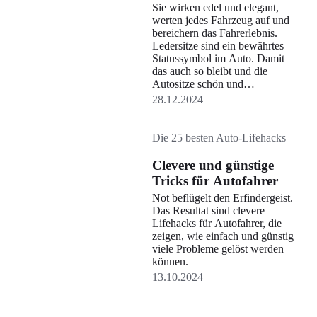
Sie wirken edel und elegant,
werten jedes Fahrzeug auf und
bereichern das Fahrerlebnis.
Ledersitze sind ein bewährtes
Statussymbol im Auto. Damit
das auch so bleibt und die
Autositze schön und
geschmeidig wirken, brauchen
28.12.2024
sie regelmäßige Pflege. Hier
bekommst du wertvolle Tipps,
wie Ledersitze im Alltag fit
Die 25 besten Auto-Lifehacks
bleiben.
Clevere und günstige
Tricks für Autofahrer
Not beflügelt den Erfindergeist.
Das Resultat sind clevere
Lifehacks für Autofahrer, die
zeigen, wie einfach und günstig
viele Probleme gelöst werden
können.
13.10.2024