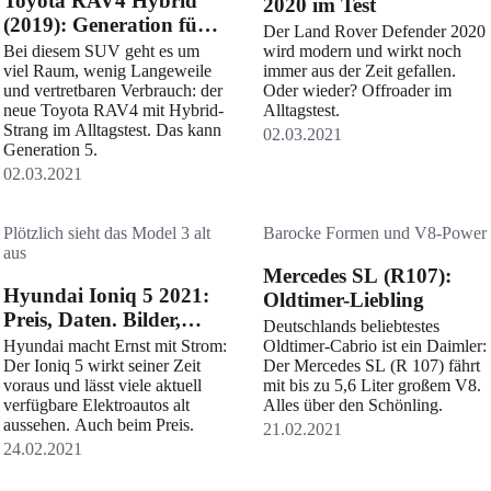
Toyota RAV4 Hybrid
2020 im Test
(2019): Generation fünf
Der Land Rover Defender 2020
im Alltagstest
Bei diesem SUV geht es um
wird modern und wirkt noch
viel Raum, wenig Langeweile
immer aus der Zeit gefallen.
und vertretbaren Verbrauch: der
Oder wieder? Offroader im
neue Toyota RAV4 mit Hybrid-
Alltagstest.
Strang im Alltagstest. Das kann
02.03.2021
Generation 5.
02.03.2021
Plötzlich sieht das Model 3 alt
Barocke Formen und V8-Power
aus
Mercedes SL (R107):
Hyundai Ioniq 5 2021:
Oldtimer-Liebling
Preis, Daten. Bilder,
Deutschlands beliebtestes
Marktstart
Hyundai macht Ernst mit Strom:
Oldtimer-Cabrio ist ein Daimler:
Der Ioniq 5 wirkt seiner Zeit
Der Mercedes SL (R 107) fährt
voraus und lässt viele aktuell
mit bis zu 5,6 Liter großem V8.
verfügbare Elektroautos alt
Alles über den Schönling.
aussehen. Auch beim Preis.
21.02.2021
24.02.2021