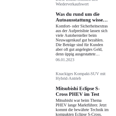
Wiederverkaufswert
Was du rund um die
Autoausstattung wissen
musst
Komfort- oder Sicherheitsextras
aus der Aufpreisliste lassen sich
viele Autohersteller beim
Neuwagenkauf gut bezahlen.
Die Beträge sind für Kunden
aber oft gut angelegtes Geld,
denn üppig ausgestattete
Fahrzeuge erzielen beim
06.01.2023
Wiederverkauf gute Preise. Wir
sagen dir, welche
Autoausstattungen besonders
Knackiges Kompakt-SUV mit
gefragt sind.
Hybrid-Antrieb
Mitsubishi Eclipse S-
Cross PHEV im Test
Mitsubishi war beim Thema
PHEV lange Marktführer. Jetzt
kommt die bewährte Technik im
kompakten Eclipse S-Cross.