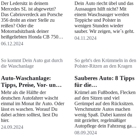
Ein Fall für den
Autoteppiche gründlich
Der Ledersitz in deinem
Dein Auto riecht übel und das
Autosattler
Mercedes SL ist abgewetzt?
Aussaugen hilft nicht? Mit
Das Cabrioverdeck am Porsche
einem Waschsauger werden
356 droht an einer Stelle zu
Teppiche und Polster in
reißen? Oder die
wenigen Stunden wieder
Motorradsitzbank deiner
sauber. Wir zeigen, wie´s geht.
heißgeliebten Honda CB 750
04.11.2024
Four ist durchgesessen? Das
06.12.2024
klingt nach einem Fall für den
Autosattler.
So kommt Dein Auto gut durch
So geht's den Krümmeln in den
die Waschanlage
Polster-Ritzen an den Kragen
Auto-Waschanlage:
Sauberes Auto: 8 Tipps
Tipps, Preise, Vor- und
für die
Nachteile
Innenraumreinigung
Mehr als die Hälfte der
Krümel am Fußboden, Flecken
deutschen Autofahrer wäscht
auf den Sitzen und viel
einmal im Monat ihr Auto. Oder
Gerümpel auf den Rücksitzen.
lässt es waschen. Worauf Du
Verschmutzte Autos machen
dabei achten solltest, liest Du
wenig Spaß. Dabei kannst du
hier.
mit gezielter, regelmäßiger
Autopflege dein Fahrzeug ganz
24.09.2024
einfach sauber halten. Acht
08.09.2024
Tipps, wie du dein Auto mit