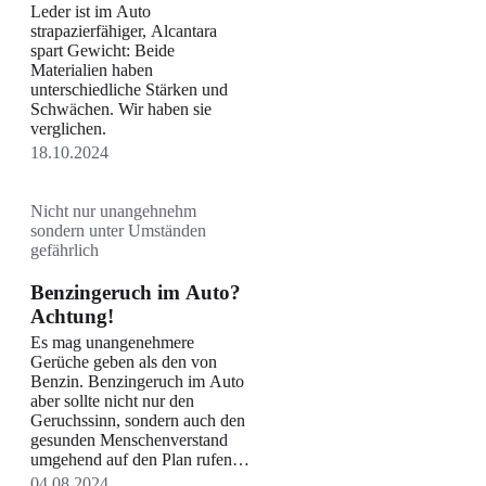
Leder ist im Auto
strapazierfähiger, Alcantara
spart Gewicht: Beide
Materialien haben
unterschiedliche Stärken und
Schwächen. Wir haben sie
verglichen.
18.10.2024
Nicht nur unangehnehm
sondern unter Umständen
gefährlich
Benzingeruch im Auto?
Achtung!
Es mag unangenehmere
Gerüche geben als den von
Benzin. Benzingeruch im Auto
aber sollte nicht nur den
Geruchssinn, sondern auch den
gesunden Menschenverstand
umgehend auf den Plan rufen.
Denn die durch Kraftstoff
04.08.2024