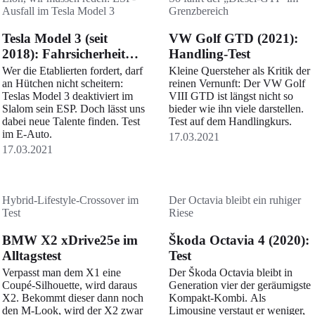
Ausfall im Tesla Model 3
Grenzbereich
Tesla Model 3 (seit
VW Golf GTD (2021):
2018): Fahrsicherheit
Handling-Test
und Dynamik
Wer die Etablierten fordert, darf
Kleine Quersteher als Kritik der
an Hütchen nicht scheitern:
reinen Vernunft: Der VW Golf
Teslas Model 3 deaktiviert im
VIII GTD ist längst nicht so
Slalom sein ESP. Doch lässt uns
bieder wie ihn viele darstellen.
dabei neue Talente finden. Test
Test auf dem Handlingkurs.
im E-Auto.
17.03.2021
17.03.2021
Hybrid-Lifestyle-Crossover im
Der Octavia bleibt ein ruhiger
Test
Riese
BMW X2 xDrive25e im
Škoda Octavia 4 (2020):
Alltagstest
Test
Verpasst man dem X1 eine
Der Škoda Octavia bleibt in
Coupé-Silhouette, wird daraus
Generation vier der geräumigste
X2. Bekommt dieser dann noch
Kompakt-Kombi. Als
den M-Look, wird der X2 zwar
Limousine verstaut er weniger,