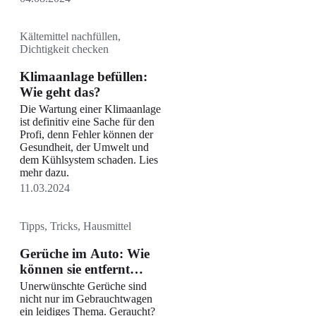
entstehenden Dämpfe sind hoch
gesundheitsschädigend und
darüber hinaus buchstäblich
Kältemittel nachfüllen,
brandgefährlich. Wir zeigen dir,
Dichtigkeit checken
wie du der Ursache des
Geruchs auf die Spur kommst
Klimaanlage befüllen:
und den Geruch im Wagen
Wie geht das?
wirkungsvoll bekämpfen
Die Wartung einer Klimaanlage
kannst.
ist definitiv eine Sache für den
Profi, denn Fehler können der
Gesundheit, der Umwelt und
dem Kühlsystem schaden. Lies
mehr dazu.
11.03.2024
Tipps, Tricks, Hausmittel
Gerüche im Auto: Wie
können sie entfernt
werden?
Unerwünschte Gerüche sind
nicht nur im Gebrauchtwagen
ein leidiges Thema. Geraucht?