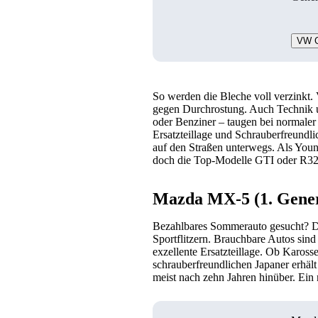
VW G
So werden die Bleche voll verzinkt
gegen Durchrostung. Auch Technik u
oder Benziner – taugen bei normaler
Ersatzteillage und Schrauberfreundli
auf den Straßen unterwegs. Als Young
doch die Top-Modelle GTI oder R32 s
Mazda MX-5 (1. Genera
Bezahlbares Sommerauto gesucht? D
Sportflitzern. Brauchbare Autos sin
exzellente Ersatzteillage. Ob Kaross
schrauberfreundlichen Japaner erhält
meist nach zehn Jahren hinüber. Ein 