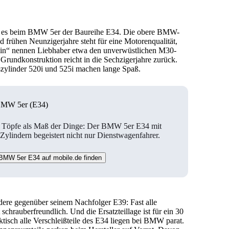
ibt es beim BMW 5er der Baureihe E34. Die obere BMW-
nd frühen Neunzigerjahre steht für eine Motorenqualität,
wein“ nennen Liebhaber etwa den unverwüstlichen M30-
Grundkonstruktion reicht in die Sechzigerjahre zurück.
szylinder 520i und 525i machen lange Spaß.
BMW 5er (E34)
 Töpfe als Maß der Dinge: Der BMW 5er E34 mit
 Zylindern begeistert nicht nur Dienstwagenfahrer.
BMW 5er E34 auf mobile.de finden
dere gegenüber seinem Nachfolger E39: Fast alle
 schrauberfreundlich. Und die Ersatzteillage ist für ein 30
ktisch alle Verschleißteile des E34 liegen bei BMW parat.