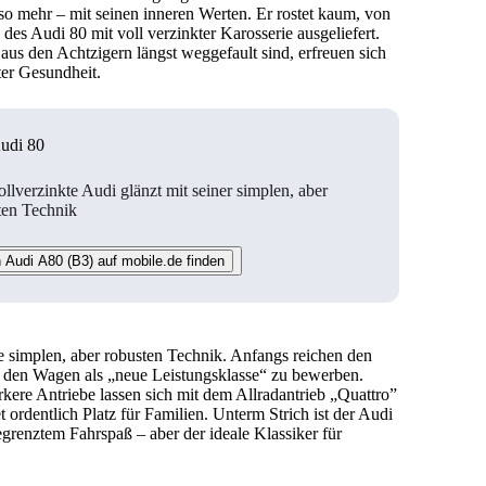
o mehr – mit seinen inneren Werten. Er rostet kaum, von
des Audi 80 mit voll verzinkter Karosserie ausgeliefert.
us den Achtzigern längst weggefault sind, erfreuen sich
er Gesundheit.
udi 80
llverzinkte Audi glänzt mit seiner simplen, aber
ten Technik
 Audi A80 (B3) auf mobile.de finden
e simplen, aber robusten Technik. Anfangs reichen den
m den Wagen als „neue Leistungsklasse“ zu bewerben.
kere Antriebe lassen sich mit dem Allradantrieb „Quattro”
ordentlich Platz für Familien. Unterm Strich ist der Audi
renztem Fahrspaß – aber der ideale Klassiker für