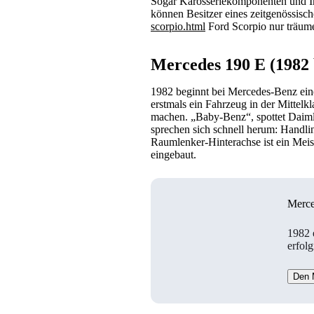
Sogar Karosseriekomponenten und In
können Besitzer eines zeitgenössisc
scorpio.html
Ford Scorpio nur träum
Mercedes 190 E (1982 
1982 beginnt bei Mercedes-Benz ei
erstmals ein Fahrzeug in der Mittelkl
machen. „Baby-Benz“, spottet Daiml
sprechen sich schnell herum: Handli
Raumlenker-Hinterachse ist ein Meis
eingebaut.
Merce
1982 
erfol
Den 