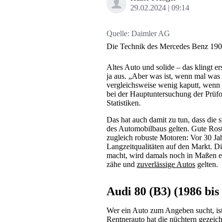
29.02.2024
09:14
Quelle:
Daimler AG
Die Technik des Mercedes Benz 190 E 
Altes Auto und solide – das klingt e
ja aus. „Aber was ist, wenn mal was 
vergleichsweise wenig kaputt, wenn s
bei der Hauptuntersuchung der Prüfor
Statistiken.
Das hat auch damit zu tun, dass die 
des Automobilbaus gelten. Gute Rostv
zugleich robuste Motoren: Vor 30 Ja
Langzeitqualitäten auf den Markt. Di
macht, wird damals noch in Maßen ein
zähe und
zuverlässige Autos
gelten.
Audi 80 (B3) (1986 bis
Wer ein Auto zum Angeben sucht, ist 
Rentnerauto hat die nüchtern gezeic