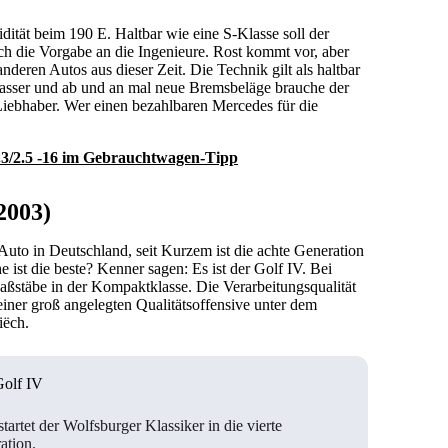
ität beim 190 E. Haltbar wie eine S-Klasse soll der
lich die Vorgabe an die Ingenieure. Rost kommt vor, aber
nderen Autos aus dieser Zeit. Die Technik gilt als haltbar
 Wasser und ab und an mal neue Bremsbeläge brauche der
iebhaber. Wer einen bezahlbaren Mercedes für die
.3/2.5 -16 im Gebrauchtwagen-Tipp
2003)
Auto in Deutschland, seit Kurzem ist die achte Generation
ist die beste? Kenner sagen: Es ist der Golf IV. Bei
Maßstäbe in der Kompaktklasse. Die Verarbeitungsqualität
t einer groß angelegten Qualitätsoffensive unter dem
iëch.
olf IV
tartet der Wolfsburger Klassiker in die vierte
ation.