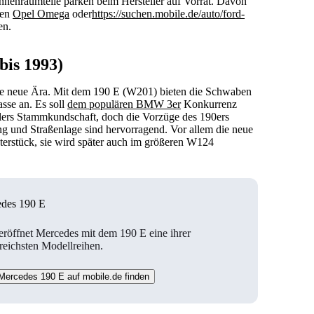
nenraumteile parken beim Hersteller auf Vorrat. Davon
hen
Opel Omega
oder
https://suchen.mobile.de/auto/ford-
en.
bis 1993)
ne neue Ära. Mit dem 190 E (W201) bieten die Schwaben
asse an. Es soll
dem populären BMW 3er
Konkurrenz
ers Stammkundschaft, doch die Vorzüge des 190ers
ng und Straßenlage sind hervorragend. Vor allem die neue
terstück, sie wird später auch im größeren W124
des 190 E
eröffnet Mercedes mit dem 190 E eine ihrer
greichsten Modellreihen.
Mercedes 190 E auf mobile.de finden