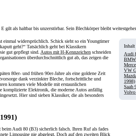
gilt als haltbar bis unzerstörbar. Sein Blechkörper bleibt weitestgehen
rst einmal widersprüchlich. Schick sieht so ein Youngtimer
Inhalt
kaputt geht?“ Tatsächlich geht bei Klassikern
ie gut gepflegt sind.
Autos mit H-Kennzeichen
schneiden
Audi 
ganisationen überdurchschnittlich gut ab, das zeigen die
BMW 
Merce
VW Go
späten 80er- und frühen 90er-Jahre als eine goldene Zeit
Mazda
orsorge dank verzinkter Bleche, fortschrittliche und
1998)
hren kommen viele Modelle mit erstaunlichen
Saab 
e komplizierte Elektronik, die moderne Autos anfällig
Volvo
gesetzt. Hier sind sieben Klassiker, die als besonders
 1991)
beim Audi 80 (B3) sicherlich falsch. Ihren Ruf als fades
hnete Limousine nie abgelegt. Doch auf den zweiten Blick