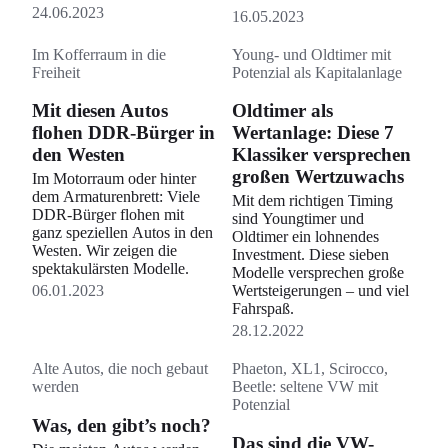
24.06.2023
16.05.2023
Im Kofferraum in die
Young- und Oldtimer mit
Freiheit
Potenzial als Kapitalanlage
Mit diesen Autos
Oldtimer als
flohen DDR-Bürger in
Wertanlage: Diese 7
den Westen
Klassiker versprechen
großen Wertzuwachs
Im Motorraum oder hinter
dem Armaturenbrett: Viele
Mit dem richtigen Timing
DDR-Bürger flohen mit
sind Youngtimer und
ganz speziellen Autos in den
Oldtimer ein lohnendes
Westen. Wir zeigen die
Investment. Diese sieben
spektakulärsten Modelle.
Modelle versprechen große
06.01.2023
Wertsteigerungen – und viel
Fahrspaß.
28.12.2022
Alte Autos, die noch gebaut
Phaeton, XL1, Scirocco,
werden
Beetle: seltene VW mit
Potenzial
Was, den gibt’s noch?
Das sind die VW-