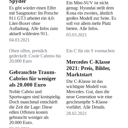
Spyder
Ein Mini-SUV ist nicht
Es gibt wieder einen Elfer
genug: Hyundai stellt dem
mit Saugmotor: Im Porsche
Kona ein zweites, ähnlich
911 GT3 arbeitet ein 4,0-
großes Modell zur Seite. Es
Liter-Boxer ohne
soll vor allem mehr Platz
Aufladung. Alle Infos zum
bieten. Alle Infos.
aktuell wildesten 911.
03.03.2021
04.03.2021
Oben offen, preislich
Ein C für ein S vormachen
gedeckelt: Coole Cabrios bis
20.000 Euro
Mercedes C-Klasse
2021: Preis, Bilder,
Gebrauchte Traum-
Marktstart
Cabrios für weniger
Die C-Klasse ist das
als 20.000 Euro
wichtigste Modell von
Noble Cabrio und
Mercedes. Gut, dass die
Sportwagen sind kostspielig.
neue Generation wie eine
Doch manchmal entschärft
geschrumpfte S-Klasse
die Zeit die Lage: Diese
vorfährt. Alle Details.
edlen Offenen kosten
28.02.2021
gebraucht weniger als
20.000 Euro.