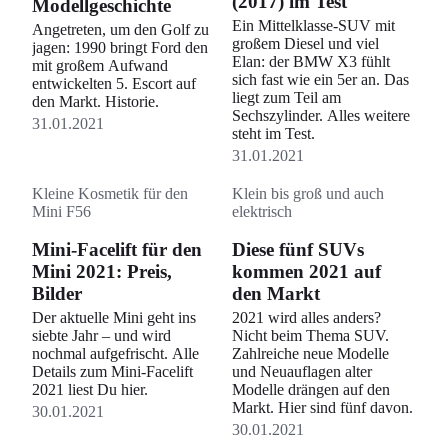
(2017) im Test
Modellgeschichte
Ein Mittelklasse-SUV mit
Angetreten, um den Golf zu
großem Diesel und viel
jagen: 1990 bringt Ford den
Elan: der BMW X3 fühlt
mit großem Aufwand
sich fast wie ein 5er an. Das
entwickelten 5. Escort auf
liegt zum Teil am
den Markt. Historie.
Sechszylinder. Alles weitere
31.01.2021
steht im Test.
31.01.2021
Kleine Kosmetik für den
Klein bis groß und auch
Mini F56
elektrisch
Mini-Facelift für den
Diese fünf SUVs
Mini 2021: Preis,
kommen 2021 auf
Bilder
den Markt
Der aktuelle Mini geht ins
2021 wird alles anders?
siebte Jahr – und wird
Nicht beim Thema SUV.
nochmal aufgefrischt. Alle
Zahlreiche neue Modelle
Details zum Mini-Facelift
und Neuauflagen alter
2021 liest Du hier.
Modelle drängen auf den
Markt. Hier sind fünf davon.
30.01.2021
30.01.2021