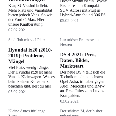
Dieser Suzuki ist ein Toyota:
Klar, SUVs sind beliebt.
Erster Test im Kompakt-
Suchen
Mehr Platz und Variabilität
SUV Across mit Plug-in-
bieten jedoch Vans. So wie
Hybrid-Antrieb und 306 PS
der Ford C-Max. Hier
05.02.2021
unsere Kaufberatung.
07.02.2021
Stadtfloh mit viel Platz
Luxuriöser Franzose aus
Hessen
Hyundai ix20 (2010-
DS 4 2021: Preis,
2019): Probleme,
Daten, Bilder,
Mängel
Marktstart
Viel Platz, wenig Länge:
Der Hyundai ix20 ist mehr
Der neue DS 4 teilt sich die
Van als Kleinwagen. Was es
Technik mit dem nächsten
beim kleinen Koreaner zu
Opel Astra, tritt aber gegen
beachten gibt, liest du hier
Audi, Mercedes und BMW
an. Erste Infos zum Luxus-
05.02.2021
Kompakten.
03.02.2021
Kleine Autos für lange
Der stärkste M, der bisher
Strecken
gebaut wurde