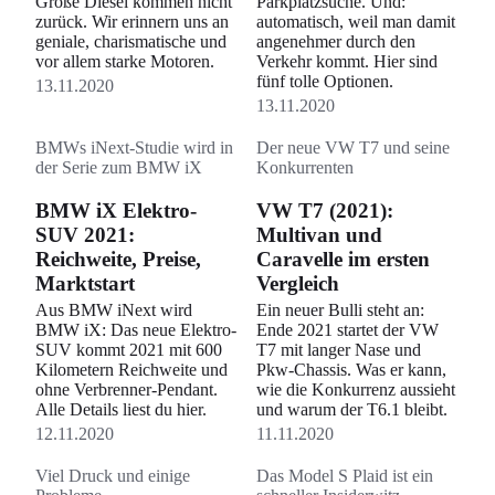
Große Diesel kommen nicht
Parkplatzsuche. Und:
zurück. Wir erinnern uns an
automatisch, weil man damit
geniale, charismatische und
angenehmer durch den
vor allem starke Motoren.
Verkehr kommt. Hier sind
fünf tolle Optionen.
13.11.2020
13.11.2020
BMWs iNext-Studie wird in
Der neue VW T7 und seine
der Serie zum BMW iX
Konkurrenten
BMW iX Elektro-
VW T7 (2021):
SUV 2021:
Multivan und
Reichweite, Preise,
Caravelle im ersten
Marktstart
Vergleich
Aus BMW iNext wird
Ein neuer Bulli steht an:
BMW iX: Das neue Elektro-
Ende 2021 startet der VW
SUV kommt 2021 mit 600
T7 mit langer Nase und
Kilometern Reichweite und
Pkw-Chassis. Was er kann,
ohne Verbrenner-Pendant.
wie die Konkurrenz aussieht
Alle Details liest du hier.
und warum der T6.1 bleibt.
12.11.2020
11.11.2020
Viel Druck und einige
Das Model S Plaid ist ein