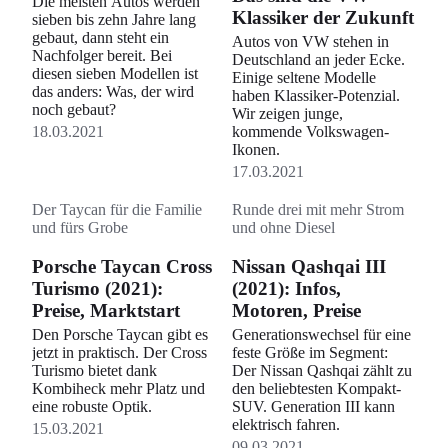
Die meisten Autos werden
Klassiker der Zukunft
sieben bis zehn Jahre lang
gebaut, dann steht ein
Autos von VW stehen in
Nachfolger bereit. Bei
Deutschland an jeder Ecke.
diesen sieben Modellen ist
Einige seltene Modelle
das anders: Was, der wird
haben Klassiker-Potenzial.
noch gebaut?
Wir zeigen junge,
18.03.2021
kommende Volkswagen-
Ikonen.
17.03.2021
Der Taycan für die Familie
Runde drei mit mehr Strom
und fürs Grobe
und ohne Diesel
Porsche Taycan Cross
Nissan Qashqai III
Turismo (2021):
(2021): Infos,
Preise, Marktstart
Motoren, Preise
Den Porsche Taycan gibt es
Generationswechsel für eine
jetzt in praktisch. Der Cross
feste Größe im Segment:
Turismo bietet dank
Der Nissan Qashqai zählt zu
Kombiheck mehr Platz und
den beliebtesten Kompakt-
eine robuste Optik.
SUV. Generation III kann
elektrisch fahren.
15.03.2021
09.03.2021