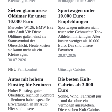
Kleinwagen-Preis
Schnäppchen im Check
Sieben glamouröse
Sportwagen unter
Oldtimer für unter
10.000 Euro:
10.000 Euro
Empfehlungen
Mercedes W126, BMW E32
Sportwagen müssen nicht
oder Audi V8: Diese
teuer sein: Gebrauchte Top-
Oldtimer galten einst als
Athleten im richtigen Alter
Statussymbol der
kosten weniger als 10.000
Oberschicht. Heute kosten
Euro. Das sind unsere
sie kaum mehr als ein
Favoriten.
Kleinwagen.
28.07.2026
30.07.2026
NEU
Fahrkomfort
Günstige Cabrios
Autos mit hohem
Die besten Kult-
Einstieg für Senioren
Cabrios ab 3.000
Euro
Hoher Einstieg, guter
Überblick, reichlich Komfort
Sonne, Wind, Fahrspaß pur
– Senioren haben spezielle
– und das ohne ein
Erwartungen an ihr Auto.
Vermögen auszugeben.
Hier sind unsere
Diese sieben Kult-Cabrios