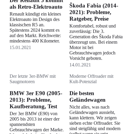
Der Renault 5 kommt
Škoda Fabia (2014-
als Retro-Elektroauto
2021): Probleme,
Renault kündigt ein kleines
Ratgeber, Preise
Elektroauto im Design des
klassischen R5 an.
Komfortabel, robust und
Spätestens 2024 kommt es
zuverlässig: Die 3.
auf den Markt. Reichweite:
Generation des Škoda Fabia
mindestens 400 Kilometer.
überzeugt uns. Bei einem
15.01.2021
Motor ist bei
Gebrauchtwagen jedoch
Vorsicht geboten.
14.01.2021
Der letzte 3er-BMW mit
Moderne Offroader mit
Saugmotoren
Kult-Potenzial
BMW 3er E90 (2005-
Die besten
2013): Probleme,
Geländewagen
Kaufberatung, Test
Nicht alles, was nach
Geländewagen aussieht,
Der 3er BMW (E90) von
kann klettern. Wir zeigen
2005 bis 2013 ist einer der
sieben echte Offroader. Sie
spannendsten
sind steigfähig und modern
Gebrauchtwagen der Marke.
(selbst wenn sie urig