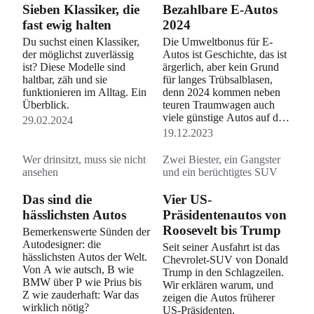
Sieben Klassiker, die
Bezahlbare E-Autos
fast ewig halten
2024
Du suchst einen Klassiker,
Die Umweltbonus für E-
der möglichst zuverlässig
Autos ist Geschichte, das ist
ist? Diese Modelle sind
ärgerlich, aber kein Grund
haltbar, zäh und sie
für langes Trübsalblasen,
funktionieren im Alltag. Ein
denn 2024 kommen neben
Überblick.
teuren Traumwagen auch
viele günstige Autos auf den
29.02.2024
Markt.
19.12.2023
Wer drinsitzt, muss sie nicht
Zwei Biester, ein Gangster
ansehen
und ein berüchtigtes SUV
Das sind die
Vier US-
hässlichsten Autos
Präsidentenautos von
Roosevelt bis Trump
Bemerkenswerte Sünden der
Autodesigner: die
Seit seiner Ausfahrt ist das
hässlichsten Autos der Welt.
Chevrolet-SUV von Donald
Von A wie autsch, B wie
Trump in den Schlagzeilen.
BMW über P wie Prius bis
Wir erklären warum, und
Z wie zauderhaft: War das
zeigen die Autos früherer
wirklich nötig?
US-Präsidenten.