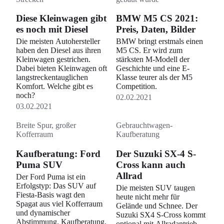
Diese Kleinwagen gibt
BMW M5 CS 2021:
es noch mit Diesel
Preis, Daten, Bilder
Die meisten Autohersteller
BMW bringt erstmals einen
haben den Diesel aus ihren
M5 CS. Er wird zum
Kleinwagen gestrichen.
stärksten M-Modell der
Dabei bieten Kleinwagen oft
Geschichte und eine E-
langstreckentauglichen
Klasse teurer als der M5
Komfort. Welche gibt es
Competition.
noch?
02.02.2021
03.02.2021
Breite Spur, großer
Gebrauchtwagen-
Kofferraum
Kaufberatung
Kaufberatung: Ford
Der Suzuki SX-4 S-
Puma SUV
Cross kann auch
Allrad
Der Ford Puma ist ein
Erfolgstyp: Das SUV auf
Die meisten SUV taugen
Fiesta-Basis wagt den
heute nicht mehr für
Spagat aus viel Kofferraum
Gelände und Schnee. Der
und dynamischer
Suzuki SX4 S-Cross kommt
Abstimmung. Kaufberatung.
optional mit Allradantrieb.