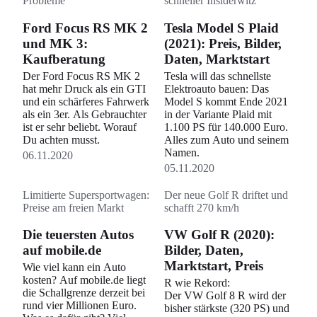
Probleme
schneller Insiderwitz
Ford Focus RS MK 2
Tesla Model S Plaid
und MK 3:
(2021): Preis, Bilder,
Kaufberatung
Daten, Marktstart
Der Ford Focus RS MK 2
Tesla will das schnellste
hat mehr Druck als ein GTI
Elektroauto bauen: Das
und ein schärferes Fahrwerk
Model S kommt Ende 2021
als ein 3er. Als Gebrauchter
in der Variante Plaid mit
ist er sehr beliebt. Worauf
1.100 PS für 140.000 Euro.
Du achten musst.
Alles zum Auto und seinem
Namen.
06.11.2020
05.11.2020
Limitierte Supersportwagen:
Der neue Golf R driftet und
Preise am freien Markt
schafft 270 km/h
Die teuersten Autos
VW Golf R (2020):
auf mobile.de
Bilder, Daten,
Marktstart, Preis
Wie viel kann ein Auto
kosten? Auf mobile.de liegt
R wie Rekord:
die Schallgrenze derzeit bei
Der VW Golf 8 R wird der
rund vier Millionen Euro.
bisher stärkste (320 PS) und