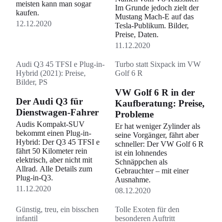
meisten kann man sogar
Im Grunde jedoch zielt der
kaufen.
Mustang Mach-E auf das
12.12.2020
Tesla-Publikum. Bilder,
Preise, Daten.
11.12.2020
Audi Q3 45 TFSI e Plug-in-
Turbo statt Sixpack im VW
Hybrid (2021): Preise,
Golf 6 R
Bilder, PS
VW Golf 6 R in der
Der Audi Q3 für
Kaufberatung: Preise,
Dienstwagen-Fahrer
Probleme
Audis Kompakt-SUV
Er hat weniger Zylinder als
bekommt einen Plug-in-
seine Vorgänger, fährt aber
Hybrid: Der Q3 45 TFSI e
schneller: Der VW Golf 6 R
fährt 50 Kilometer rein
ist ein lohnendes
elektrisch, aber nicht mit
Schnäppchen als
Allrad. Alle Details zum
Gebrauchter – mit einer
Plug-in-Q3.
Ausnahme.
11.12.2020
08.12.2020
Günstig, treu, ein bisschen
Tolle Exoten für den
infantil
besonderen Auftritt