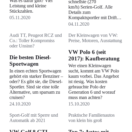
Was es dafür gibt? Viel
schnellste (270
Leistung und kleine
km/h) Serien-Golf. Alle
Stückzahlen.
Details zum
05.11.2020
Kompaktsportler mit Drift-
Modus.
04.11.2020
Audi TT, Peugeot RCZ und
Der Kleinwagen von VW:
Co.: Toller Kompromiss
Preise, Motoren, Ausstattung
oder Unsinn?
VW Polo 6 (seit
Die besten Diesel-
2017): Kaufberatung
Sportwagen
Wer einen Kleinwagen
In einen echten Sportwagen
sucht, kommt am VW Polo
gehört ein starker Benziner –
kaum vorbei. Das Angebot
oder? Es gibt sie, die Diesel-
ist riesig. Was kosten
Sportler. Sind sie eine tolle
gebrauchte Polo der
Alternative, um sparsam zu
Generation 6 und worauf
cruisen?
muss man achten?
24.10.2020
15.10.2020
Sport-Golf mit Sperre und
Praktische Familienautos
Automatik ab 2021
von klein bis groß
VW Golf 8 GTI
Top 7: Autos mit