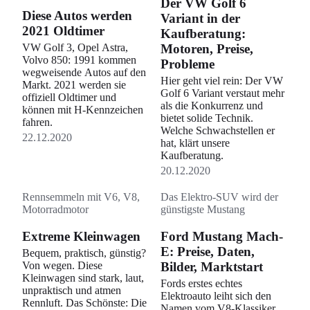
Der VW Golf 6
Diese Autos werden
Variant in der
2021 Oldtimer
Kaufberatung:
VW Golf 3, Opel Astra,
Motoren, Preise,
Volvo 850: 1991 kommen
Probleme
wegweisende Autos auf den
Hier geht viel rein: Der VW
Markt. 2021 werden sie
Golf 6 Variant verstaut mehr
offiziell Oldtimer und
als die Konkurrenz und
können mit H-Kennzeichen
bietet solide Technik.
fahren.
Welche Schwachstellen er
22.12.2020
hat, klärt unsere
Kaufberatung.
20.12.2020
Rennsemmeln mit V6, V8,
Das Elektro-SUV wird der
Motorradmotor
günstigste Mustang
Extreme Kleinwagen
Ford Mustang Mach-
E: Preise, Daten,
Bequem, praktisch, günstig?
Von wegen. Diese
Bilder, Marktstart
Kleinwagen sind stark, laut,
Fords erstes echtes
unpraktisch und atmen
Elektroauto leiht sich den
Rennluft. Das Schönste: Die
Namen vom V8-Klassiker.