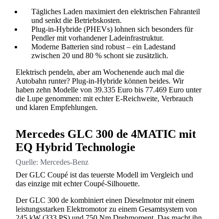
Tägliches Laden maximiert den elektrischen Fahranteil
und senkt die Betriebskosten.
Plug-in-Hybride (PHEVs) lohnen sich besonders für
Pendler mit vorhandener Ladeinfrastruktur.
Moderne Batterien sind robust – ein Ladestand
zwischen 20 und 80 % schont sie zusätzlich.
Elektrisch pendeln, aber am Wochenende auch mal die
Autobahn runter? Plug-in-Hybride können beides. Wir
haben zehn Modelle von 39.335 Euro bis 77.469 Euro unter
die Lupe genommen: mit echter E-Reichweite, Verbrauch
und klaren Empfehlungen.
Mercedes GLC 300 de 4MATIC mit
EQ Hybrid Technologie
Quelle:
Mercedes-Benz
Der GLC Coupé ist das teuerste Modell im Vergleich und
das einzige mit echter Coupé-Silhouette.
Der GLC 300 de kombiniert einen Dieselmotor mit einem
leistungsstarken Elektromotor zu einem Gesamtsystem von
245 kW (333 PS) und 750 Nm Drehmoment. Das macht ihn