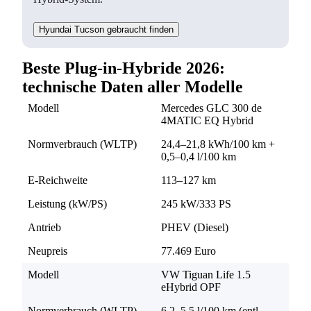
Hyundai Tucson gebraucht finden
Beste Plug-in-Hybride 2026:
technische Daten aller Modelle
Modell
Mercedes GLC 300 de
4MATIC EQ Hybrid
Normverbrauch (WLTP)
24,4–21,8 kWh/100 km +
0,5–0,4 l/100 km
E-Reichweite
113–127 km
Leistung (kW/PS)
245 kW/333 PS
Antrieb
PHEV (Diesel)
Neupreis
77.469 Euro
Modell
VW Tiguan Life 1.5
eHybrid OPF
Normverbrauch (WLTP)
6,2–5,5 l/100 km (entl.