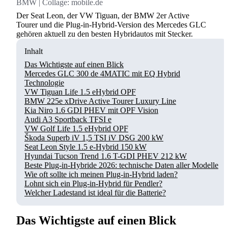
BMW | Collage: mobile.de
Der Seat Leon, der VW Tiguan, der BMW 2er Active
Tourer und die Plug-in-Hybrid-Version des Mercedes GLC
gehören aktuell zu den besten Hybridautos mit Stecker.
Inhalt
Das Wichtigste auf einen Blick
Mercedes GLC 300 de 4MATIC mit EQ Hybrid
Technologie
VW Tiguan Life 1.5 eHybrid OPF
BMW 225e xDrive Active Tourer Luxury Line
Kia Niro 1.6 GDI PHEV mit OPF Vision
Audi A3 Sportback TFSI e
VW Golf Life 1.5 eHybrid OPF
Škoda Superb iV 1,5 TSI iV DSG 200 kW
Seat Leon Style 1.5 e-Hybrid 150 kW
Hyundai Tucson Trend 1.6 T-GDI PHEV 212 kW
Beste Plug-in-Hybride 2026: technische Daten aller Modelle
Wie oft sollte ich meinen Plug-in-Hybrid laden?
Lohnt sich ein Plug-in-Hybrid für Pendler?
Welcher Ladestand ist ideal für die Batterie?
Das Wichtigste auf einen Blick