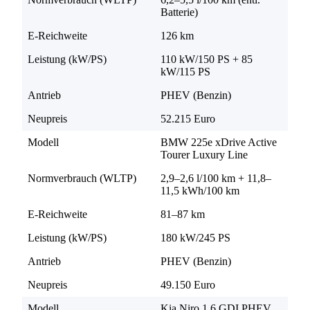
Batterie)
E-Reichweite
126 km
Leistung (kW/PS)
110 kW/150 PS + 85
kW/115 PS
Antrieb
PHEV (Benzin)
Neupreis
52.215 Euro
Modell
BMW 225e xDrive Active
Tourer Luxury Line
Normverbrauch (WLTP)
2,9–2,6 l/100 km + 11,8–
11,5 kWh/100 km
E-Reichweite
81–87 km
Leistung (kW/PS)
180 kW/245 PS
Antrieb
PHEV (Benzin)
Neupreis
49.150 Euro
Modell
Kia Niro 1.6 GDI PHEV