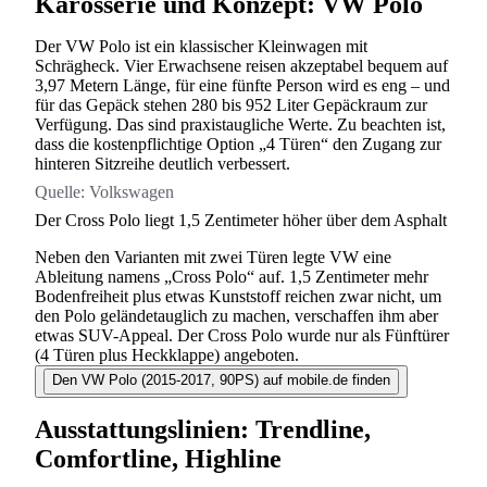
Karosserie und Konzept: VW Polo
Der VW Polo ist ein klassischer Kleinwagen mit
Schrägheck. Vier Erwachsene reisen akzeptabel bequem auf
3,97 Metern Länge, für eine fünfte Person wird es eng – und
für das Gepäck stehen 280 bis 952 Liter Gepäckraum zur
Verfügung. Das sind praxistaugliche Werte. Zu beachten ist,
dass die kostenpflichtige Option „4 Türen“ den Zugang zur
hinteren Sitzreihe deutlich verbessert.
Quelle:
Volkswagen
Der Cross Polo liegt 1,5 Zentimeter höher über dem Asphalt
Neben den Varianten mit zwei Türen legte VW eine
Ableitung namens „Cross Polo“ auf. 1,5 Zentimeter mehr
Bodenfreiheit plus etwas Kunststoff reichen zwar nicht, um
den Polo geländetauglich zu machen, verschaffen ihm aber
etwas SUV-Appeal. Der Cross Polo wurde nur als Fünftürer
(4 Türen plus Heckklappe) angeboten.
Den VW Polo (2015-2017, 90PS) auf mobile.de finden
Ausstattungslinien: Trendline,
Comfortline, Highline