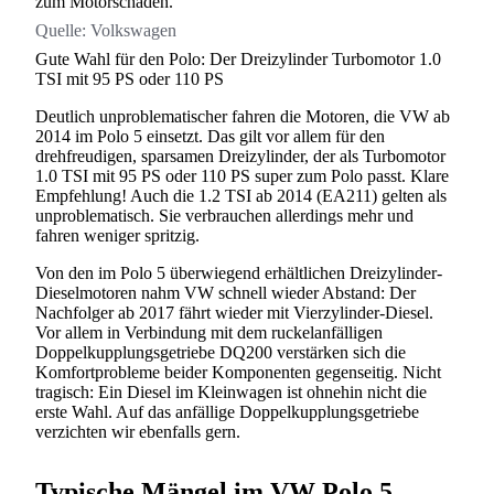
zum Motorschaden.
Quelle:
Volkswagen
Gute Wahl für den Polo: Der Dreizylinder Turbomotor 1.0
TSI mit 95 PS oder 110 PS
Deutlich unproblematischer fahren die Motoren, die VW ab
2014 im Polo 5 einsetzt. Das gilt vor allem für den
drehfreudigen, sparsamen Dreizylinder, der als Turbomotor
1.0 TSI mit 95 PS oder 110 PS super zum Polo passt. Klare
Empfehlung! Auch die 1.2 TSI ab 2014 (EA211) gelten als
unproblematisch. Sie verbrauchen allerdings mehr und
fahren weniger spritzig.
Von den im Polo 5 überwiegend erhältlichen Dreizylinder-
Dieselmotoren nahm VW schnell wieder Abstand: Der
Nachfolger ab 2017 fährt wieder mit Vierzylinder-Diesel.
Vor allem in Verbindung mit dem ruckelanfälligen
Doppelkupplungsgetriebe DQ200 verstärken sich die
Komfortprobleme beider Komponenten gegenseitig. Nicht
tragisch: Ein Diesel im Kleinwagen ist ohnehin nicht die
erste Wahl. Auf das anfällige Doppelkupplungsgetriebe
verzichten wir ebenfalls gern.
Typische Mängel im VW Polo 5