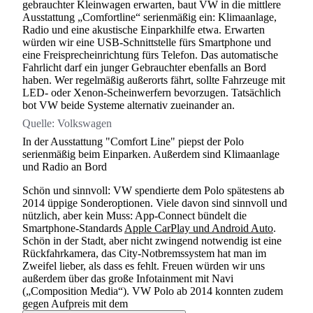
gebrauchter Kleinwagen erwarten, baut VW in die mittlere
Ausstattung „Comfortline“ serienmäßig ein: Klimaanlage,
Radio und eine akustische Einparkhilfe etwa. Erwarten
würden wir eine USB-Schnittstelle fürs Smartphone und
eine Freisprecheinrichtung fürs Telefon. Das automatische
Fahrlicht darf ein junger Gebrauchter ebenfalls an Bord
haben. Wer regelmäßig außerorts fährt, sollte Fahrzeuge mit
LED- oder Xenon-Scheinwerfern bevorzugen. Tatsächlich
bot VW beide Systeme alternativ zueinander an.
Quelle:
Volkswagen
In der Ausstattung "Comfort Line" piepst der Polo
serienmäßig beim Einparken. Außerdem sind Klimaanlage
und Radio an Bord
Schön und sinnvoll: VW spendierte dem Polo spätestens ab
2014 üppige Sonderoptionen. Viele davon sind sinnvoll und
nützlich, aber kein Muss: App-Connect bündelt die
Smartphone-Standards
Apple CarPlay und Android Auto
.
Schön in der Stadt, aber nicht zwingend notwendig ist eine
Rückfahrkamera, das City-Notbremssystem hat man im
Zweifel lieber, als dass es fehlt. Freuen würden wir uns
außerdem über das große Infotainment mit Navi
(„Composition Media“). VW Polo ab 2014 konnten zudem
gegen Aufpreis mit dem