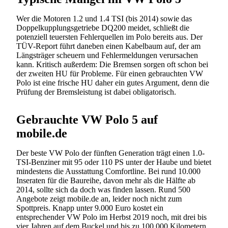
Wer die Motoren 1.2 und 1.4 TSI (bis 2014) sowie das
Doppelkupplungsgetriebe DQ200 meidet, schließt die
potenziell teuersten Fehlerquellen im Polo bereits aus. Der
TÜV-Report führt daneben einen Kabelbaum auf, der am
Längsträger scheuern und Fehlermeldungen verursachen
kann. Kritisch außerdem: Die Bremsen sorgen oft schon bei
der zweiten HU für Probleme. Für einen gebrauchten VW
Polo ist eine frische HU daher ein gutes Argument, denn die
Prüfung der Bremsleistung ist dabei obligatorisch.
Gebrauchte VW Polo 5 auf
mobile.de
Der beste VW Polo der fünften Generation trägt einen 1.0-
TSI-Benziner mit 95 oder 110 PS unter der Haube und bietet
mindestens die Ausstattung Comfortline. Bei rund 10.000
Inseraten für die Baureihe, davon mehr als die Hälfte ab
2014, sollte sich da doch was finden lassen. Rund 500
Angebote zeigt mobile.de an, leider noch nicht zum
Spottpreis. Knapp unter 9.000 Euro kostet ein
entsprechender VW Polo im Herbst 2019 noch, mit drei bis
vier Jahren auf dem Buckel und bis zu 100.000 Kilometern