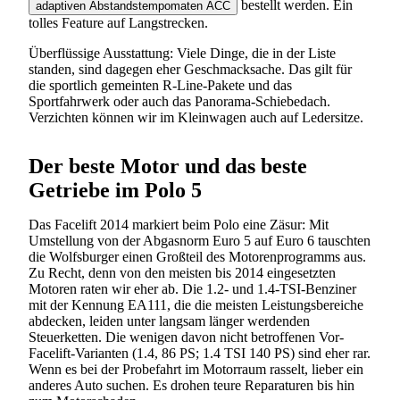
bestellt werden. Ein
adaptiven Abstandstempomaten ACC
tolles Feature auf Langstrecken.
Überflüssige Ausstattung: Viele Dinge, die in der Liste
standen, sind dagegen eher Geschmacksache. Das gilt für
die sportlich gemeinten R-Line-Pakete und das
Sportfahrwerk oder auch das Panorama-Schiebedach.
Verzichten können wir im Kleinwagen auch auf Ledersitze.
Der beste Motor und das beste
Getriebe im Polo 5
Das Facelift 2014 markiert beim Polo eine Zäsur: Mit
Umstellung von der Abgasnorm Euro 5 auf Euro 6 tauschten
die Wolfsburger einen Großteil des Motorenprogramms aus.
Zu Recht, denn von den meisten bis 2014 eingesetzten
Motoren raten wir eher ab. Die 1.2- und 1.4-TSI-Benziner
mit der Kennung EA111, die die meisten Leistungsbereiche
abdecken, leiden unter langsam länger werdenden
Steuerketten. Die wenigen davon nicht betroffenen Vor-
Facelift-Varianten (1.4, 86 PS; 1.4 TSI 140 PS) sind eher rar.
Wenn es bei der Probefahrt im Motorraum rasselt, lieber ein
anderes Auto suchen. Es drohen teure Reparaturen bis hin