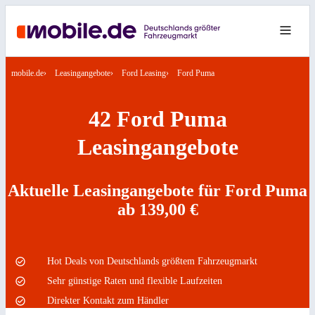
mobile.de
Leasingangebote
Ford Leasing
Ford Puma
42 Ford Puma
Leasingangebote
Aktuelle Leasingangebote für Ford Puma
ab 139,00 €
Hot Deals von Deutschlands größtem Fahrzeugmarkt
Sehr günstige Raten und flexible Laufzeiten
Direkter Kontakt zum Händler