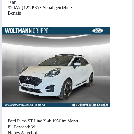
Jahr
.
92 kW (125 PS)
•
Schaltgetriebe
•
Benzin
Ford Puma ST-Line X ab 195€ im Monat !
El. Panodach W
Neues Angebot