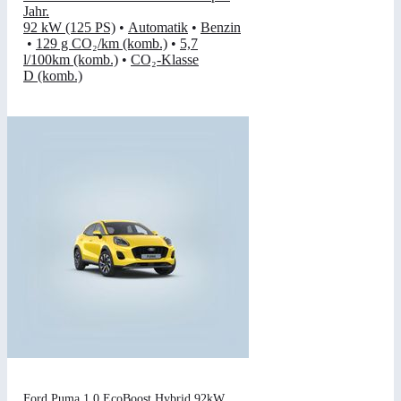
Jahr
.
92 kW (125 PS)
•
Automatik
•
Benzin
•
129 g CO₂/km (komb.)
•
5,7
l/100km (komb.)
•
CO₂-Klasse
D (komb.)
Ford Puma 1,0 EcoBoost Hybrid 92kW