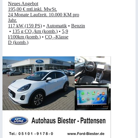
Neues Angebot
195,00 €
mtl.
inkl. MwSt.
24 Monate Laufzeit
.
10.000 KM pro
Jahr
.
117 kW (159 PS)
•
Automatik
•
Benzin
•
135 g CO₂/km (komb.)
•
5,9
l/100km (komb.)
•
CO₂-Klasse
D (komb.)