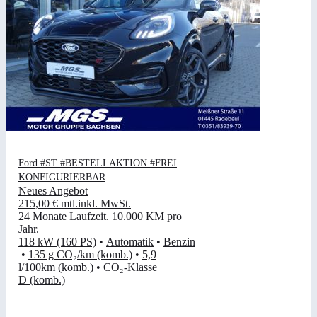
Ford #ST #BESTELLAKTION #FREI
KONFIGURIERBAR
Neues Angebot
215,00 €
mtl.
inkl. MwSt.
24 Monate Laufzeit
.
10.000 KM pro
Jahr
.
118 kW (160 PS)
•
Automatik
•
Benzin
•
135 g CO₂/km (komb.)
•
5,9
l/100km (komb.)
•
CO₂-Klasse
D (komb.)