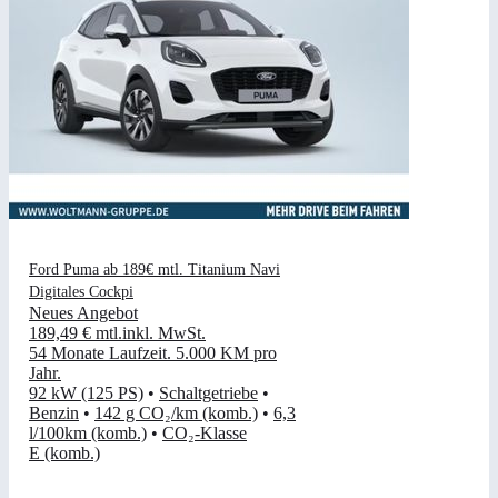
Ford Puma ab 189€ mtl. Titanium Navi
Digitales Cockpi
Neues Angebot
189,49 €
mtl.
inkl. MwSt.
54 Monate Laufzeit
.
5.000 KM pro
Jahr
.
92 kW (125 PS)
•
Schaltgetriebe
•
Benzin
•
142 g CO₂/km (komb.)
•
6,3
l/100km (komb.)
•
CO₂-Klasse
E (komb.)