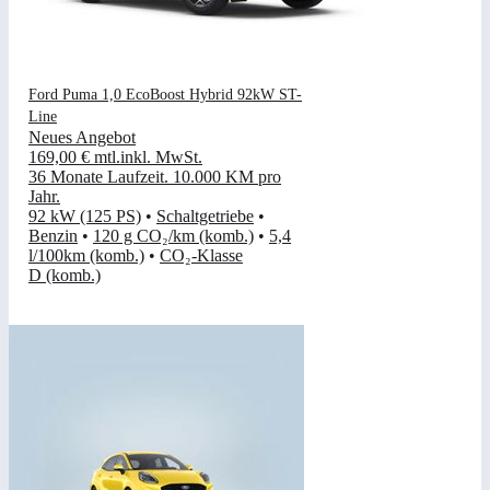
Ford Puma 1,0 EcoBoost Hybrid 92kW ST-
Line
Neues Angebot
169,00 €
mtl.
inkl. MwSt.
36 Monate Laufzeit
.
10.000 KM pro
Jahr
.
92 kW (125 PS)
•
Schaltgetriebe
•
Benzin
•
120 g CO₂/km (komb.)
•
5,4
l/100km (komb.)
•
CO₂-Klasse
D (komb.)