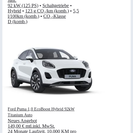
Jahr
.
92 kW (125 PS)
•
Schaltgetriebe
•
Hybrid
•
123 g CO₂/km (komb.)
•
5,5
l/100km (komb.)
•
CO₂-Klasse
D (komb.)
Ford Puma 1,0 EcoBoost Hybrid 92kW
Titanium Auto
Neues Angebot
149,00 €
mtl.
inkl. MwSt.
24 Monate Laufzeit
.
10.000 KM pro