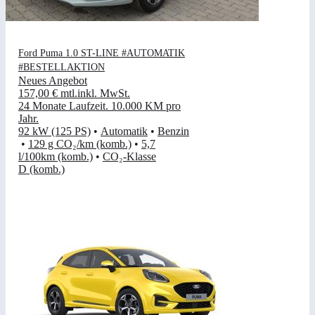
Ford Puma 1.0 ST-LINE #AUTOMATIK
#BESTELLAKTION
Neues Angebot
157,00 €
mtl.
inkl. MwSt.
24 Monate Laufzeit
.
10.000 KM pro
Jahr
.
92 kW (125 PS)
•
Automatik
•
Benzin
•
129 g CO₂/km (komb.)
•
5,7
l/100km (komb.)
•
CO₂-Klasse
D (komb.)