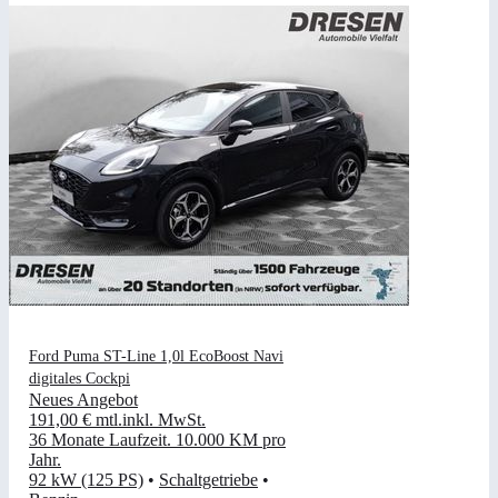
Ford Puma ST-Line 1,0l EcoBoost Navi
digitales Cockpi
Neues Angebot
191,00 €
mtl.
inkl. MwSt.
36 Monate Laufzeit
.
10.000 KM pro
Jahr
.
92 kW (125 PS)
•
Schaltgetriebe
•