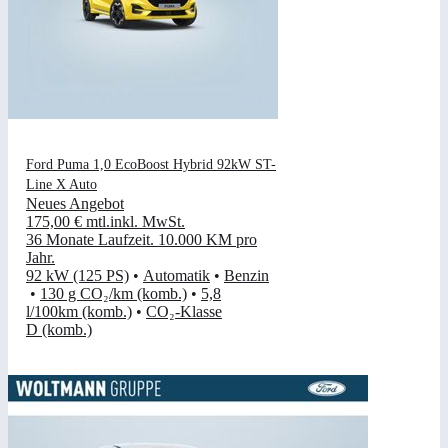
Ford Puma 1,0 EcoBoost Hybrid 92kW ST-
Line X Auto
Neues Angebot
175,00 €
mtl.
inkl. MwSt.
36 Monate Laufzeit
.
10.000 KM pro
Jahr
.
92 kW (125 PS)
•
Automatik
•
Benzin
•
130 g CO₂/km (komb.)
•
5,8
l/100km (komb.)
•
CO₂-Klasse
D (komb.)