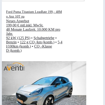
Ford Puma Titanium LeasRate 199,- 48M
o.Anz 10T pa
Neues Angebot
199,00 €
mtl.
inkl. MwSt.
48 Monate Laufzeit
.
10.000 KM pro
Jahr
.
92 kW (125 PS)
•
Schaltgetriebe
•
Benzin
•
122 g CO₂/km (komb.)
•
5,4
l/100km (komb.)
•
CO₂-Klasse
D (komb.)