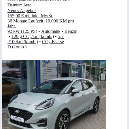
Titanium Auto
Neues Angebot
155,00 €
mtl.
inkl. MwSt.
36 Monate Laufzeit
.
10.000 KM pro
Jahr
.
92 kW (125 PS)
•
Automatik
•
Benzin
•
129 g CO₂/km (komb.)
•
5,7
l/100km (komb.)
•
CO₂-Klasse
D (komb.)