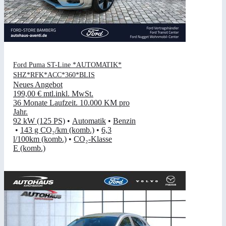
Ford Puma ST-Line *AUTOMATIK*
SHZ*RFK*ACC*360*BLIS
Neues Angebot
199,00 €
mtl.
inkl. MwSt.
36 Monate Laufzeit
.
10.000 KM pro
Jahr
.
92 kW (125 PS)
•
Automatik
•
Benzin
•
143 g CO₂/km (komb.)
•
6,3
l/100km (komb.)
•
CO₂-Klasse
E (komb.)