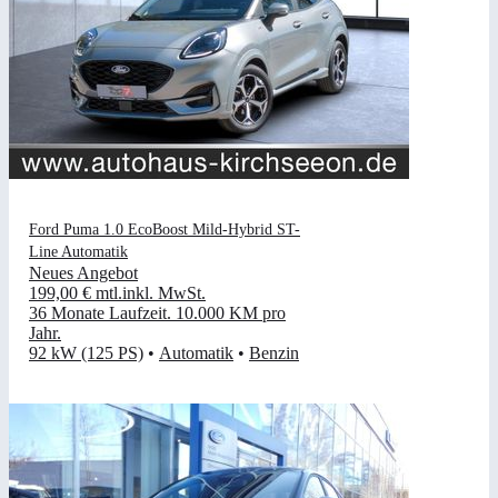
Ford Puma 1.0 EcoBoost Mild-Hybrid ST-
Line Automatik
Neues Angebot
199,00 €
mtl.
inkl. MwSt.
36 Monate Laufzeit
.
10.000 KM pro
Jahr
.
92 kW (125 PS)
•
Automatik
•
Benzin