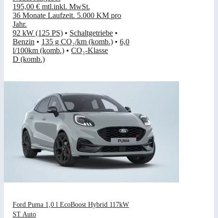
195,00 €
mtl.
inkl. MwSt.
36 Monate Laufzeit
.
5.000 KM pro
Jahr
.
92 kW (125 PS)
•
Schaltgetriebe
•
Benzin
•
135 g CO₂/km (komb.)
•
6,0
l/100km (komb.)
•
CO₂-Klasse
D (komb.)
Ford Puma 1,0 l EcoBoost Hybrid 117kW
ST Auto