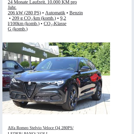
24 Monate Laufzeit
.
10.000 KM pro
Jahr
.
206 kW (280 PS)
•
Automatik
•
Benzin
•
209 g CO₂/km (komb.)
•
9,2
l/100km (komb.)
•
CO₂-Klasse
G (komb.)
Alfa Romeo Stelvio Veloce Q4 280PS/
LEDER/ PANO/ VOLL