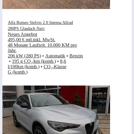
Alfa Romeo Stelvio 2.0 Intensa Allrad
280PS Glasdach Navi
Neues Angebot
495,00 €
mtl.
inkl. MwSt.
48 Monate Laufzeit
.
10.000 KM pro
Jahr
.
206 kW (280 PS)
•
Automatik
•
Benzin
•
195 g CO₂/km (komb.)
•
8,6
l/100km (komb.)
•
CO₂-Klasse
G (komb.)