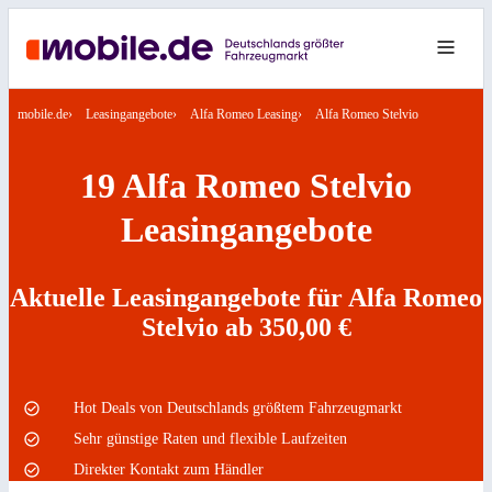
mobile.de
Leasingangebote
Alfa Romeo Leasing
Alfa Romeo Stelvio
19 Alfa Romeo Stelvio
Leasingangebote
Aktuelle Leasingangebote für Alfa Romeo
Stelvio ab 350,00 €
Hot Deals von Deutschlands größtem Fahrzeugmarkt
Sehr günstige Raten und flexible Laufzeiten
Direkter Kontakt zum Händler