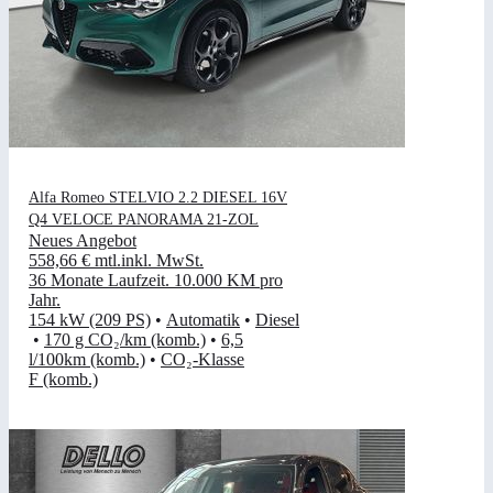
Alfa Romeo STELVIO 2.2 DIESEL 16V
Q4 VELOCE PANORAMA 21-ZOL
Neues Angebot
558,66 €
mtl.
inkl. MwSt.
36 Monate Laufzeit
.
10.000 KM pro
Jahr
.
154 kW (209 PS)
•
Automatik
•
Diesel
•
170 g CO₂/km (komb.)
•
6,5
l/100km (komb.)
•
CO₂-Klasse
F (komb.)