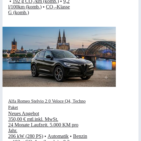
•
192 g CO₂/km (komb.)
•
9,2
l/100km (komb.)
•
CO₂-Klasse
G (komb.)
Alfa Romeo Stelvio 2.0 Veloce Q4, Techno
Paket
Neues Angebot
350,00 €
mtl.
inkl. MwSt.
24 Monate Laufzeit
.
5.000 KM pro
Jahr
.
206 kW (280 PS)
•
Automatik
•
Benzin