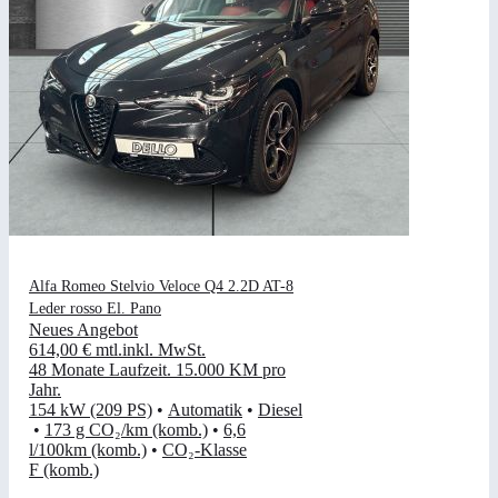
Alfa Romeo Stelvio Veloce Q4 2.2D AT-8
Leder rosso El. Pano
Neues Angebot
614,00 €
mtl.
inkl. MwSt.
48 Monate Laufzeit
.
15.000 KM pro
Jahr
.
154 kW (209 PS)
•
Automatik
•
Diesel
•
173 g CO₂/km (komb.)
•
6,6
l/100km (komb.)
•
CO₂-Klasse
F (komb.)