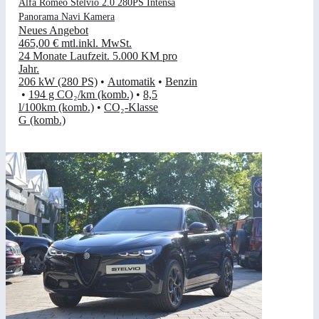
Alfa Romeo Stelvio 2.0 280PS Intensa
Panorama Navi Kamera
Neues Angebot
465,00 €
mtl.
inkl. MwSt.
24 Monate Laufzeit
.
5.000 KM pro
Jahr
.
206 kW (280 PS)
•
Automatik
•
Benzin
•
194 g CO₂/km (komb.)
•
8,5
l/100km (komb.)
•
CO₂-Klasse
G (komb.)