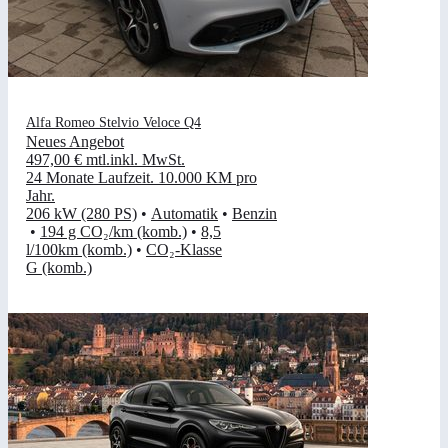
Alfa Romeo Stelvio Veloce Q4
Neues Angebot
497,00 €
mtl.
inkl. MwSt.
24 Monate Laufzeit
.
10.000 KM pro
Jahr
.
206 kW (280 PS)
•
Automatik
•
Benzin
•
194 g CO₂/km (komb.)
•
8,5
l/100km (komb.)
•
CO₂-Klasse
G (komb.)