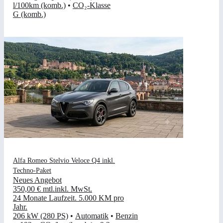
l/100km (komb.)
•
CO₂-Klasse
G (komb.)
Alfa Romeo Stelvio Veloce Q4 inkl.
Techno-Paket
Neues Angebot
350,00 €
mtl.
inkl. MwSt.
24 Monate Laufzeit
.
5.000 KM pro
Jahr
.
206 kW (280 PS)
•
Automatik
•
Benzin