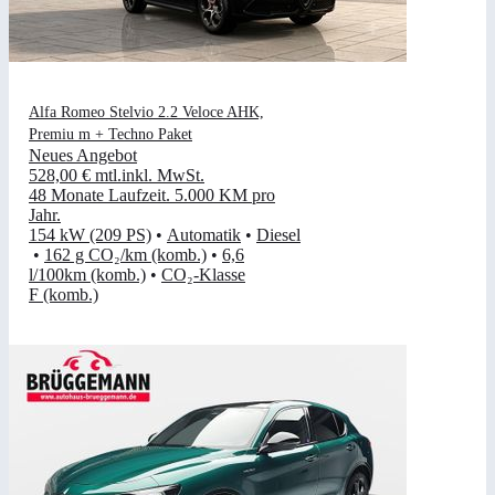
Alfa Romeo Stelvio 2.2 Veloce AHK,
Premiu m + Techno Paket
Neues Angebot
528,00 €
mtl.
inkl. MwSt.
48 Monate Laufzeit
.
5.000 KM pro
Jahr
.
154 kW (209 PS)
•
Automatik
•
Diesel
•
162 g CO₂/km (komb.)
•
6,6
l/100km (komb.)
•
CO₂-Klasse
F (komb.)