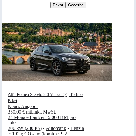
Privat
Gewerbe
Alfa Romeo Stelvio 2.0 Veloce Q4, Techno
Paket
Neues Angebot
350,00 €
mtl.
inkl. MwSt.
24 Monate Laufzeit
.
5.000 KM pro
Jahr
.
206 kW (280 PS)
•
Automatik
•
Benzin
•
192 g CO₂/km (komb.)
•
9,2