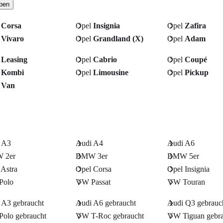
pen
l
Corsa
Opel
Insignia
Opel
Zafira
l
Vivaro
Opel
Grandland (X)
Opel
Adam
l
Leasing
Opel
Cabrio
Opel
Coupé
l
Kombi
Opel
Limousine
Opel
Pickup
l
Van
 A3
Audi A4
Audi A6
 2er
BMW 3er
BMW 5er
 Astra
Opel Corsa
Opel Insignia
Polo
VW Passat
VW Touran
 A3 gebraucht
Audi A6 gebraucht
Audi Q3 gebrauc
olo gebraucht
VW T-Roc gebraucht
VW Tiguan gebra