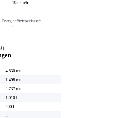
192 km/h
Energieeffizienzklasse*
-
9)
ngen
4.830 mm
1.498 mm
2.737 mm
1.010 l
500 l
4