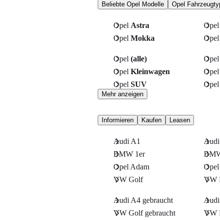
Beliebte Opel Modelle
Opel Fahrzeugty
Opel
Astra
Ope
Opel
Mokka
Ope
Opel
(alle)
Ope
Opel
Kleinwagen
Ope
Opel
SUV
Ope
Mehr anzeigen
Informieren
Kaufen
Leasen
Audi A1
Audi
BMW 1er
BMW
Opel Adam
Opel
VW Golf
VW 
Audi A4 gebraucht
Audi
VW Golf gebraucht
VW P