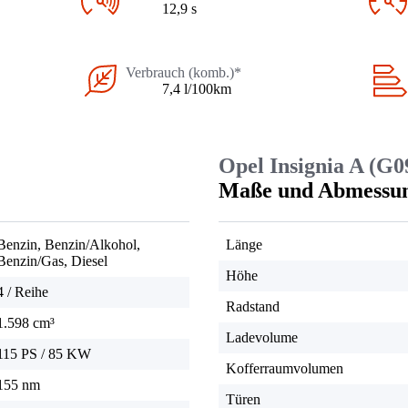
12,9 s
Verbrauch (komb.)*
7,4 l/100km
Opel Insignia A (G0
Maße und Abmessu
Benzin, Benzin/Alkohol,
Länge
Benzin/Gas, Diesel
Höhe
4 / Reihe
Radstand
1.598 cm³
Ladevolume
115 PS
/
85 KW
Kofferraumvolumen
155 nm
Türen