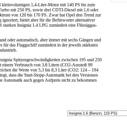
ß kleinvolumigen 1,4-Liter-Motor mit 140 PS bis zum
Turbo mit 250 PS, sowie drei CDTI-Diesel mit 1,6 oder
ktrum von 120 bis 170 PS. Zwar hat Opel den Trend zur
ignoriert, bietet aber für die Befürworter alternativer
 starken Insignia 1.4 LPG zumindest eine Flüssiggas-
Hand oder automatisch, aber immer mit sechs Gängen und
es für das Flaggschiff zumindest in der jeweils stärksten
adantrieb.
r Insignia Spitzengeschwindigkeiten zwischen 195 und 250
it einem Verbrauch von 3,8 Litern (CO2-Ausstoß 99
 reichen die Werte von 5,3 bis 8,3 Liter (CO2: 124 – 194
liegt, dass die Start-Stopp-Automatik bei den Versionen
 die Automatik auch gegen Aufpreis nicht zu bekommen