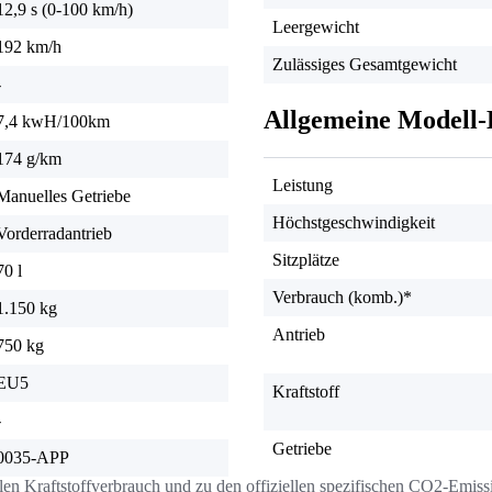
12,9 s (0-100 km/h)
Leergewicht
192 km/h
Zulässiges Gesamtgewicht
-
Allgemeine Modell-
7,4 kwH/100km
174 g/km
Leistung
Manuelles Getriebe
Höchstgeschwindigkeit
Vorderradantrieb
Sitzplätze
70 l
Verbrauch (komb.)*
1.150 kg
Antrieb
750 kg
EU5
Kraftstoff
-
Getriebe
0035-APP
llen Kraftstoffverbrauch und zu den offiziellen spezifischen CO2-Emi