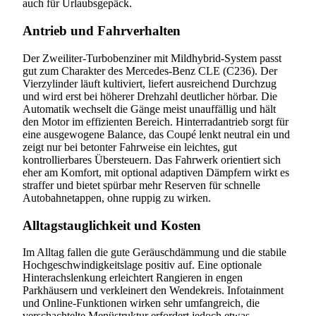
auch für Urlaubsgepäck.
Antrieb und Fahrverhalten
Der Zweiliter-Turbobenziner mit Mildhybrid-System passt
gut zum Charakter des Mercedes-Benz CLE (C236). Der
Vierzylinder läuft kultiviert, liefert ausreichend Durchzug
und wird erst bei höherer Drehzahl deutlicher hörbar. Die
Automatik wechselt die Gänge meist unauffällig und hält
den Motor im effizienten Bereich. Hinterradantrieb sorgt für
eine ausgewogene Balance, das Coupé lenkt neutral ein und
zeigt nur bei betonter Fahrweise ein leichtes, gut
kontrollierbares Übersteuern. Das Fahrwerk orientiert sich
eher am Komfort, mit optional adaptiven Dämpfern wirkt es
straffer und bietet spürbar mehr Reserven für schnelle
Autobahnetappen, ohne ruppig zu wirken.
Alltagstauglichkeit und Kosten
Im Alltag fallen die gute Geräuschdämmung und die stabile
Hochgeschwindigkeitslage positiv auf. Eine optionale
Hinterachslenkung erleichtert Rangieren in engen
Parkhäusern und verkleinert den Wendekreis. Infotainment
und Online-Funktionen wirken sehr umfangreich, die
verschachtelte Menüstruktur erfordert jedoch etwas