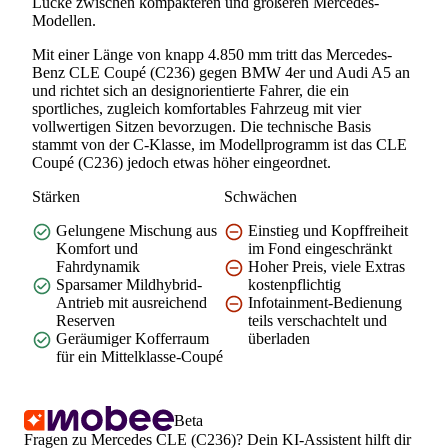
Lücke zwischen kompakteren und größeren Mercedes-
Modellen.
Mit einer Länge von knapp 4.850 mm tritt das Mercedes-
Benz CLE Coupé (C236) gegen BMW 4er und Audi A5 an
und richtet sich an designorientierte Fahrer, die ein
sportliches, zugleich komfortables Fahrzeug mit vier
vollwertigen Sitzen bevorzugen. Die technische Basis
stammt von der C-Klasse, im Modellprogramm ist das CLE
Coupé (C236) jedoch etwas höher eingeordnet.
Stärken
Schwächen
Gelungene Mischung aus
Einstieg und Kopffreiheit
Komfort und
im Fond eingeschränkt
Fahrdynamik
Hoher Preis, viele Extras
Sparsamer Mildhybrid-
kostenpflichtig
Antrieb mit ausreichend
Infotainment-Bedienung
Reserven
teils verschachtelt und
Geräumiger Kofferraum
überladen
für ein Mittelklasse-Coupé
Beta
Fragen zu Mercedes CLE (C236)? Dein KI-Assistent hilft dir