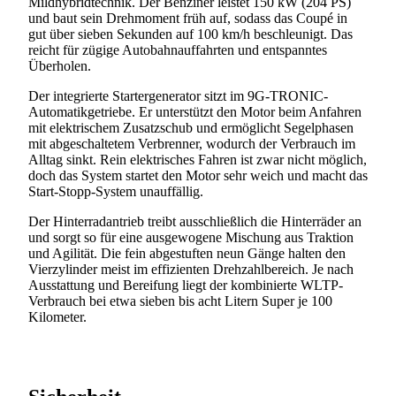
Mildhybridtechnik. Der Benziner leistet 150 kW (204 PS)
und baut sein Drehmoment früh auf, sodass das Coupé in
gut über sieben Sekunden auf 100 km/h beschleunigt. Das
reicht für zügige Autobahnauffahrten und entspanntes
Überholen.
Der integrierte Startergenerator sitzt im 9G-TRONIC-
Automatikgetriebe. Er unterstützt den Motor beim Anfahren
mit elektrischem Zusatzschub und ermöglicht Segelphasen
mit abgeschaltetem Verbrenner, wodurch der Verbrauch im
Alltag sinkt. Rein elektrisches Fahren ist zwar nicht möglich,
doch das System startet den Motor sehr weich und macht das
Start-Stopp-System unauffällig.
Der Hinterradantrieb treibt ausschließlich die Hinterräder an
und sorgt so für eine ausgewogene Mischung aus Traktion
und Agilität. Die fein abgestuften neun Gänge halten den
Vierzylinder meist im effizienten Drehzahlbereich. Je nach
Ausstattung und Bereifung liegt der kombinierte WLTP-
Verbrauch bei etwa sieben bis acht Litern Super je 100
Kilometer.