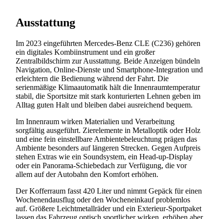
Ausstattung
Im 2023 eingeführten Mercedes-Benz CLE (C236) gehören
ein digitales Kombiinstrument und ein großer
Zentralbildschirm zur Ausstattung. Beide Anzeigen bündeln
Navigation, Online-Dienste und Smartphone-Integration und
erleichtern die Bedienung während der Fahrt. Die
serienmäßige Klimaautomatik hält die Innenraumtemperatur
stabil, die Sportsitze mit stark konturierten Lehnen geben im
Alltag guten Halt und bleiben dabei ausreichend bequem.
Im Innenraum wirken Materialien und Verarbeitung
sorgfältig ausgeführt. Zierelemente in Metalloptik oder Holz
und eine fein einstellbare Ambientebeleuchtung prägen das
Ambiente besonders auf längeren Strecken. Gegen Aufpreis
stehen Extras wie ein Soundsystem, ein Head-up-Display
oder ein Panorama-Schiebedach zur Verfügung, die vor
allem auf der Autobahn den Komfort erhöhen.
Der Kofferraum fasst 420 Liter und nimmt Gepäck für einen
Wochenendausflug oder den Wocheneinkauf problemlos
auf. Größere Leichtmetallräder und ein Exterieur-Sportpaket
lassen das Fahrzeug optisch sportlicher wirken, erhöhen aber