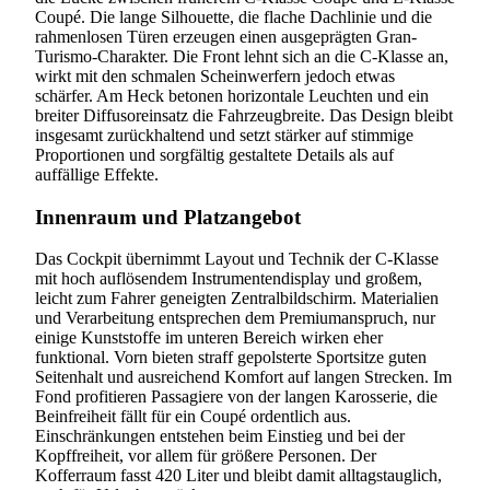
Coupé. Die lange Silhouette, die flache Dachlinie und die
rahmenlosen Türen erzeugen einen ausgeprägten Gran-
Turismo-Charakter. Die Front lehnt sich an die C-Klasse an,
wirkt mit den schmalen Scheinwerfern jedoch etwas
schärfer. Am Heck betonen horizontale Leuchten und ein
breiter Diffusoreinsatz die Fahrzeugbreite. Das Design bleibt
insgesamt zurückhaltend und setzt stärker auf stimmige
Proportionen und sorgfältig gestaltete Details als auf
auffällige Effekte.
Innenraum und Platzangebot
Das Cockpit übernimmt Layout und Technik der C-Klasse
mit hoch auflösendem Instrumentendisplay und großem,
leicht zum Fahrer geneigten Zentralbildschirm. Materialien
und Verarbeitung entsprechen dem Premiumanspruch, nur
einige Kunststoffe im unteren Bereich wirken eher
funktional. Vorn bieten straff gepolsterte Sportsitze guten
Seitenhalt und ausreichend Komfort auf langen Strecken. Im
Fond profitieren Passagiere von der langen Karosserie, die
Beinfreiheit fällt für ein Coupé ordentlich aus.
Einschränkungen entstehen beim Einstieg und bei der
Kopffreiheit, vor allem für größere Personen. Der
Kofferraum fasst 420 Liter und bleibt damit alltagstauglich,