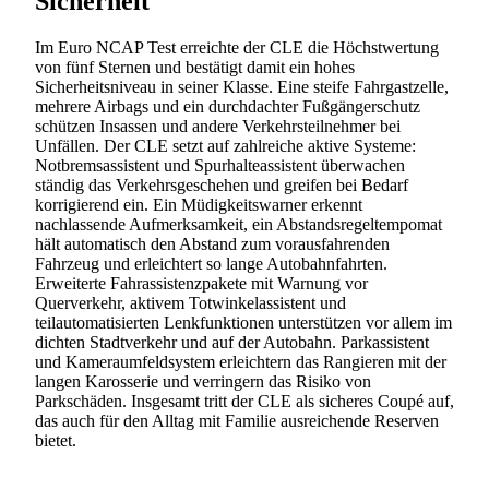
Sicherheit
Im Euro NCAP Test erreichte der CLE die Höchstwertung
von fünf Sternen und bestätigt damit ein hohes
Sicherheitsniveau in seiner Klasse. Eine steife Fahrgastzelle,
mehrere Airbags und ein durchdachter Fußgängerschutz
schützen Insassen und andere Verkehrsteilnehmer bei
Unfällen. Der CLE setzt auf zahlreiche aktive Systeme:
Notbremsassistent und Spurhalteassistent überwachen
ständig das Verkehrsgeschehen und greifen bei Bedarf
korrigierend ein. Ein Müdigkeitswarner erkennt
nachlassende Aufmerksamkeit, ein Abstandsregeltempomat
hält automatisch den Abstand zum vorausfahrenden
Fahrzeug und erleichtert so lange Autobahnfahrten.
Erweiterte Fahrassistenzpakete mit Warnung vor
Querverkehr, aktivem Totwinkelassistent und
teilautomatisierten Lenkfunktionen unterstützen vor allem im
dichten Stadtverkehr und auf der Autobahn. Parkassistent
und Kameraumfeldsystem erleichtern das Rangieren mit der
langen Karosserie und verringern das Risiko von
Parkschäden. Insgesamt tritt der CLE als sicheres Coupé auf,
das auch für den Alltag mit Familie ausreichende Reserven
bietet.