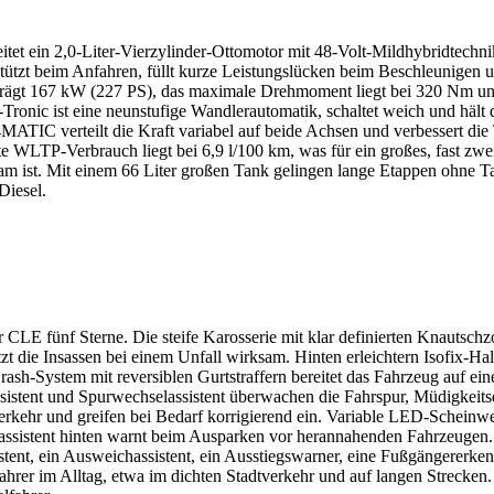
t ein 2,0-Liter-Vierzylinder-Ottomotor mit 48-Volt-Mildhybridtechni
erstützt beim Anfahren, füllt kurze Leistungslücken beim Beschleunigen 
trägt 167 kW (227 PS), das maximale Drehmoment liegt bei 320 Nm und 
-Tronic ist eine neunstufige Wandlerautomatik, schaltet weich und hält 
MATIC verteilt die Kraft variabel auf beide Achsen und verbessert die 
te WLTP-Verbrauch liegt bei 6,9 l/100 km, was für ein großes, fast zw
sam ist. Mit einem 66 Liter großen Tank gelingen lange Etappen ohne 
Diesel.
 CLE fünf Sterne. Die steife Karosserie mit klar definierten Knautsch
tzt die Insassen bei einem Unfall wirksam. Hinten erleichtern Isofix-Ha
ash-System mit reversiblen Gurtstraffern bereitet das Fahrzeug auf ein
assistent und Spurwechselassistent überwachen die Fahrspur, Müdigkeit
rkehr und greifen bei Bedarf korrigierend ein. Variable LED-Scheinwerf
rassistent hinten warnt beim Ausparken vor herannahenden Fahrzeugen.
tent, ein Ausweichassistent, ein Ausstiegswarner, eine Fußgängererk
Fahrer im Alltag, etwa im dichten Stadtverkehr und auf langen Strecken