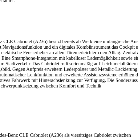
lfahrer.
CLE Cabriolet (A236) besitzt bereits ab Werk eine umfangreiche Auss
it Navigationsfunktion und ein digitales Kombiinstrument das Cockpit 
ektrische Fensterheber an allen Türen erleichtern den Alltag. Zentralv
ine Smartphone-Integration mit kabelloser Lademöglichkeit sowie ein
m Stadtverkehr. Das Cabriolet rollt serienmäßig auf Leichtmetallräde
gsbild. Gegen Aufpreis erweitern Lederpolster und Metallic-Lackierun
 automatischer Lenkfunktion und erweiterte Assistenzsysteme erhöhen di
tives Fahrwerk mit Hinterachslenkung zur Verfügung. Die Sonderausst
 Schwerpunktsetzung zwischen Komfort und Technik.
edes-Benz CLE Cabriolet (A236) als viersitziges Cabriolet zwischen