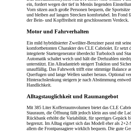
ein, fordert wegen der tief in Menüs liegenden Einstel
Vorn sitzen auch große Personen bequem, die Sportsitze
und bleiben auf langen Strecken komfortabel. Im Fond fäl
der Bein- und Kopffreiheit mit geschlossenem Verdeck.
Motor und Fahrverhalten
Ein mild hybridisierter Zweiliter-Benziner passt mit se
komfortbetonten Charakter des CLE Cabriolet. Er setzt 
integrierte Startergenerator überdeckt Turboloch und S
Automatik schaltet weich und hält die Drehzahlen niedri
unterstützt. Ein Allradantrieb steigert Traktion und Siche
unauffällig. Das Fahrwerk trifft eine stimmige Balance a
Querfugen und lange Wellen sauber heraus. Optional ve
Hinterachslenkung steigern je nach Abstimmung entwed
Handlichkeit.
Alltagstauglichkeit und Raumangebot
Mit 385 Liter Kofferraumvolumen bietet das CLE Cabriol
Stauraum, die Öffnung fällt jedoch klein aus und die La
Rückbank erhöht die Variabilität, für sperriges Gepäck 
begrenzt. Im Alltag eignet sich das Modell eher als 2+2-S
allem die Frontpassagiere wirklich bequem. Die gute 