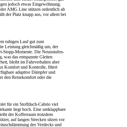
lungen jedoch etwas Eingewöhnung.
 der AMG Line stützen ordentlich ab
lt der Platz knapp aus, vor allem bei
inem ruhigen Lauf gut zum
die Leistung gleichmäßig um, der
tart-Stopp-Momente. Die Neunstufen-
g, was das entspannte Gleiten
rheit, bleibt im Fahrverhalten aber
us Komfort und Kontrolle, filtert
rfügbare adaptive Dämpfer und
er den Reisekomfort oder die
et für ein Stoffdach-Cabrio viel
dekante liegt hoch. Eine umklappbare
bleibt der Kofferraum trotzdem
itzer, auf langen Strecken sitzen vor
Geräuschdämmung des Verdecks und