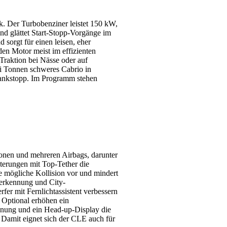
k. Der Turbobenziner leistet 150 kW,
und glättet Start-Stopp-Vorgänge im
sorgt für einen leisen, eher
den Motor meist im effizienten
Traktion bei Nässe oder auf
ei Tonnen schweres Cabrio in
Tankstopp. Im Programm stehen
zonen und mehreren Airbags, darunter
lterungen mit Top-Tether die
e mögliche Kollision vor und mindert
serkennung und City-
er mit Fernlichtassistent verbessern
 Optional erhöhen ein
ennung und ein Head-up-Display die
. Damit eignet sich der CLE auch für