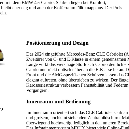
ert mit dem BMW 4er Cabrio. Stärken liegen bei Komfort,
bleibt eher eng und auch der Kofferraum fällt knapp aus. Der Preis
ein.
Positionierung und Design
Das 2024 eingeführte Mercedes-Benz CLE Cabriolet (A23
Zweitürer von C- und E-Klasse in einem gemeinsamen M
Länge wirkt das viersitzige Stoffdach-Cabrio deutlich e
Cabrio und rückt optisch näher an die E-Klasse heran. Di
Front und die AMG-spezifischen Schürzen lassen das CL
elegant auftreten, ohne übertrieben zu wirken. Der länge
Karosseriestruktur verbessern Fahrstabilität und Feder
Vorgängern.
Innenraum und Bedienung
,
Im Innenraum orientiert sich das CLE Cabriolet stark an
und großem, hochkant stehenden Zentralbildschirm. Mat
überwiegend hochwertig, lediglich in den unteren Bereic
Das Infotainmentsystem MBUX bietet viele Online-Funk