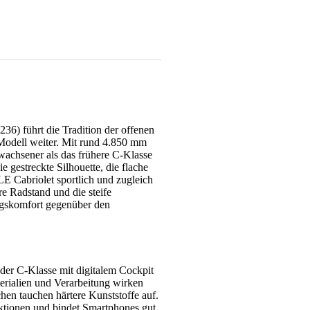
6) führt die Tradition der offenen
odell weiter. Mit rund 4.850 mm
rwachsener als das frühere C-Klasse
e gestreckte Silhouette, die flache
E Cabriolet sportlich und zugleich
re Radstand und die steife
ungskomfort gegenüber den
 der C-Klasse mit digitalem Cockpit
erialien und Verarbeitung wirken
hen tauchen härtere Kunststoffe auf.
tionen und bindet Smartphones gut