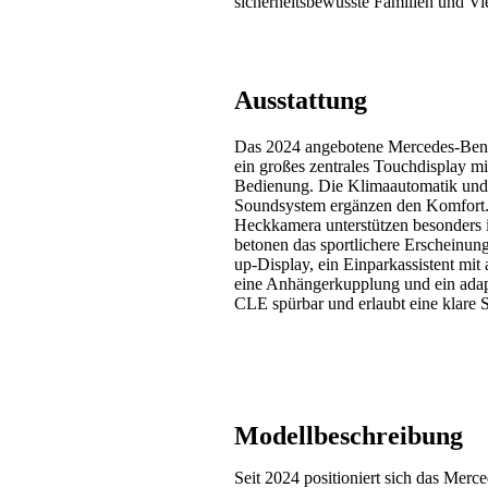
sicherheitsbewusste Familien und Vie
Ausstattung
Das 2024 angebotene Mercedes-Benz 
ein großes zentrales Touchdisplay m
Bedienung. Die Klimaautomatik und el
Soundsystem ergänzen den Komfort. E
Heckkamera unterstützen besonders i
betonen das sportlichere Erscheinun
up-Display, ein Einparkassistent mit
eine Anhängerkupplung und ein adap
CLE spürbar und erlaubt eine klare
Modellbeschreibung
Seit 2024 positioniert sich das Merc