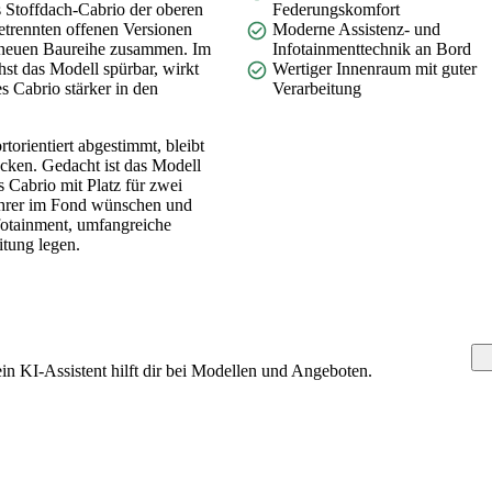
s Stoffdach-Cabrio der oberen
Federungskomfort
getrennten offenen Versionen
Moderne Assistenz- und
r neuen Baureihe zusammen. Im
Infotainmenttechnik an Bord
st das Modell spürbar, wirkt
Wertiger Innenraum mit guter
s Cabrio stärker in den
Verarbeitung
orientiert abgestimmt, bleibt
ecken. Gedacht ist das Modell
es Cabrio mit Platz für zwei
ahrer im Fond wünschen und
fotainment, umfangreiche
itung legen.
 KI-Assistent hilft dir bei Modellen und Angeboten.