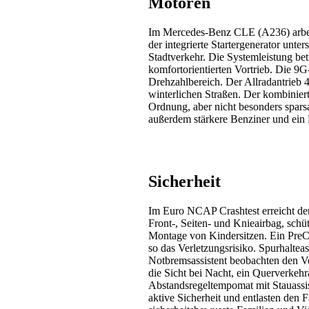
Motoren
Im Mercedes-Benz CLE (A236) arbeite
der integrierte Startergenerator unt
Stadtverkehr. Die Systemleistung be
komfortorientierten Vortrieb. Die 9G
Drehzahlbereich. Der Allradantrieb 4
winterlichen Straßen. Der kombinier
Ordnung, aber nicht besonders spar
außerdem stärkere Benziner und ein 
Sicherheit
Im Euro NCAP Crashtest erreicht der
Front-, Seiten- und Knieairbag, schü
Montage von Kindersitzen. Ein PreCr
so das Verletzungsrisiko. Spurhalte
Notbremsassistent beobachten den Ve
die Sicht bei Nacht, ein Querverkeh
Abstandsregeltempomat mit Stauassis
aktive Sicherheit und entlasten den 