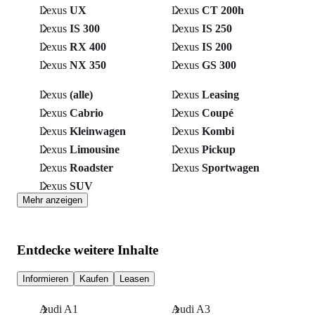
Lexus
UX
Lexus
CT 200h
Lexus
IS 300
Lexus
IS 250
Lexus
RX 400
Lexus
IS 200
Lexus
NX 350
Lexus
GS 300
Lexus
(alle)
Lexus
Leasing
Lexus
Cabrio
Lexus
Coupé
Lexus
Kleinwagen
Lexus
Kombi
Lexus
Limousine
Lexus
Pickup
Lexus
Roadster
Lexus
Sportwagen
Lexus
SUV
Mehr anzeigen
Entdecke weitere Inhalte
Informieren
Kaufen
Leasen
Audi A1
Audi A3