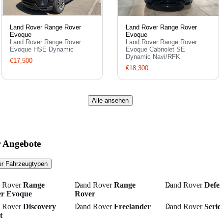
Land Rover Range Rover
Land Rover Range Rover
Evoque
Evoque
Land Rover Range Rover
Land Rover Range Rover
Evoque HSE Dynamic
Evoque Cabriolet SE
Dynamic Navi/RFK
€17,500
€18,300
Alle ansehen
r Angebote
r Fahrzeugtypen
 Rover
Range
Land Rover
Range
Land Rover
Defe
er Evoque
Rover
 Rover
Discovery
Land Rover
Freelander
Land Rover
Serie
t