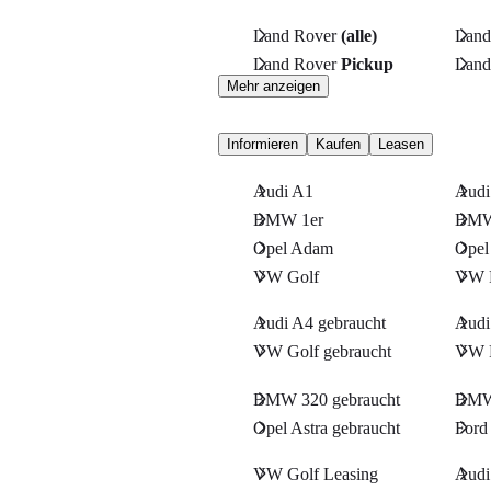
Land Rover
(alle)
Land
Land Rover
Pickup
Land
Mehr anzeigen
Informieren
Kaufen
Leasen
Audi A1
Audi
BMW 1er
BMW
Opel Adam
Opel
VW Golf
VW 
Audi A4 gebraucht
Audi
VW Golf gebraucht
VW P
BMW 320 gebraucht
BMW 
Opel Astra gebraucht
Ford
VW Golf Leasing
Audi