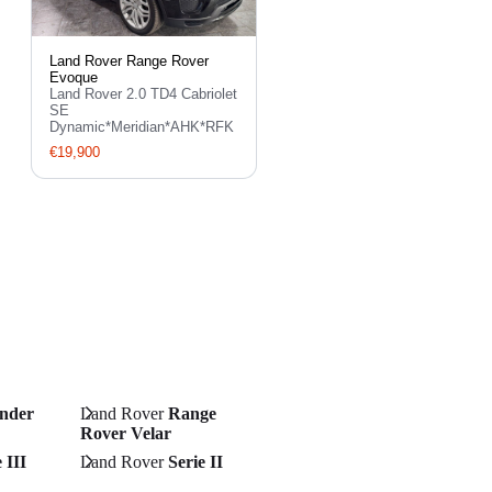
Land Rover Range Rover
Evoque
Land Rover 2.0 TD4 Cabriolet
SE
Dynamic*Meridian*AHK*RFK
€19,900
nder
Land Rover
Range
Rover Velar
 III
Land Rover
Serie II