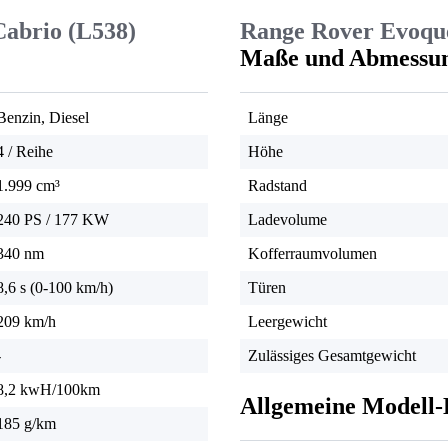
abrio (L538)
Range Rover Evoque
Maße und Abmessu
Benzin, Diesel
Länge
4 / Reihe
Höhe
1.999 cm³
Radstand
240 PS
/
177 KW
Ladevolume
340 nm
Kofferraumvolumen
8,6 s (0-100 km/h)
Türen
209 km/h
Leergewicht
-
Zulässiges Gesamtgewicht
8,2 kwH/100km
Allgemeine Modell-
185 g/km