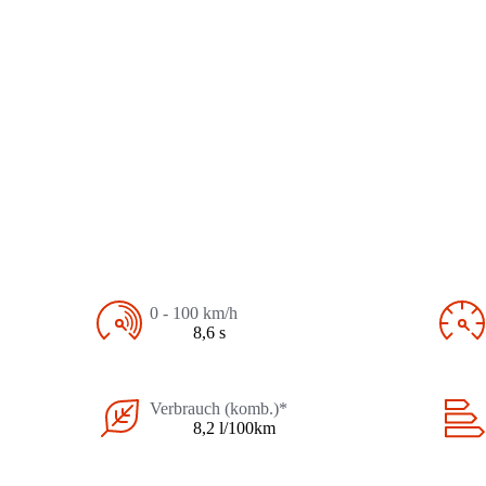
0 - 100 km/h
8,6 s
Verbrauch (komb.)*
8,2 l/100km