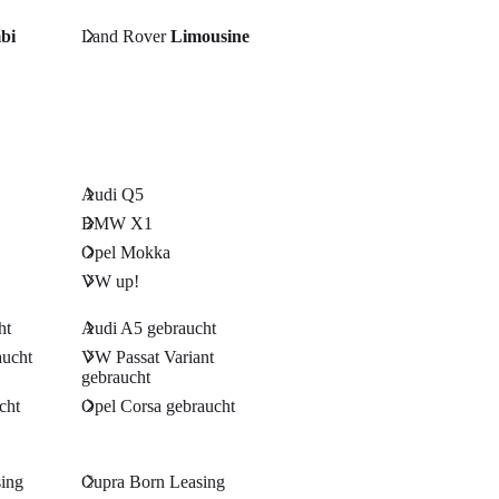
bi
Land Rover
Limousine
Audi Q5
BMW X1
Opel Mokka
VW up!
ht
Audi A5 gebraucht
ucht
VW Passat Variant
gebraucht
cht
Opel Corsa gebraucht
sing
Cupra Born Leasing