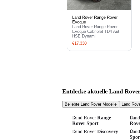
Land Rover Range Rover
Evoque
Land Rover Range Rover
Evoque Cabriolet TD4 Aut.
HSE Dynami
€17,330
Entdecke aktuelle Land Rove
Beliebte Land Rover Modelle
Land Rove
Land Rover
Range
Land
Rover Sport
Rov
Land Rover
Discovery
Land
Spor