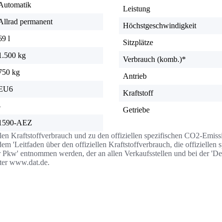
Automatik
Leistung
Allrad permanent
Höchstgeschwindigkeit
69 l
Sitzplätze
1.500 kg
Verbrauch (komb.)*
750 kg
Antrieb
EU6
Kraftstoff
-
Getriebe
1590-AEZ
llen Kraftstoffverbrauch und zu den offiziellen spezifischen CO2-Emi
 'Leitfaden über den offiziellen Kraftstoffverbrauch, die offizielle
r Pkw' entnommen werden, der an allen Verkaufsstellen und bei der '
nter www.dat.de.