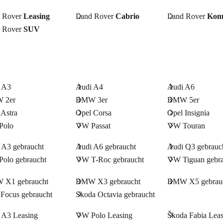
 Rover
Leasing
Land Rover
Cabrio
Land Rover
Kom
 Rover
SUV
 A3
Audi A4
Audi A6
 2er
BMW 3er
BMW 5er
 Astra
Opel Corsa
Opel Insignia
Polo
VW Passat
VW Touran
 A3 gebraucht
Audi A6 gebraucht
Audi Q3 gebrauc
olo gebraucht
VW T-Roc gebraucht
VW Tiguan gebra
X1 gebraucht
BMW X3 gebraucht
BMW X5 gebrau
 Focus gebraucht
Skoda Octavia gebraucht
 A3 Leasing
VW Polo Leasing
Škoda Fabia Lea