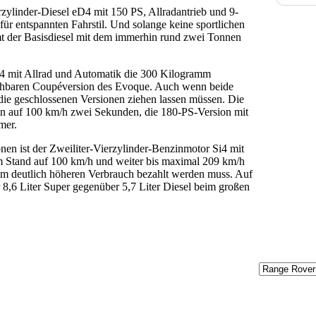
erzylinder-Diesel eD4 mit 150 PS, Allradantrieb und 9-
ür entspannten Fahrstil. Und solange keine sportlichen
mt der Basisdiesel mit dem immerhin rund zwei Tonnen
4 mit Allrad und Automatik die 300 Kilogramm
chbaren Coupéversion des Evoque. Auch wenn beide
ie geschlossenen Versionen ziehen lassen müssen. Die
en auf 100 km/h zwei Sekunden, die 180-PS-Version mit
mer.
nen ist der Zweiliter-Vierzylinder-Benzinmotor Si4 mit
m Stand auf 100 km/h und weiter bis maximal 209 km/h
nem deutlich höheren Verbrauch bezahlt werden muss. Auf
 8,6 Liter Super gegenüber 5,7 Liter Diesel beim großen