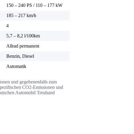
150 – 240 PS
/
110 – 177 kW
185 – 217 km/h
4
5,7 – 8,2 l/100km
Allrad permanent
Benzin, Diesel
Automatik
ssionen und gegebenenfalls zum
n spezifischen CO2-Emissionen und
Deutschen Automobil Treuhand