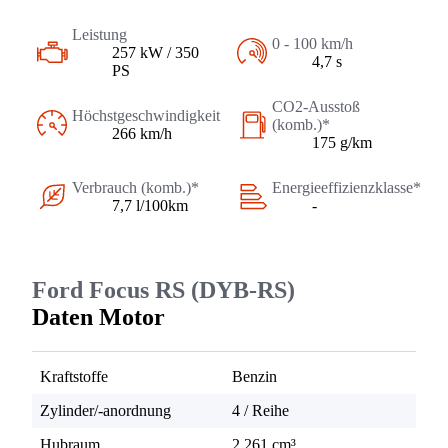
Leistung
0 - 100 km/h
257 kW / 350
4,7 s
PS
CO2-Ausstoß
Höchstgeschwindigkeit
(komb.)*
266 km/h
175 g/km
Verbrauch (komb.)*
Energieeffizienzklasse*
7,7 l/100km
-
Ford Focus RS (DYB-RS)
Daten Motor
Kraftstoffe
Benzin
Zylinder/-anordnung
4 / Reihe
Hubraum
2.261 cm³