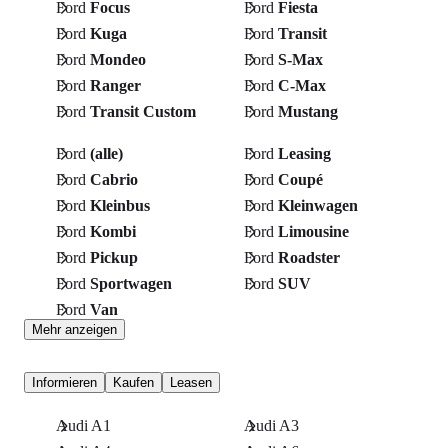
Ford
Focus
Ford
Fiesta
Ford
Kuga
Ford
Transit
Ford
Mondeo
Ford
S-Max
Ford
Ranger
Ford
C-Max
Ford
Transit Custom
Ford
Mustang
Ford
(alle)
Ford
Leasing
Ford
Cabrio
Ford
Coupé
Ford
Kleinbus
Ford
Kleinwagen
Ford
Kombi
Ford
Limousine
Ford
Pickup
Ford
Roadster
Ford
Sportwagen
Ford
SUV
Ford
Van
Mehr anzeigen
Informieren
Kaufen
Leasen
Audi A1
Audi A3