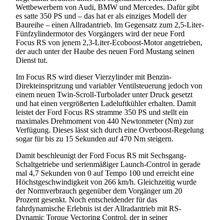
Wettbewerbern von Audi, BMW und Mercedes. Dafür gibt
es satte 350 PS und – das hat er als einziges Modell der
Baureihe – einen Allradantrieb. Im Gegensatz zum 2,5-Liter-
Fünfzylindermotor des Vorgängers wird der neue Ford
Focus RS von jenem 2,3-Liter-Ecoboost-Motor angetrieben,
der auch unter der Haube des neuen Ford Mustang seinen
Dienst tut.
Im Focus RS wird dieser Vierzylinder mit Benzin-
Direkteinspritzung und variabler Ventilsteuerung jedoch von
einem neuen Twin-Scroll-Turbolader unter Druck gesetzt
und hat einen vergrößerten Ladeluftkühler erhalten. Damit
leistet der Ford Focus RS stramme 350 PS und stellt ein
maximales Drehmoment von 440 Newtonmeter (Nm) zur
Verfügung. Dieses lässt sich durch eine Overboost-Regelung
sogar für bis zu 15 Sekunden auf 470 Nm steigern.
Damit beschleunigt der Ford Focus RS mit Sechsgang-
Schaltgetriebe und serienmäßiger Launch-Control in gerade
mal 4,7 Sekunden von 0 auf Tempo 100 und erreicht eine
Höchstgeschwindigkeit von 266 km/h. Gleichzeitig wurde
der Normverbrauch gegenüber dem Vorgänger um 20
Prozent gesenkt. Noch entscheidender für das
fahrdynamische Erlebnis ist der Allradantrieb mit RS-
Dynamic Torque Vectoring Control, der in seiner