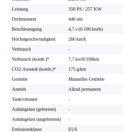
Leistung
350 PS
/
257 KW
Drehmoment
440 nm
Beschleunigung
4,7 s (0-100 km/h)
Höchstgeschwindigkeit
266 km/h
Verbrauch
-
Verbrauch (komb.)*
7,7 kwH/100km
CO2-Ausstoß (komb.)*
175 g/km
Getriebe
Manuelles Getriebe
Antrieb
Allrad permanent
Tankvolumen
-
Anhängelast (gebremst)
-
Anhängelast (ungebremst)
-
Emissionsklasse
EU6