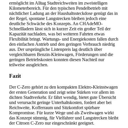
ermöglicht im Alltag Stadtreichweiten im zweistelligen
Kilometerbereich. Für den typischen Pendelbetrieb mit
nächtlicher Ladung an der Haushaltssteckdose genügt das in
der Regel, spontane Langstrecken bleiben jedoch eine
deutliche Schwäche des Konzepts. An CHAdeMO-
Schnellladern lässt sich in kurzer Zeit ein großer Teil der
Kapazität nachladen, was bei weiteren Fahrten etwas
Flexibilität bringt. Wartungs- und Energiekosten fallen durch
den einfachen Antrieb und den geringen Verbrauch niedrig
aus. Der ursprüngliche Listenpreis lag deutlich über
vergleichbaren Benzin-Kleinwagen, Förderungen und die
geringen Betriebskosten konnten diesen Nachteil nur
teilweise ausgleichen.
Fazit
Der C-Zero gehört zu den kompakten Elektro-Kleinstwagen
der ersten Generation und zeigt seine Stärken vor allem im
dichten Stadtverkehr. Er fährt wendig, bietet gute Übersicht
und verursacht geringe Unterhaltskosten, fordert aber bei
Reichweite, Kofferraum und Sitzkomfort spürbare
Kompromisse. Für kurze Wege und als Zweitwagen wirkt
das Konzept stimmig, für Vielfahrer und Langstrecken bleibt
der Citroen C-Zero nur eingeschränkt geeignet.