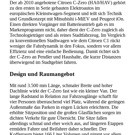
Der ab 2010 angebotene Citroen C-Zero (HA0/HAV) gehört
zu den ersten in Serie gebauten Elektroautos im
europäischen Kleinstwagen-Segment und teilt sich Technik
und Grundkonzept mit Mitsubishi i-MiEV und Peugeot iOn.
Einen direkten Vorgänger mit Batterieantrieb gab es im
Markenprogramm nicht, daher dient der C-Zero zugleich als
Technologieträger und als reines Stadtfahrzeug. Im Vergleich
zu konventionellen Stadtwagen wie dem Citroen C1 rückt
weniger die Fahrdynamik in den Fokus, sondern vor allem
Effizienz und eine einfache Bedienung. Damit richtet sich
der C-Zero an Pendler und Haushalte, die kurze Distanzen
überwiegend im Stadtgebiet fahren.
Design und Raumangebot
Mit rund 3.500 mm Länge, schmaler Breite und hoher
Dachlinie wirkt der C-Zero fast wie ein kleiner Van. Der
lange Radstand in Relation zur Fahrzeuglänge schafft für
vier Personen überraschend viel Platz, während die geringen
Außenmaße das Parken in engen Lücken erleichtern. Die
erhöhte Sitzposition und die großen Glasflächen sorgen im
dichten Verkehr für gute Übersicht. Die Sitze fallen
allerdings schmal und eher weich aus, auf längeren Etappen
ermüden Fahrer und Beifahrer daher schneller. Der
Kofferraum bietet 166 Liter Volumen und nimmt vor allem