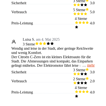
reicht für Pendler, ist aber begrenzt. Innen ist sie
3 Sterne
Sicherheit
3.0
schlicht, aber funktional. Für lange Strecken oder viel
Gepäck ist sie nicht geeignet. Wer ein einfaches E-Auto
5 Sterne
Verbrauch
5.0
für den Stadtverkehr sucht, bekommt hier mit dem
Citroën C-Zero eine praktische Lösung.
4 Sterne
Preis-Leistung
4.0
Luisa S.
am 4. Mai 2025
3 Sterne
Wendig und leise in der Stadt, aber geringe Reichweite
und wenig Komfort.
Der Citroën C-Zero ist ein kleines Elektroauto für die
Stadt. Die Abmessungen sind kompakt, das Einparken
mehr
gelingt mühelos. Der Elektromotor fährt leise und ohne
Schaltpausen, was im Stadtverkehr angenehm ist. Die
3 Sterne
Sicherheit
3.0
Reichweite ist jedoch begrenzt, und die Ladezeiten sind
eher lang. Im Innenraum geht es einfach zu, mit wenig
2 Sterne
Verbrauch
2.0
Komfort. Für kurze Wege und tägliche Besorgungen
reicht das aus. Außerhalb der Stadt zeigt er schnell
4 Sterne
seine Grenzen. Wer ein reines Stadtauto sucht und
Preis-Leistung
4.0
wenig Ansprüche hat, wird hier fündig.