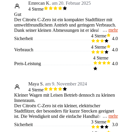
Emrecan K.
am 20. Februar 2025
4 Sterne
Gut
Der Citroën C-Zero ist ein kompakter Stadtflitzer mit
umweltfreundlichem Antrieb und geringem Verbrauch.
mehr
Dank seiner kleinen Abmessungen ist er ideal für enge
Straßen und einfaches Parken. Die Reichweite von
4 Sterne
Sicherheit
4.0
rund 150 km reicht für den Stadtverkehr, aber weniger
für längere Strecken. Vorteil: Leise, emissionsfrei und
4 Sterne
Verbrauch
4.0
wendig. Nachteil: Begrenzte Reichweite und eher
einfacher Innenraum. Perfekt für Pendler und
4 Sterne
Kurzstrecken!
Preis-Leistung
4.0
Maya S.
am 9. November 2024
4 Sterne
Kleiner Wagen mit Leisen Betrieb dennoch zu kleinen
Innenraum.
Der Citroën C-Zero ist ein kleiner, elektrischer
Stadtflitzer, der besonders für kurze Strecken geeignet
mehr
ist. Die Wendigkeit und die einfache Handhabung
machen ihn ideal für die Stadt und kurze Pendelwege.
3 Sterne
Sicherheit
3.0
Ein Pluspunkt ist die Umweltfreundlichkeit, da der