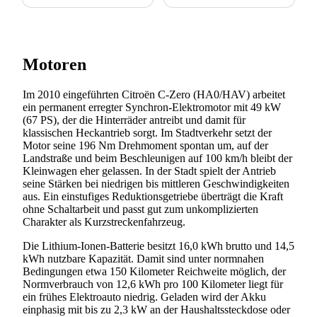
Motoren
Im 2010 eingeführten Citroën C-Zero (HA0/HAV) arbeitet
ein permanent erregter Synchron-Elektromotor mit 49 kW
(67 PS), der die Hinterräder antreibt und damit für
klassischen Heckantrieb sorgt. Im Stadtverkehr setzt der
Motor seine 196 Nm Drehmoment spontan um, auf der
Landstraße und beim Beschleunigen auf 100 km/h bleibt der
Kleinwagen eher gelassen. In der Stadt spielt der Antrieb
seine Stärken bei niedrigen bis mittleren Geschwindigkeiten
aus. Ein einstufiges Reduktionsgetriebe überträgt die Kraft
ohne Schaltarbeit und passt gut zum unkomplizierten
Charakter als Kurzstreckenfahrzeug.
Die Lithium-Ionen-Batterie besitzt 16,0 kWh brutto und 14,5
kWh nutzbare Kapazität. Damit sind unter normnahen
Bedingungen etwa 150 Kilometer Reichweite möglich, der
Normverbrauch von 12,6 kWh pro 100 Kilometer liegt für
ein frühes Elektroauto niedrig. Geladen wird der Akku
einphasig mit bis zu 2,3 kW an der Haushaltssteckdose oder