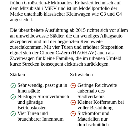
frühen Großserien-Elektroautos. Er basiert technisch auf
dem Mitsubishi i-MiEV und ist im Modellportfolio der
Marke unterhalb klassischer Kleinwagen wie C3 und C4
angesiedelt.
Die überarbeitete Ausführung ab 2015 richtet sich vor allem
an umweltbewusste Städter, die ein wendiges Alltagsauto
akzeptieren und mit der begrenzten Reichweite
zurechtkommen. Mit vier Türen und erhöhter Sitzposition
eignet sich der Citroen C-Zero (HA0/HAV) auch als
Zweitwagen für kleine Familien, die im urbanen Umfeld
kurze Strecken konsequent elektrisch zurücklegen.
Stärken
Schwächen
Sehr wendig, passt gut in
Geringe Reichweite
Innenstädte
außerhalb des
Niedriger Stromverbrauch
Stadtverkehrs
und günstige
Kleiner Kofferraum bei
Betriebskosten
voller Bestuhlung
Vier Türen und
Sitzkomfort und
brauchbarer Innenraum
Materialien nur
durchschnittlich