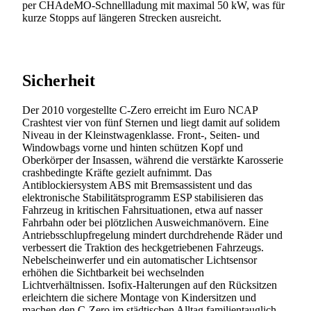
per CHAdeMO-Schnellladung mit maximal 50 kW, was für
kurze Stopps auf längeren Strecken ausreicht.
Sicherheit
Der 2010 vorgestellte C-Zero erreicht im Euro NCAP
Crashtest vier von fünf Sternen und liegt damit auf solidem
Niveau in der Kleinstwagenklasse. Front-, Seiten- und
Windowbags vorne und hinten schützen Kopf und
Oberkörper der Insassen, während die verstärkte Karosserie
crashbedingte Kräfte gezielt aufnimmt. Das
Antiblockiersystem ABS mit Bremsassistent und das
elektronische Stabilitätsprogramm ESP stabilisieren das
Fahrzeug in kritischen Fahrsituationen, etwa auf nasser
Fahrbahn oder bei plötzlichen Ausweichmanövern. Eine
Antriebsschlupfregelung mindert durchdrehende Räder und
verbessert die Traktion des heckgetriebenen Fahrzeugs.
Nebelscheinwerfer und ein automatischer Lichtsensor
erhöhen die Sichtbarkeit bei wechselnden
Lichtverhältnissen. Isofix-Halterungen auf den Rücksitzen
erleichtern die sichere Montage von Kindersitzen und
machen den C-Zero im städtischen Alltag familientauglich.