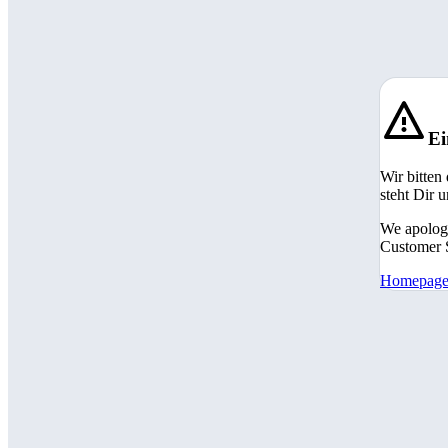
Ei
Wir bitten
steht Dir 
We apologi
Customer S
Homepag