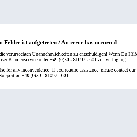
n Fehler ist aufgetreten / An error has occurred
 die verursachten Unannehmlichkeiten zu entschuldigen! Wenn Du Hilfe
unser Kundenservice unter +49 (0)30 - 81097 - 601 zur Verfügung.
se for any inconvenience! If you require assistance, please contact our
upport on +49 (0)30 - 81097 - 601.
e