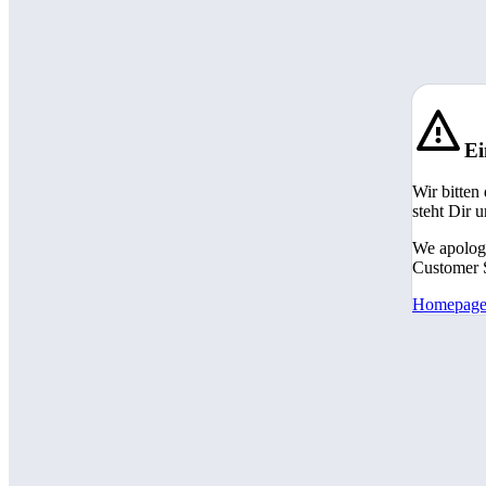
Ei
Wir bitten
steht Dir 
We apologi
Customer S
Homepag