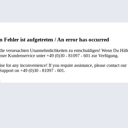
n Fehler ist aufgetreten / An error has occurred
 die verursachten Unannehmlichkeiten zu entschuldigen! Wenn Du Hilfe
unser Kundenservice unter +49 (0)30 - 81097 - 601 zur Verfügung.
se for any inconvenience! If you require assistance, please contact our
upport on +49 (0)30 - 81097 - 601.
e