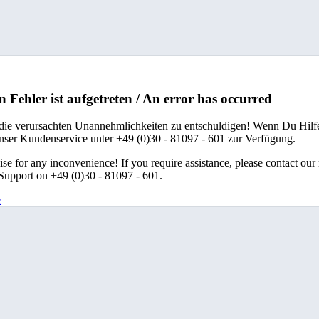
n Fehler ist aufgetreten / An error has occurred
 die verursachten Unannehmlichkeiten zu entschuldigen! Wenn Du Hilfe
unser Kundenservice unter +49 (0)30 - 81097 - 601 zur Verfügung.
se for any inconvenience! If you require assistance, please contact our
upport on +49 (0)30 - 81097 - 601.
e