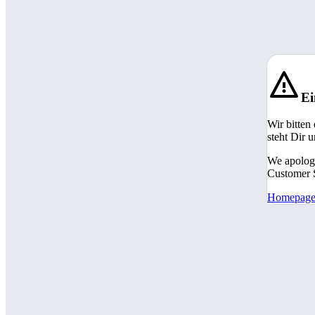
Ei
Wir bitten
steht Dir 
We apologi
Customer S
Homepag