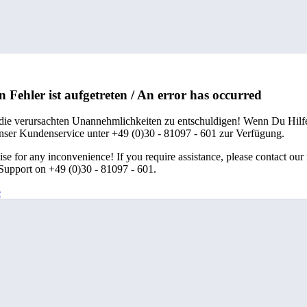
n Fehler ist aufgetreten / An error has occurred
 die verursachten Unannehmlichkeiten zu entschuldigen! Wenn Du Hilfe
unser Kundenservice unter +49 (0)30 - 81097 - 601 zur Verfügung.
se for any inconvenience! If you require assistance, please contact our
upport on +49 (0)30 - 81097 - 601.
e