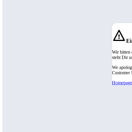
Ei
Wir bitten
steht Dir 
We apologi
Customer S
Homepag