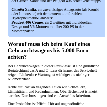
der Citroën Xantia und der Peugeot 406 echte Geheimtipps.
Citroën Xantia
: ein zuverlässiges Alltagsauto (als Kombi
oder Limousine) mit dem extrem komfortablen
Hydropneumatik-Fahrwerk.
Peugeot 406 Coupé
: ein Zweitürer mit individuellem
Design und V6-Motoren mit über 200 PS in der
Motorenpalette.
Worauf muss ich beim Kauf eines
Gebrauchtwagens bis 5.000 Euro
achten?
Bei Gebrauchtwagen in dieser Preisklasse ist eine gründliche
Begutachtung das A und O. Lass dir immer das Serviceheft
zeigen. Lückenlose Wartung ist wichtiger als niedriger
Kilometerstand.
Achte auf Rost an tragenden Teilen wie Schwellern,
Längsträgern und Radaufnahmen. Oberflächenrost ist meist
harmlos, Durchrostungen sind ein Ausschlusskriterium.
Eine Probefahrt ist Pflicht. Hör auf ungewöhnliche